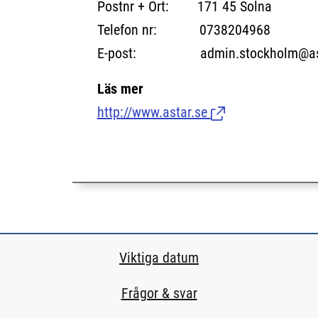
Postnr + Ort: 171 45 Solna
Telefon nr: 0738204968
E-post: admin.stockholm@ast
Läs mer
http://www.astar.se
(Länk till extern si
Viktiga datum
Frågor & svar