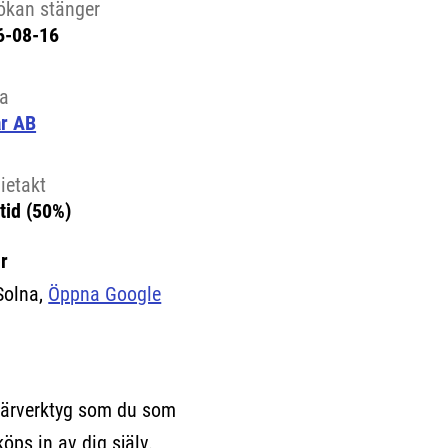
ökan stänger
6-08-16
la
ar AB
ietakt
tid (50%)
r
Solna,
Öppna Google
lärverktyg som du som
köps in av dig själv.