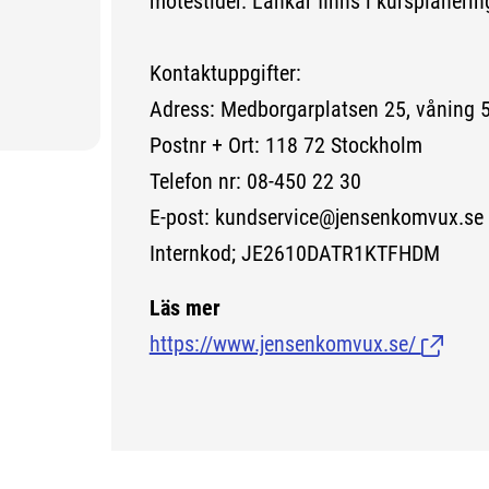
mötestider. Länkar finns i kursplanerin
Kontaktuppgifter:
Adress: Medborgarplatsen 25, våning 
Postnr + Ort: 118 72 Stockholm
Telefon nr: 08-450 22 30
E-post: kundservice@jensenkomvux.se
Internkod; JE2610DATR1KTFHDM
Läs mer
https://www.jensenkomvux.se/
(Länk ti