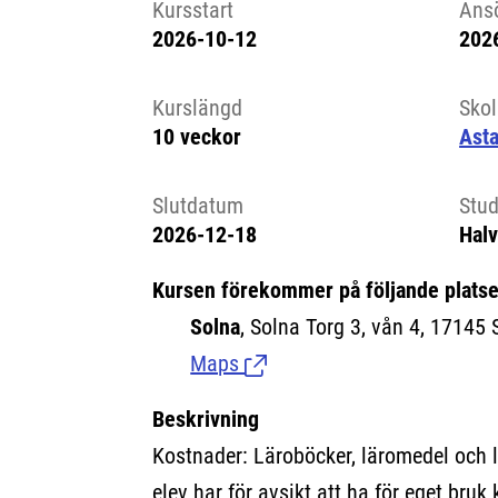
Kursstart
Ans
2026-10-12
202
Kursstart 6224868
Kurslängd
Sko
10 veckor
Ast
Slutdatum
Stud
2026-12-18
Halv
Kursen förekommer på följande platse
Solna
, Solna Torg 3, vån 4, 17145 
Maps
(Länk till extern sida.)
Beskrivning
Kostnader: Läroböcker, läromedel och 
elev har för avsikt att ha för eget bruk 