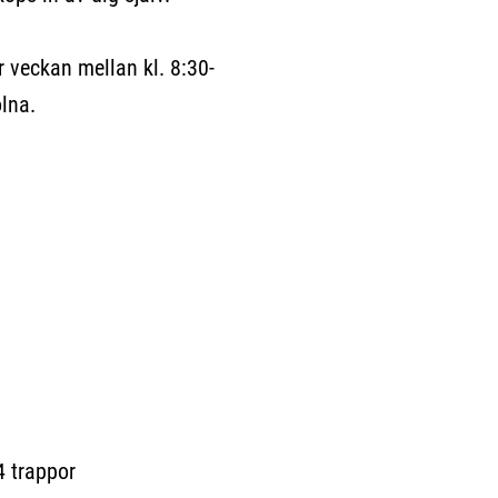
eckan mellan kl. 8:30-
olna.
trappor