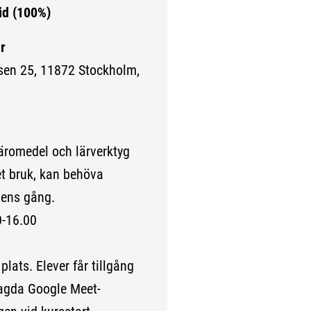
id (100%)
r
sen 25, 11872 Stockholm,
rn sida.)
läromedel och lärverktyg
et bruk, kan behöva
gens gång.
0-16.00
plats. Elever får tillgång
lagda Google Meet-