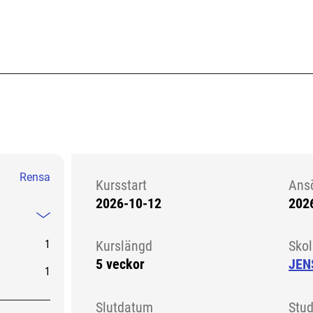
Rensa
Kursstart
Ans
2026-10-12
202
Kursstart 6091083
Mindre information
1
Kurslängd
Sko
5 veckor
JEN
1
Slutdatum
Stud