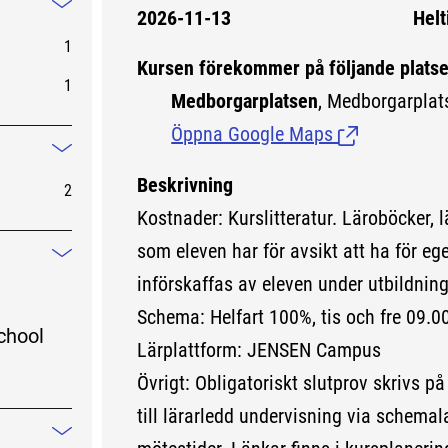
2026-11-13
Helt
Mindre information
1
Kursen förekommer på följande platse
1
Medborgarplatsen
, Medborgarplat
Öppna Google Maps
(Länk till exte
Mindre information
Beskrivning
2
Kostnader: Kurslitteratur. Läroböcker, 
som eleven har för avsikt att ha för eg
Mindre information
införskaffas av eleven under utbildnin
Schema: Helfart 100%, tis och fre 09.0
chool
Lärplattform: JENSEN Campus
Övrigt: Obligatoriskt slutprov skrivs på 
till lärarledd undervisning via schema
Mindre information