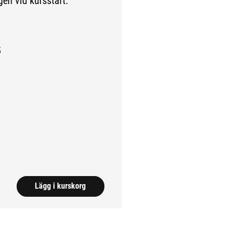
gen vid kursstart.
5
ll extern sida.)
Lägg i kurskorg