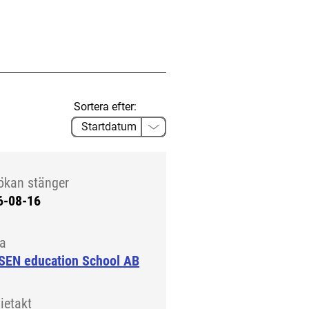
Sortera efter:
ökan stänger
6-08-16
la
SEN education School AB
ietakt