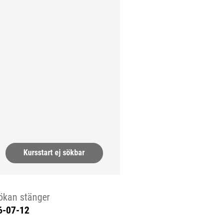
ll extern sida.)
Kursstart ej sökbar
ökan stänger
6-07-12