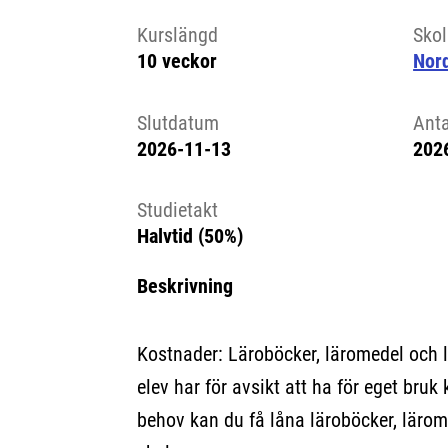
Kursstart 6248925
Kurslängd
Sko
10 veckor
Nord
Slutdatum
Ant
2026-11-13
202
Studietakt
Halvtid (50%)
Beskrivning
Kostnader: Läroböcker, läromedel och 
elev har för avsikt att ha för eget bruk 
behov kan du få låna läroböcker, lärom