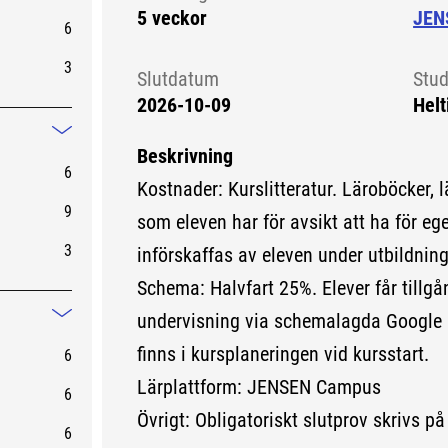
5 veckor
JEN
6
3
Slutdatum
Stud
2026-10-09
Helt
Mindre information
Beskrivning
6
Kostnader: Kurslitteratur. Läroböcker, 
9
som eleven har för avsikt att ha för e
3
införskaffas av eleven under utbildnin
Schema: Halvfart 25%. Elever får tillgån
undervisning via schemalagda Google 
Mindre information
finns i kursplaneringen vid kursstart.
6
Lärplattform: JENSEN Campus
6
Övrigt: Obligatoriskt slutprov skrivs på
6