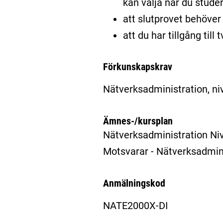
kan välja när du stude
att slutprovet behöver 
att du har tillgång til
Förkunskapskrav
Nätverksadministration, niv
Ämnes-/kursplan
Nätverksadministration Ni
Motsvarar - Nätverksadmin
Anmälningskod
NATE2000X-DI