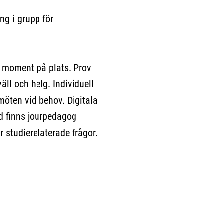
ng i grupp för
ka moment på plats. Prov
väll och helg. Individuell
möten vid behov. Digitala
d finns jourpedagog
ör studierelaterade frågor.