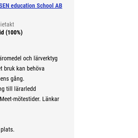
SEN education School AB
ietakt
id (100%)
läromedel och lärverktyg
get bruk kan behöva
gens gång.
g till lärarledd
Meet-mötestider. Länkar
 plats.