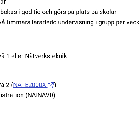
rar
bokas i god tid och görs på plats på skolan
l två timmars lärarledd undervisning i grupp per veck
å 1 eller Nätverksteknik
vå 2
(
NATE2000X
)
istration (NAINAV0)