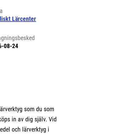
la
iskt Lärcenter
agningsbesked
6-08-24
lärverktyg som du som
köps in av dig själv. Vid
edel och lärverktyg i