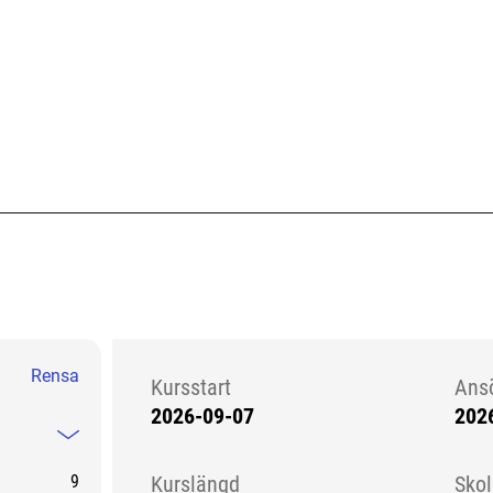
Rensa
Kursstart
Ans
2026-09-07
202
Kursstart 6101364
Mindre information
9
Kurslängd
Sko