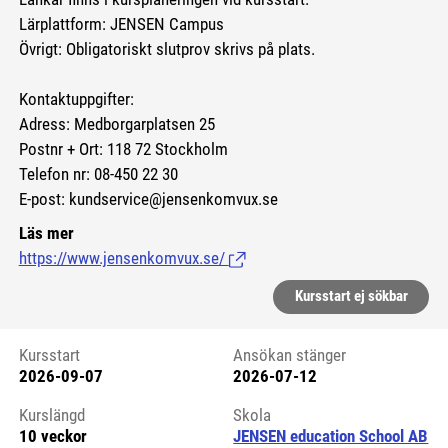
Lärplattform: JENSEN Campus
Övrigt: Obligatoriskt slutprov skrivs på plats.
Kontaktuppgifter:
Adress: Medborgarplatsen 25
Postnr + Ort: 118 72 Stockholm
Telefon nr: 08-450 22 30
E-post: kundservice@jensenkomvux.se
Läs mer
https://www.jensenkomvux.se/
(Länk till extern sida.)
Kursstart ej sökbar
Kursstart
Ansökan stänger
2026-09-07
2026-07-12
Kursstart 6102022
Kurslängd
Skola
10 veckor
JENSEN education School AB