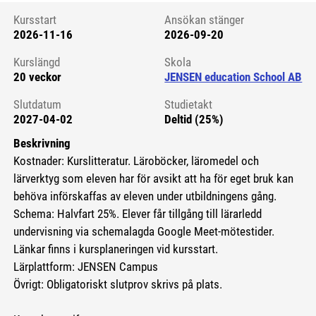
Kursstart
Ansökan stänger
2026-11-16
2026-09-20
Kursstart 6087296
Kurslängd
Skola
20 veckor
JENSEN education School AB
Slutdatum
Studietakt
2027-04-02
Deltid (25%)
Beskrivning
Kostnader: Kurslitteratur. Läroböcker, läromedel och
lärverktyg som eleven har för avsikt att ha för eget bruk kan
behöva införskaffas av eleven under utbildningens gång.
Schema: Halvfart 25%. Elever får tillgång till lärarledd
undervisning via schemalagda Google Meet-mötestider.
Länkar finns i kursplaneringen vid kursstart.
Lärplattform: JENSEN Campus
Övrigt: Obligatoriskt slutprov skrivs på plats.