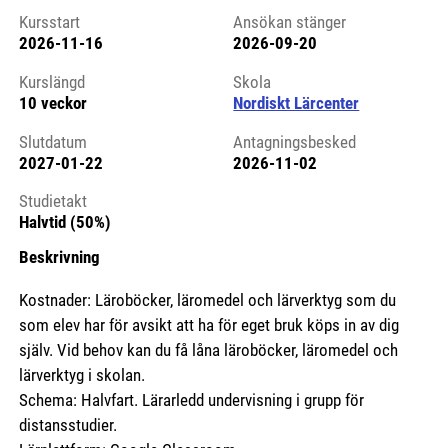
Kursstart
Ansökan stänger
2026-11-16
2026-09-20
Kursstart 6250689
Kurslängd
Skola
10 veckor
Nordiskt Lärcenter
Slutdatum
Antagningsbesked
2027-01-22
2026-11-02
Studietakt
Halvtid (50%)
Beskrivning
Kostnader: Läroböcker, läromedel och lärverktyg som du
som elev har för avsikt att ha för eget bruk köps in av dig
själv. Vid behov kan du få låna läroböcker, läromedel och
lärverktyg i skolan.
Schema: Halvfart. Lärarledd undervisning i grupp för
distansstudier.