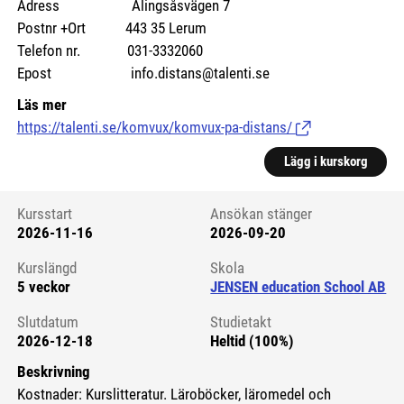
Adress Alingsåsvägen 7
Postnr +Ort 443 35 Lerum
Telefon nr. 031-3332060
Epost info.distans@talenti.se
Läs mer
https://talenti.se/komvux/komvux-pa-distans/
(Länk till extern si
Lägg i kurskorg
Kursstart
Ansökan stänger
2026-11-16
2026-09-20
Kursstart 6085990
Kurslängd
Skola
5 veckor
JENSEN education School AB
Slutdatum
Studietakt
2026-12-18
Heltid (100%)
Beskrivning
Kostnader: Kurslitteratur. Läroböcker, läromedel och