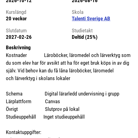
2026-10-12
2026-08-16
Kursstart 6274562
Kurslängd
Skola
20 veckor
Talenti Sverige AB
Slutdatum
Studietakt
2027-02-26
Deltid (25%)
Beskrivning
Kostnader Läroböcker, läromedel och lärverktyg som
du som elev har för avsikt att ha för eget bruk köps in av dig
själv. Vid behov kan du få låna läroböcker, läromedel
och lärverktyg i skolans lokaler
Schema Digital lärarledd undervisning i grupp
Lärplattform Canvas
Övrigt Slutprov på lokal
Studieuppehåll Inget studieuppehåll
Kontaktuppgifter: