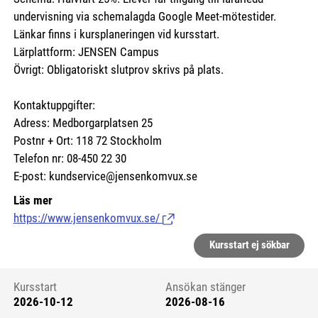
undervisning via schemalagda Google Meet-mötestider.
Länkar finns i kursplaneringen vid kursstart.
Lärplattform: JENSEN Campus
Övrigt: Obligatoriskt slutprov skrivs på plats.
Kontaktuppgifter:
Adress: Medborgarplatsen 25
Postnr + Ort: 118 72 Stockholm
Telefon nr: 08-450 22 30
E-post: kundservice@jensenkomvux.se
Läs mer
https://www.jensenkomvux.se/
(Länk till extern sida.)
Kursstart ej sökbar
Kursstart
Ansökan stänger
2026-10-12
2026-08-16
Kursstart 6083201