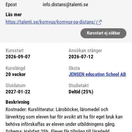
Epost info.distans@talenti.se
Läs mer
https://talenti.se/komvux/komvux-pa-distans/
(Länk till extern si
Kursstart ej sökbar
Kursstart
Ansökan stänger
2026-09-07
2026-07-12
Kursstart 6102673
Kurslängd
Skola
20 veckor
JENSEN education School AB
Slutdatum
Studietakt
2027-01-22
Deltid (25%)
Beskrivning
Kostnader: Kurslitteratur. Läroböcker, läromedel och
lärverktyg som eleven har för avsikt att ha för eget bruk kan
behöva införskaffas av eleven under utbildningens gång.
Schema: Halvfart 25%. Elever får tillgång till lärarledd