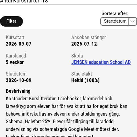
Antal Kursstarter:
18
Sortera efter:
Filter
Kursstart
Ansökan stänger
2026-09-07
2026-07-12
Kursstart 6101371
Kurslängd
Skola
5 veckor
JENSEN education School AB
Slutdatum
Studietakt
2026-10-09
Heltid (100%)
Beskrivning
Kostnader: Kurslitteratur. Läroböcker, läromedel och
lärverktyg som eleven har för avsikt att ha för eget bruk kan
behöva införskaffas av eleven under utbildningens gång.
Schema: Halvfart 25%. Elever får tillgång till lärarledd
undervisning via schemalagda Google Meet-mötestider.
Länkar finns i kursplaneringen vid kursstart.