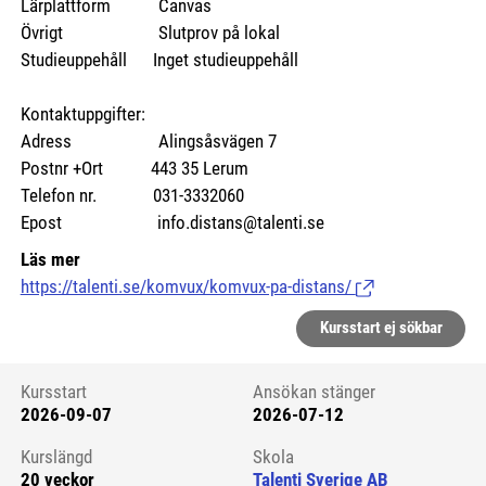
Lärplattform Canvas
Övrigt Slutprov på lokal
Studieuppehåll Inget studieuppehåll
Kontaktuppgifter:
Adress Alingsåsvägen 7
Postnr +Ort 443 35 Lerum
Telefon nr. 031-3332060
Epost info.distans@talenti.se
Läs mer
https://talenti.se/komvux/komvux-pa-distans/
(Länk till extern si
Kursstart ej sökbar
Kursstart
Ansökan stänger
2026-09-07
2026-07-12
Kursstart 6274561
Kurslängd
Skola
20 veckor
Talenti Sverige AB