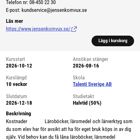
Telefon nr: 08-450 22 30
E-post: kundservice@jensenkomvux.se
Läs mer
https://www.jensenkomvux.se/
(Länk till extern sida.)
Lägg i kurskorg
Kursstart
Ansökan stänger
2026-10-12
2026-08-16
Kursstart 6274570
Kurslängd
Skola
10 veckor
Talenti Sverige AB
Slutdatum
Studietakt
2026-12-18
Halvtid (50%)
Beskrivning
Kostnader Läroböcker, läromedel och lärverktyg som
du som elev har för avsikt att ha för eget bruk köps in av dig
själv. Vid behov kan du få låna läroböcker, läromedel