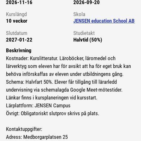
2026-11-16
2026-09-20
Kursstart 6086644
Kurslängd
Skola
10 veckor
JENSEN education School AB
Slutdatum
Studietakt
2027-01-22
Halvtid (50%)
Beskrivning
Kostnader: Kurslitteratur. Läroböcker, läromedel och
lärverktyg som eleven har för avsikt att ha för eget bruk kan
behöva införskaffas av eleven under utbildningens gång.
Schema: Halvfart 50%. Elever får tillgång till lärarledd
undervisning via schemalagda Google Meet-mötestider.
Länkar finns i kursplaneringen vid kursstart.
Lärplattform: JENSEN Campus
Övrigt: Obligatoriskt slutprov skrivs på plats.
Kontaktuppgifter:
Adress: Medborgarplatsen 25