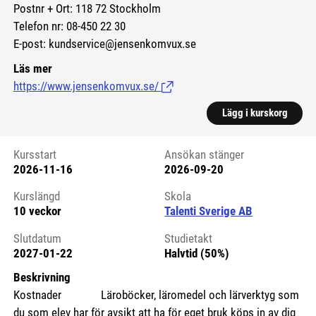
Postnr + Ort: 118 72 Stockholm
Telefon nr: 08-450 22 30
E-post: kundservice@jensenkomvux.se
Läs mer
https://www.jensenkomvux.se/
(Länk till extern sida.)
Lägg i kurskorg
Kursstart
Ansökan stänger
2026-11-16
2026-09-20
Kursstart 6274563
Kurslängd
Skola
10 veckor
Talenti Sverige AB
Slutdatum
Studietakt
2027-01-22
Halvtid (50%)
Beskrivning
Kostnader Läroböcker, läromedel och lärverktyg som
du som elev har för avsikt att ha för eget bruk köps in av dig