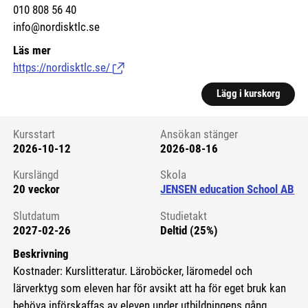
010 808 56 40
info@nordisktlc.se
Läs mer
https://nordisktlc.se/
(Länk till extern sida.)
Lägg i kurskorg
Kursstart
Ansökan stänger
2026-10-12
2026-08-16
Kursstart 6084559
Kurslängd
Skola
20 veckor
JENSEN education School AB
Slutdatum
Studietakt
2027-02-26
Deltid (25%)
Beskrivning
Kostnader: Kurslitteratur. Läroböcker, läromedel och
lärverktyg som eleven har för avsikt att ha för eget bruk kan
behöva införskaffas av eleven under utbildningens gång.