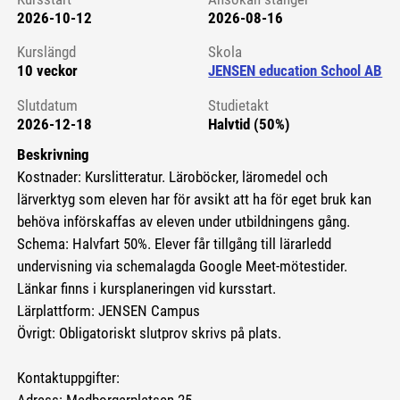
2026-10-12
2026-08-16
Kursstart 6083908
Kurslängd
Skola
10 veckor
JENSEN education School AB
Slutdatum
Studietakt
2026-12-18
Halvtid (50%)
Beskrivning
Kostnader: Kurslitteratur. Läroböcker, läromedel och
lärverktyg som eleven har för avsikt att ha för eget bruk kan
behöva införskaffas av eleven under utbildningens gång.
Schema: Halvfart 50%. Elever får tillgång till lärarledd
undervisning via schemalagda Google Meet-mötestider.
Länkar finns i kursplaneringen vid kursstart.
Lärplattform: JENSEN Campus
Övrigt: Obligatoriskt slutprov skrivs på plats.
Kontaktuppgifter: