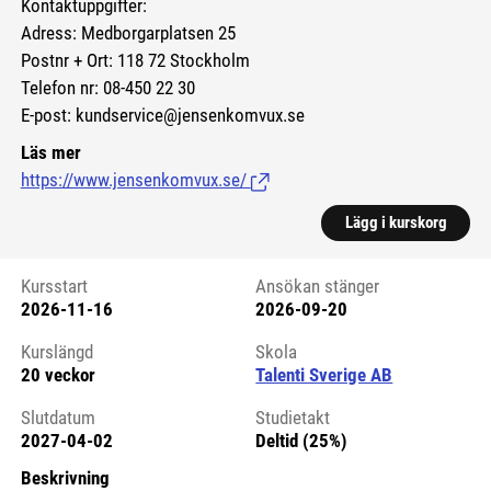
Kontaktuppgifter:
Adress: Medborgarplatsen 25
Postnr + Ort: 118 72 Stockholm
Telefon nr: 08-450 22 30
E-post: kundservice@jensenkomvux.se
Läs mer
https://www.jensenkomvux.se/
(Länk till extern sida.)
Lägg i kurskorg
Kursstart
Ansökan stänger
2026-11-16
2026-09-20
Kursstart 6274564
Kurslängd
Skola
20 veckor
Talenti Sverige AB
Slutdatum
Studietakt
2027-04-02
Deltid (25%)
Beskrivning