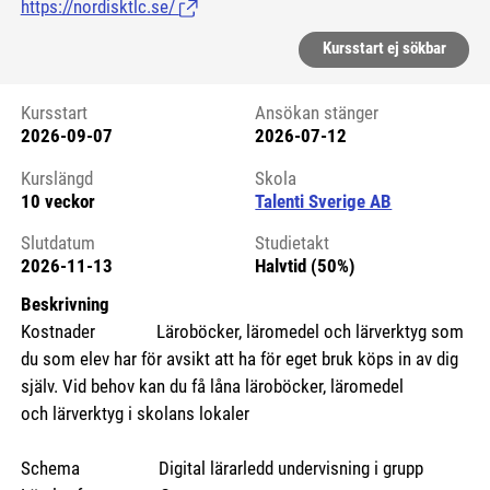
https://nordisktlc.se/
(Länk till extern sida.)
Kursstart ej sökbar
Kursstart
Ansökan stänger
2026-09-07
2026-07-12
Kursstart 6274569
Kurslängd
Skola
10 veckor
Talenti Sverige AB
Slutdatum
Studietakt
2026-11-13
Halvtid (50%)
Beskrivning
Kostnader Läroböcker, läromedel och lärverktyg som
du som elev har för avsikt att ha för eget bruk köps in av dig
själv. Vid behov kan du få låna läroböcker, läromedel
och lärverktyg i skolans lokaler
Schema Digital lärarledd undervisning i grupp