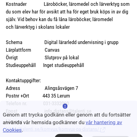
Kostnader Läroböcker, läromedel och lärverktyg som
du som elev har för avsikt att ha för eget bruk köps in av dig
själv. Vid behov kan du få låna läroböcker, läromedel
och lärverktyg i skolans lokaler
Schema Digital lärarledd undervisning i grupp
Lärplattform Canvas
Övrigt Slutprov på lokal
Studieuppehåll Inget studieuppehåll
Kontaktuppgifter:
Adress Alingsåsvägen 7
Postnr +Ort 443 35 Lerum
Telefon nr. 031-3332060
Epost info.distans@talenti.se
Genom att trycka godkänn eller genom att du fortsätter
Läs mer
använda vår hemsida godkänner du
vår hantering av
https://talenti.se/komvux/komvux-pa-distans/
(Länk till extern si
Cookies
.