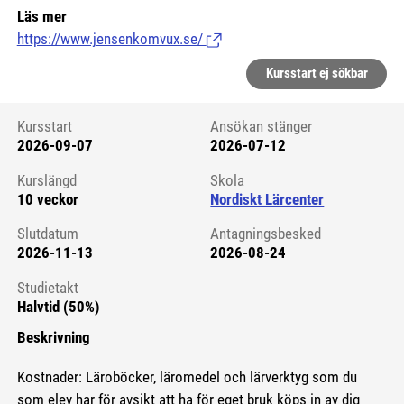
Läs mer
https://www.jensenkomvux.se/
(Länk till extern sida.)
Kursstart ej sökbar
Kursstart
Ansökan stänger
2026-09-07
2026-07-12
Kursstart 6248939
Kurslängd
Skola
10 veckor
Nordiskt Lärcenter
Slutdatum
Antagningsbesked
2026-11-13
2026-08-24
Studietakt
Halvtid (50%)
Beskrivning
Kostnader: Läroböcker, läromedel och lärverktyg som du
som elev har för avsikt att ha för eget bruk köps in av dig