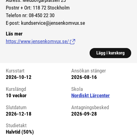
Adress: Medborgarplatsen 25
Postnr + Ort: 118 72 Stockholm
Telefon nr: 08-450 22 30
E-post: kundservice@jensenkomvux.se
Läs mer
https://www.jensenkomvux.se/
(Länk till extern sida.)
Lägg i kurskorg
Kursstart
Ansökan stänger
2026-10-12
2026-08-16
Kursstart 6249478
Kurslängd
Skola
10 veckor
Nordiskt Lärcenter
Slutdatum
Antagningsbesked
2026-12-18
2026-09-28
Studietakt
Halvtid (50%)