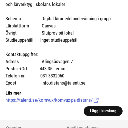
och lärverktyg i skolans lokaler
Schema Digital lärarledd undervisning i grupp
Lärplattform Canvas
Övrigt Slutprov på lokal
Studieuppehåll Inget studieuppehåll
Kontaktuppgifter:
Adress Alingsåsvägen 7
Postnr +Ort 443 35 Lerum
Telefon nr. 031-3332060
Epost info.distans@talenti.se
Läs mer
https://talenti.se/komvux/komvux-pa-distans/
(Länk till extern si
Lägg i kurskorg
Kursstart
Ansökan stänger