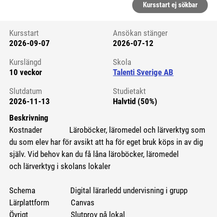
Kursstart ej sökbar
Kursstart
Ansökan stänger
2026-09-07
2026-07-12
Kursstart 6274579
Kurslängd
Skola
10 veckor
Talenti Sverige AB
Slutdatum
Studietakt
2026-11-13
Halvtid (50%)
Beskrivning
Kostnader Läroböcker, läromedel och lärverktyg som
du som elev har för avsikt att ha för eget bruk köps in av dig
själv. Vid behov kan du få låna läroböcker, läromedel
och lärverktyg i skolans lokaler
Schema Digital lärarledd undervisning i grupp
Lärplattform Canvas
Övrigt Slutprov på lokal