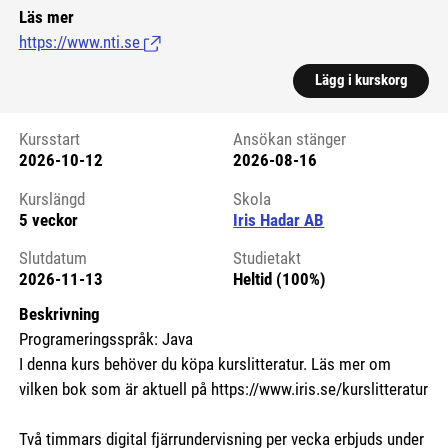
Läs mer
https://www.nti.se
(Länk till extern sida.)
Lägg i kurskorg
Kursstart
Ansökan stänger
2026-10-12
2026-08-16
Kursstart 6199125
Kurslängd
Skola
5 veckor
Iris Hadar AB
Slutdatum
Studietakt
2026-11-13
Heltid (100%)
Beskrivning
Programeringsspråk: Java
I denna kurs behöver du köpa kurslitteratur. Läs mer om
vilken bok som är aktuell på https://www.iris.se/kurslitteratur
Två timmars digital fjärrundervisning per vecka erbjuds under