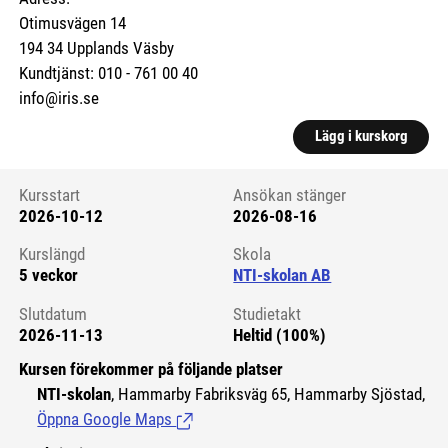
Otimusvägen 14
194 34 Upplands Väsby
Kundtjänst: 010 - 761 00 40
info@iris.se
Lägg i kurskorg
Kursstart
Ansökan stänger
2026-10-12
2026-08-16
Kursstart 6109564
Kurslängd
Skola
5 veckor
NTI-skolan AB
Slutdatum
Studietakt
2026-11-13
Heltid (100%)
Kursen förekommer på följande platser
NTI-skolan
, Hammarby Fabriksväg 65, Hammarby Sjöstad,
Öppna Google Maps
(Länk till extern sida.)