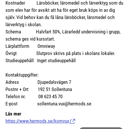
Kostnader
Läroböcker, läromedel och lärverktyg som du
som elev har för avsikt att ha för eget bruk köps in av dig
själv. Vid behov kan du få låna läroböcker, läromedel och
lärverktyg i skolan.
Schema Halvfart 50%, Lärarledd undervisning i grupp,
schema ges vid kursstart.
Lärplattform Omniway
Övrigt Slutprov skrivs på plats i skolans lokaler.
Studieuppehåll Inget studieuppehåll
Kontaktuppgifter:
Adress Djupedalsvägen 7
Postnr + Ort 192 51 Sollentuna
Telefon nr. 08 623 45 70
E-post sollentuna.vux@hermods.se
Läs mer
https://www.hermods.se/komvux
(Länk till extern sida.)