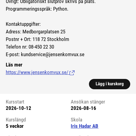
Övrigt: Obligatoriskt slutprov skrivs på plats.
Programmeringsspråk: Python.
Kontaktuppgifter:
Adress: Medborgarplatsen 25
Postnr + Ort: 118 72 Stockholm
Telefon nr: 08-450 22 30
E-post: kundservice@jensenkomvux.se
Läs mer
https://www.jensenkomvux.se/
(Länk till extern sida.)
Lägg i kurskorg
Kursstart
Ansökan stänger
2026-10-12
2026-08-16
Kursstart 6197708
Kurslängd
Skola
5 veckor
Iris Hadar AB