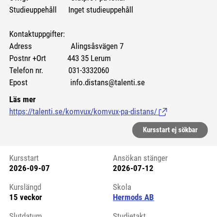
Studieuppehåll Inget studieuppehåll
Kontaktuppgifter:
Adress Alingsåsvägen 7
Postnr +Ort 443 35 Lerum
Telefon nr. 031-3332060
Epost info.distans@talenti.se
Läs mer
https://talenti.se/komvux/komvux-pa-distans/
(Länk till extern si
Kursstart ej sökbar
Kursstart
Ansökan stänger
2026-09-07
2026-07-12
Kursstart 6175283
Kurslängd
Skola
15 veckor
Hermods AB
Slutdatum
Studietakt