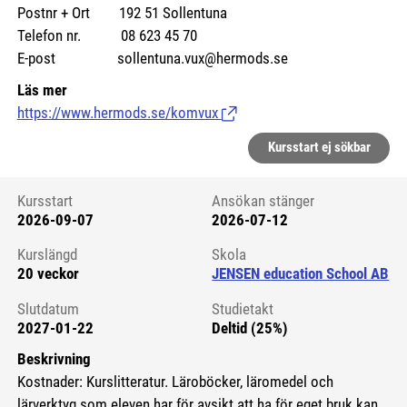
Postnr + Ort 192 51 Sollentuna
Telefon nr. 08 623 45 70
E-post sollentuna.vux@hermods.se
Läs mer
https://www.hermods.se/komvux
(Länk till extern sida.)
Kursstart ej sökbar
Kursstart
Ansökan stänger
2026-09-07
2026-07-12
Kursstart 6103037
Kurslängd
Skola
20 veckor
JENSEN education School AB
Slutdatum
Studietakt
2027-01-22
Deltid (25%)
Beskrivning
Kostnader: Kurslitteratur. Läroböcker, läromedel och
lärverktyg som eleven har för avsikt att ha för eget bruk kan