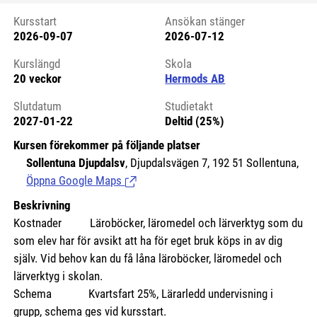
Kursstart
Ansökan stänger
2026-09-07
2026-07-12
Kursstart 6175871
Kurslängd
Skola
20 veckor
Hermods AB
Slutdatum
Studietakt
2027-01-22
Deltid (25%)
Kursen förekommer på följande platser
Sollentuna Djupdalsv
, Djupdalsvägen 7, 192 51 Sollentuna,
Öppna Google Maps
(Länk till extern sida.)
Beskrivning
Kostnader
Läroböcker, läromedel och lärverktyg som du
som elev har för avsikt att ha för eget bruk köps in av dig
själv. Vid behov kan du få låna läroböcker, läromedel och
lärverktyg i skolan.
Schema Kvartsfart 25%, Lärarledd undervisning i
grupp, schema ges vid kursstart.