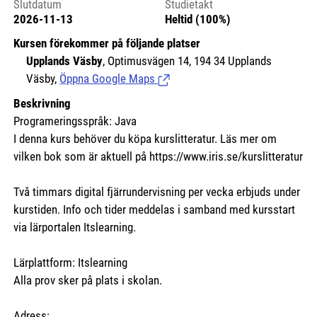
Slutdatum
Studietakt
2026-11-13
Heltid (100%)
Kursen förekommer på följande platser
Upplands Väsby
, Optimusvägen 14, 194 34 Upplands
Väsby,
Öppna Google Maps
(Länk till extern sida.)
Beskrivning
Programeringsspråk: Java
I denna kurs behöver du köpa kurslitteratur. Läs mer om
vilken bok som är aktuell på https://www.iris.se/kurslitteratur
Två timmars digital fjärrundervisning per vecka erbjuds under
kurstiden. Info och tider meddelas i samband med kursstart
via lärportalen Itslearning.
Lärplattform: Itslearning
Alla prov sker på plats i skolan.
Adress: