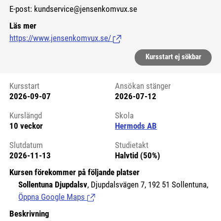
E-post: kundservice@jensenkomvux.se
Läs mer
https://www.jensenkomvux.se/
(Länk till extern sida.)
Kursstart ej sökbar
Kursstart
Ansökan stänger
2026-09-07
2026-07-12
Kursstart 6174653
Kurslängd
Skola
10 veckor
Hermods AB
Slutdatum
Studietakt
2026-11-13
Halvtid (50%)
Kursen förekommer på följande platser
Sollentuna Djupdalsv
, Djupdalsvägen 7, 192 51 Sollentuna,
Öppna Google Maps
(Länk till extern sida.)
Beskrivning