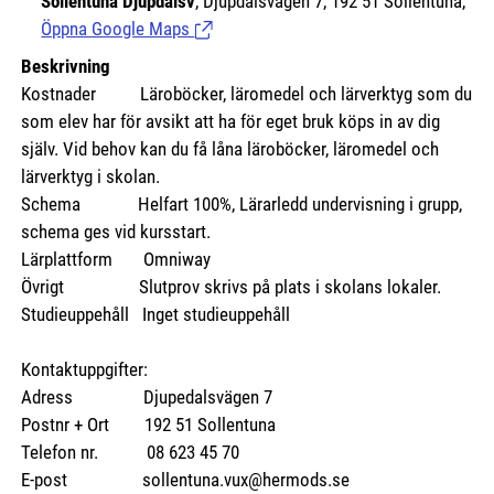
Sollentuna Djupdalsv
, Djupdalsvägen 7, 192 51 Sollentuna,
Öppna Google Maps
(Länk till extern sida.)
Beskrivning
Kostnader
Läroböcker, läromedel och lärverktyg som du
som elev har för avsikt att ha för eget bruk köps in av dig
själv. Vid behov kan du få låna läroböcker, läromedel och
lärverktyg i skolan.
Schema Helfart 100%, Lärarledd undervisning i grupp,
schema ges vid kursstart.
Lärplattform Omniway
Övrigt Slutprov skrivs på plats i skolans lokaler.
Studieuppehåll Inget studieuppehåll
Kontaktuppgifter:
Adress Djupedalsvägen 7
Postnr + Ort 192 51 Sollentuna
Telefon nr. 08 623 45 70
E-post sollentuna.vux@hermods.se