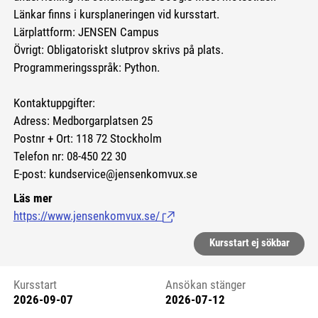
Länkar finns i kursplaneringen vid kursstart.
Lärplattform: JENSEN Campus
Övrigt: Obligatoriskt slutprov skrivs på plats.
Programmeringsspråk: Python.
Kontaktuppgifter:
Adress: Medborgarplatsen 25
Postnr + Ort: 118 72 Stockholm
Telefon nr: 08-450 22 30
E-post: kundservice@jensenkomvux.se
Läs mer
https://www.jensenkomvux.se/
(Länk till extern sida.)
Kursstart ej sökbar
Kursstart
Ansökan stänger
2026-09-07
2026-07-12
Kursstart 6248946