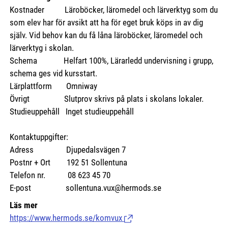
Kostnader
Läroböcker, läromedel och lärverktyg som du
som elev har för avsikt att ha för eget bruk köps in av dig
själv. Vid behov kan du få låna läroböcker, läromedel och
lärverktyg i skolan.
Schema Helfart 100%, Lärarledd undervisning i grupp,
schema ges vid kursstart.
Lärplattform Omniway
Övrigt Slutprov skrivs på plats i skolans lokaler.
Studieuppehåll Inget studieuppehåll
Kontaktuppgifter:
Adress Djupedalsvägen 7
Postnr + Ort 192 51 Sollentuna
Telefon nr. 08 623 45 70
E-post sollentuna.vux@hermods.se
Läs mer
https://www.hermods.se/komvux
(Länk till extern sida.)