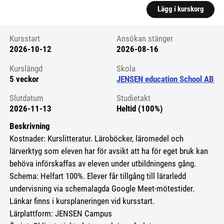
Lägg i kurskorg
Kursstart
Ansökan stänger
2026-10-12
2026-08-16
Kursstart 6082116
Kurslängd
Skola
5 veckor
JENSEN education School AB
Slutdatum
Studietakt
2026-11-13
Heltid (100%)
Beskrivning
Kostnader: Kurslitteratur. Läroböcker, läromedel och
lärverktyg som eleven har för avsikt att ha för eget bruk kan
behöva införskaffas av eleven under utbildningens gång.
Schema: Helfart 100%. Elever får tillgång till lärarledd
undervisning via schemalagda Google Meet-mötestider.
Länkar finns i kursplaneringen vid kursstart.
Lärplattform: JENSEN Campus