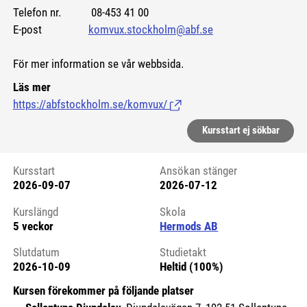
Telefon nr. 08-453 41 00
E-post
komvux.stockholm@abf.se
För mer information se vår webbsida.
Läs mer
https://abfstockholm.se/komvux/
(Länk till extern sida.)
Kursstart ej sökbar
Kursstart
Ansökan stänger
2026-09-07
2026-07-12
Kursstart 6173995
Kurslängd
Skola
5 veckor
Hermods AB
Slutdatum
Studietakt
2026-10-09
Heltid (100%)
Kursen förekommer på följande platser