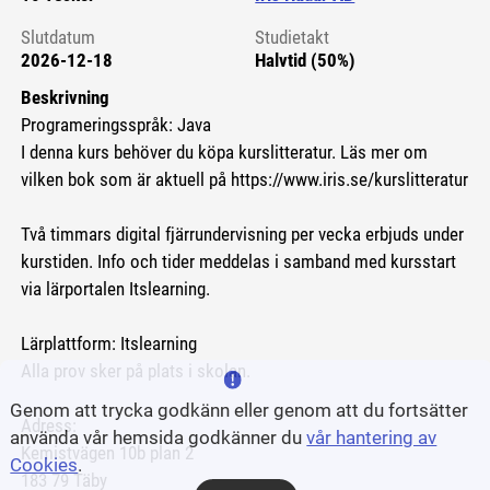
Slutdatum
Studietakt
2026-12-18
Halvtid (50%)
Beskrivning
Programeringsspråk: Java
I denna kurs behöver du köpa kurslitteratur. Läs mer om
vilken bok som är aktuell på https://www.iris.se/kurslitteratur
Två timmars digital fjärrundervisning per vecka erbjuds under
kurstiden. Info och tider meddelas i samband med kursstart
via lärportalen Itslearning.
Lärplattform: Itslearning
Alla prov sker på plats i skolan.
Genom att trycka godkänn eller genom att du fortsätter
Adress:
använda vår hemsida godkänner du
vår hantering av
Kemistvägen 10b plan 2
Cookies
.
183 79 Täby