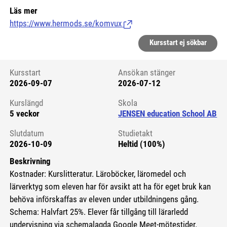
Läs mer
https://www.hermods.se/komvux
(Länk till extern sida.)
Kursstart ej sökbar
Kursstart
Ansökan stänger
2026-09-07
2026-07-12
Kursstart 6102995
Kurslängd
Skola
5 veckor
JENSEN education School AB
Slutdatum
Studietakt
2026-10-09
Heltid (100%)
Beskrivning
Kostnader: Kurslitteratur. Läroböcker, läromedel och
lärverktyg som eleven har för avsikt att ha för eget bruk kan
behöva införskaffas av eleven under utbildningens gång.
Schema: Halvfart 25%. Elever får tillgång till lärarledd
undervisning via schemalagda Google Meet-mötestider.