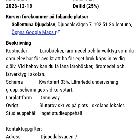
2026-12-18
Deltid (25%)
Kursen förekommer på följande platser
Sollentuna Djupdalsv
, Djupdalsvägen 7, 192 51 Sollentuna,
Öppna Google Maps
(Länk till extern sida.)
Beskrivning
Kostnader
Läroböcker, läromedel och lärverktyg som du
som elev har för avsikt att ha för eget bruk köps in av dig
själv. Vid behov kan du få låna läroböcker, läromedel och
lärverktyg i skolan.
Schema Kvartsfart 33%, Lärarledd undervisning i
grupp, schema ges vid kursstart.
Lärplattform Omniway
Övrigt Slutprov skrivs på plats i skolans lokaler.
Studieuppehåll Inget studieuppehåll
Kontaktuppgifter:
Adress Djupedalsvägen 7