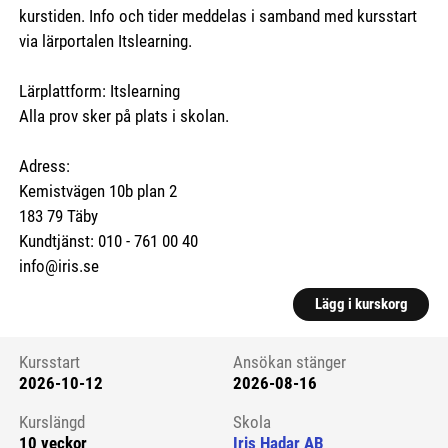
kurstiden. Info och tider meddelas i samband med kursstart
via lärportalen Itslearning.
Lärplattform: Itslearning
Alla prov sker på plats i skolan.
Adress:
Kemistvägen 10b plan 2
183 79 Täby
Kundtjänst: 010 - 761 00 40
info@iris.se
Lägg i kurskorg
Kursstart
Ansökan stänger
2026-10-12
2026-08-16
Kursstart 6199600
Kurslängd
Skola
10 veckor
Iris Hadar AB