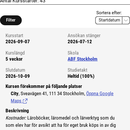
Antal Kursstarter:
43
Sortera efter:
Filter
Kursstart
Ansökan stänger
2026-09-07
2026-07-12
Kursstart 6218398
Kurslängd
Skola
5 veckor
ABF Stockholm
Slutdatum
Studietakt
2026-10-09
Heltid (100%)
Kursen förekommer på följande platser
City
, Sveavägen 41, 111 34 Stockholm,
Öppna Google
Maps
(Länk till extern sida.)
Beskrivning
Kostnader:
Läroböcker, läromedel och lärverktyg som du
som elev har för avsikt att ha för eget bruk köps in av dig