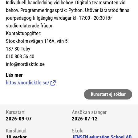
Individuell handledning vid behov. Digitala teamsmöten vid
behov. Programmeringsspråk: Python. Utöver lärarstöd finns
jourpedagog tillgänglig vardagar kl. 17:00 - 20:30 för
studierelaterade frågor.
Kontaktuppgifter:
Stockholmsvägen 116A, vån 5.
187 30 Täby
010 808 56 40
info@nordisktlc.se
Läs mer
https://nordisktlc.se/
(Länk till extern sida.)
Kursstart ej sökbar
Kursstart
Ansökan stänger
2026-09-07
2026-07-12
Kursstart 6103023
Kurslängd
Skola
10 veckor
JENSEN education School AB