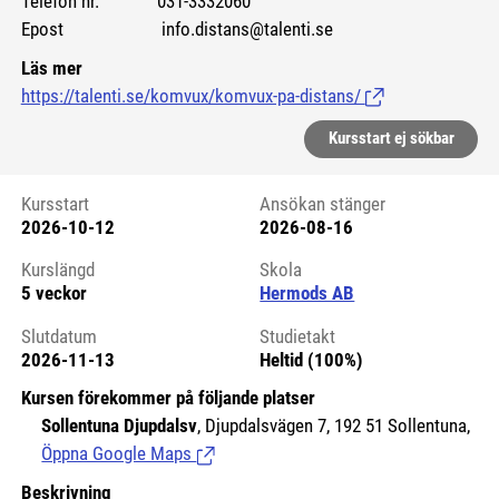
Telefon nr. 031-3332060
Epost info.distans@talenti.se
Läs mer
https://talenti.se/komvux/komvux-pa-distans/
(Länk till extern si
Kursstart ej sökbar
Kursstart
Ansökan stänger
2026-10-12
2026-08-16
Kursstart 6176487
Kurslängd
Skola
5 veckor
Hermods AB
Slutdatum
Studietakt
2026-11-13
Heltid (100%)
Kursen förekommer på följande platser
Sollentuna Djupdalsv
, Djupdalsvägen 7, 192 51 Sollentuna,
Öppna Google Maps
(Länk till extern sida.)
Beskrivning