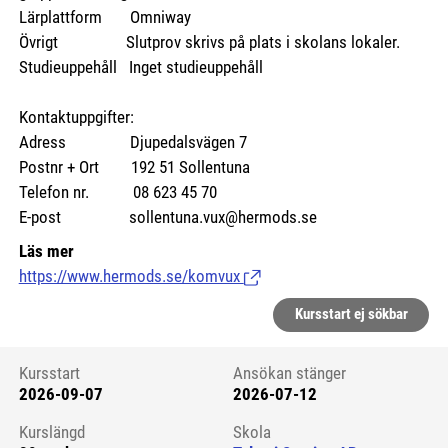
Lärplattform Omniway
Övrigt Slutprov skrivs på plats i skolans lokaler.
Studieuppehåll Inget studieuppehåll
Kontaktuppgifter:
Adress Djupedalsvägen 7
Postnr + Ort 192 51 Sollentuna
Telefon nr. 08 623 45 70
E-post sollentuna.vux@hermods.se
Läs mer
https://www.hermods.se/komvux
(Länk till extern sida.)
Kursstart ej sökbar
Kursstart
Ansökan stänger
2026-09-07
2026-07-12
Kursstart 6274571
Kurslängd
Skola