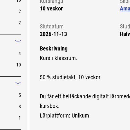
10
Kurslängd
Sko
10 veckor
Ama
2
2
Slutdatum
Stud
2026-11-13
Halv
Mindre information
Beskrivning
4
Kurs i klassrum.
10
50 % studietakt, 10 veckor.
Mindre information
5
Du får ett heltäckande digitalt läromed
kursbok.
8
Lärplattform: Unikum
1