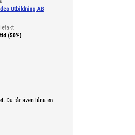
la
deo Utbildning AB
ietakt
tid (50%)
el. Du får även låna en