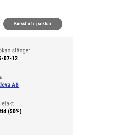
rn sida.)
Kursstart ej sökbar
ökan stänger
6-07-12
la
deva AB
ietakt
tid (50%)