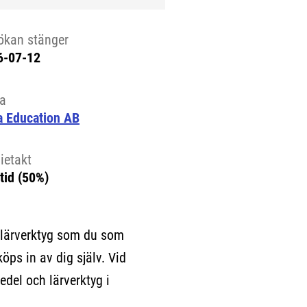
ökan stänger
6-07-12
la
a Education AB
ietakt
tid (50%)
 lärverktyg som du som
köps in av dig själv. Vid
edel och lärverktyg i