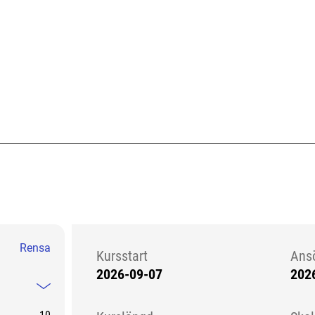
Rensa
Kursstart
Ans
2026-09-07
202
Kursstart 6142850
Mindre information