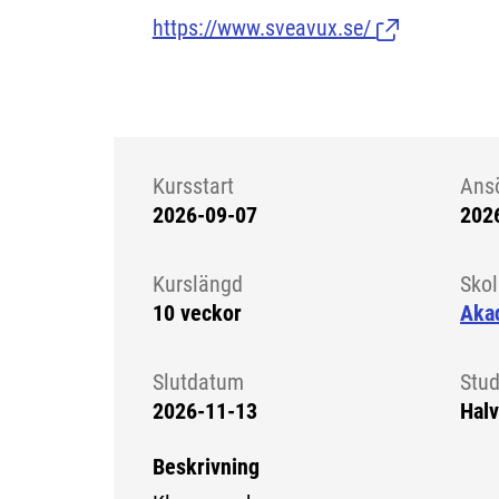
https://www.sveavux.se/
(Länk till exte
Kursstart
Ans
2026-09-07
202
Kursstart 6151517
Kurslängd
Sko
10 veckor
Aka
Slutdatum
Stud
2026-11-13
Halv
Beskrivning