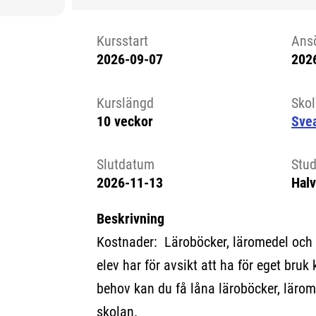
Kursstart
Ans
2026-09-07
202
Kursstart 6167376
Kurslängd
Sko
10 veckor
Sve
Slutdatum
Stud
2026-11-13
Halv
Beskrivning
Kostnader: Läroböcker, läromedel och
elev har för avsikt att ha för eget bruk 
behov kan du få låna läroböcker, lärom
skolan.