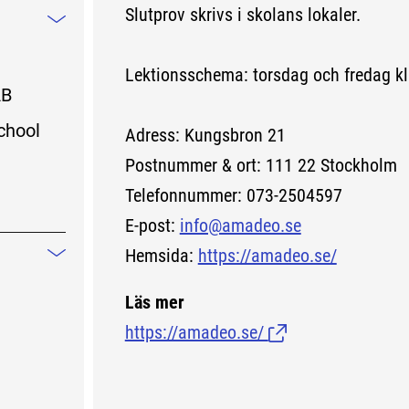
Slutprov skrivs i skolans lokaler.
Mindre information
Lektionsschema: torsdag och fredag kl
AB
chool
Adress: Kungsbron 21
Postnummer & ort: 111 22 Stockholm
Telefonnummer: 073-2504597
E-post:
info@amadeo.se
Hemsida:
https://amadeo.se/
Mindre information
Läs mer
https://amadeo.se/
(Länk till extern sid