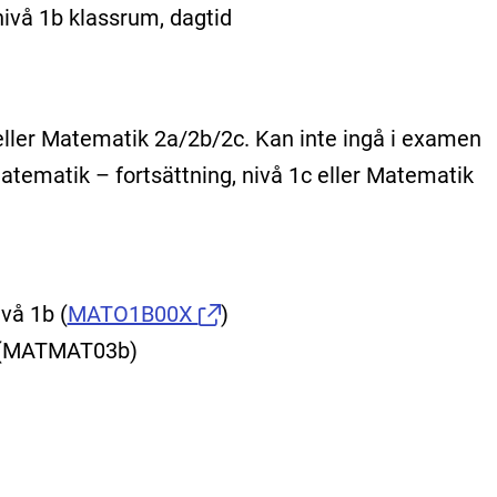
nivå 1b klassrum, dagtid
ller Matematik 2a/2b/2c. Kan inte ingå i examen
tematik – fortsättning, nivå 1c eller Matematik
ivå 1b
(
MATO1B00X
)
b (MATMAT03b)