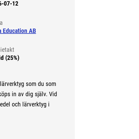
6-07-12
la
a Education AB
ietakt
id (25%)
 lärverktyg som du som
köps in av dig själv. Vid
edel och lärverktyg i