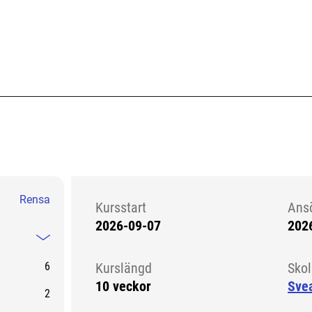
Rensa
Kursstart
Ans
2026-09-07
202
Kursstart 6167390
Mindre information
6
Kurslängd
Sko
10 veckor
Sve
2