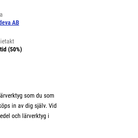
la
deva AB
ietakt
tid (50%)
lärverktyg som du som
köps in av dig själv. Vid
edel och lärverktyg i