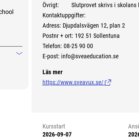
Övrigt: Slutprovet skrivs i skolans l
chool
Kontaktuppgifter:
Adress: Djupdalsvägen 12, plan 2
Postnr + ort: 192 51 Sollentuna
Telefon: 08-25 90 00
E-post: info@sveaeducation.se
Mindre information
Läs mer
https://www.sveavux.se/
(Länk till exte
Kursstart
Ans
2026-09-07
202