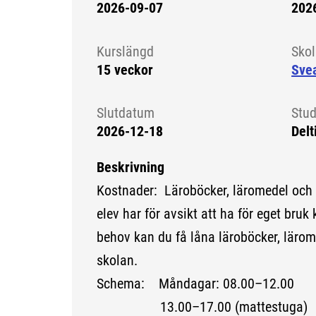
2026-09-07
202
Kursstart 6167744
Kurslängd
Sko
15 veckor
Sve
Slutdatum
Stud
2026-12-18
Delt
Beskrivning
Kostnader: Läroböcker, läromedel och
elev har för avsikt att ha för eget bruk 
behov kan du få låna läroböcker, lärom
skolan.
Schema: Måndagar: 08.00–12.00
13.00–17.00 (mattestuga)