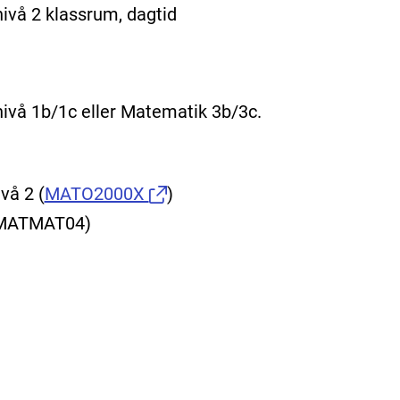
nivå 2 klassrum, dagtid
nivå 1b/1c eller Matematik 3b/3c.
ivå 2
(
MATO2000X
)
 (MATMAT04)