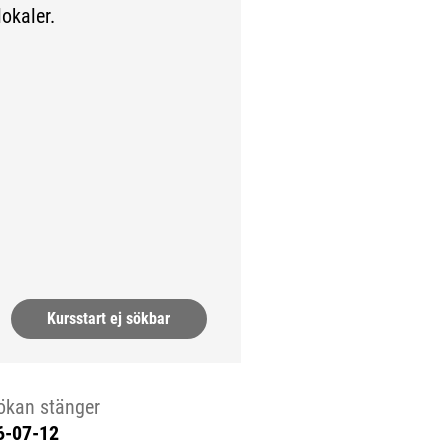
okaler.
rn sida.)
Kursstart ej sökbar
ökan stänger
6-07-12