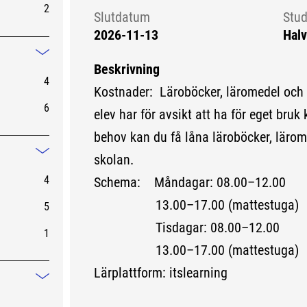
2
Slutdatum
Stud
2026-11-13
Halv
Mindre information
Beskrivning
4
Kostnader: Läroböcker, läromedel och
6
elev har för avsikt att ha för eget bruk 
behov kan du få låna läroböcker, lärom
skolan.
Mindre information
4
Schema: Måndagar: 08.00–12.00
13.00–17.00 (mattestuga)
5
Tisdagar: 08.00–12.00
1
13.00–17.00 (mattestuga)
Lärplattform: itslearning
Mindre information