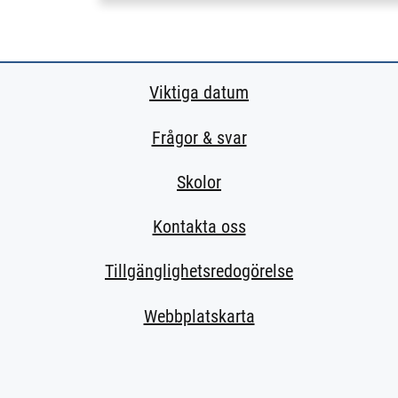
Viktiga datum
Frågor & svar
Skolor
Kontakta oss
Tillgänglighetsredogörelse
Webbplatskarta
k till extern sida.)