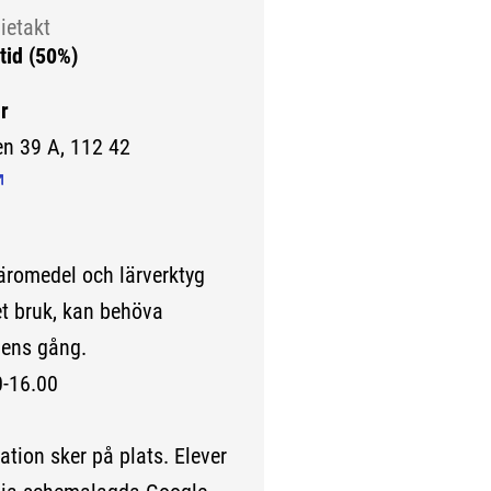
ietakt
tid (50%)
r
en 39 A, 112 42
änk till extern sida.)
läromedel och lärverktyg
et bruk, kan behöva
gens gång.
0-16.00
ation sker på plats. Elever