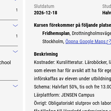
Mindre information
Slutdatum
Stud
1
2026-12-18
Halv
Kursen förekommer på följande platse
Mindre information
Fridhemsplan
, Drottningholmsväg
1
Stockholm,
Öppna Google Maps
(L
Beskrivning
Mindre information
Kostnader: Kurslitteratur. Läroböcker, 
chool
som eleven har för avsikt att ha för eg
införskaffas av eleven under utbildnin
Schema: Halvfart 50%, tis och fre 13.0
Mindre information
Lärplattform: JENSEN Campus
Övrigt: Obligatoriskt slutprov och labor