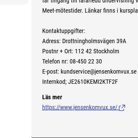
får tillgång till lärarledd undervisnin
Meet-mötestider. Länkar finns i kurspla
Kontaktuppgifter:
Adress: Drottningholmsvägen 39A
Postnr + Ort: 112 42 Stockholm
Telefon nr: 08-450 22 30
E-post: kundservice@jensenkomvux.se
Internkod; JE2610KEMI2KTF2F
Läs mer
https://www.jensenkomvux.se/
(Länk ti