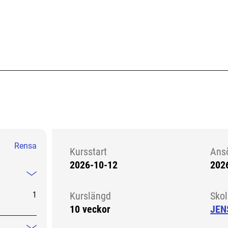
Rensa
Kursstart
Ans
2026-10-12
202
Kursstart 6089888
Mindre information
1
Kurslängd
Sko
10 veckor
JEN