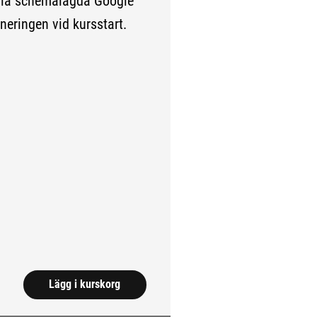
g via schemalagda Google
neringen vid kursstart.
ll extern sida.)
Lägg i kurskorg