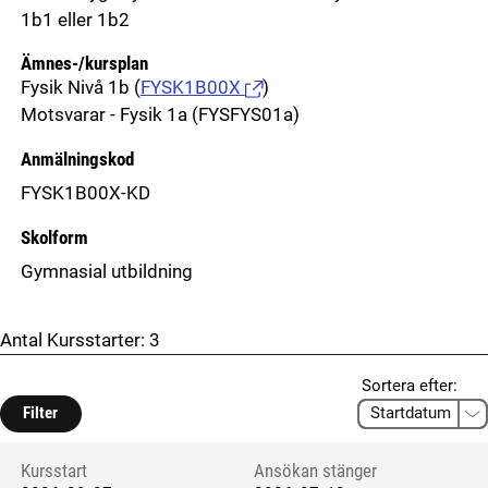
1b1 eller 1b2
Ämnes-/kursplan
Fysik Nivå 1b
(
FYSK1B00X
)
Motsvarar - Fysik 1a (FYSFYS01a)
Anmälningskod
FYSK1B00X-KD
Skolform
Gymnasial utbildning
Antal Kursstarter:
3
Sortera efter:
Filter
Kursstart
Ansökan stänger