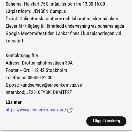
Schema: Halvfart 75%, mån, tis och fre 13.00-16.00
Lärplattform: JENSEN Campus
Övrigt: Obligatoriskt slutprov och laboration sker på plats.
Elever får tillgång till lärarledd undervisning via schemalagda
Google Meet-mötestider. Länkar finns i kursplaneringen vid
kursstart.
Kontaktuppgifter:
Adress: Drottningholmsvägen 39A
Postnr + Ort: 112 42 Stockholm
Telefon nr: 08-450 22 30
E-post: kundservice@jensenkomvux.se
Internkod; JE2610FYSK1BKMTF2F
Läs mer
https://www.jensenkomvux.se/
(Länk till extern sida.)
Lägg i kurskorg