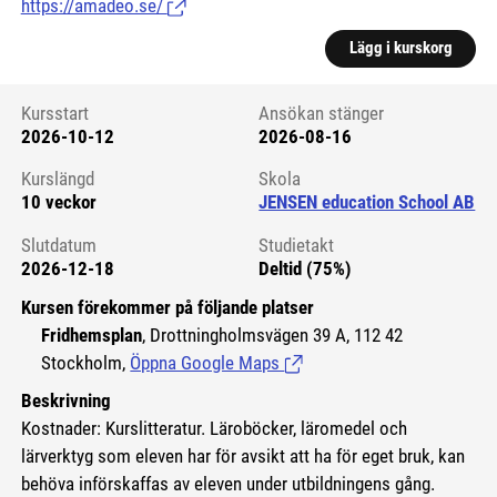
https://amadeo.se/
(Länk till extern sida.)
Lägg i kurskorg
Kursstart
Ansökan stänger
2026-10-12
2026-08-16
Kursstart 6089827
Kurslängd
Skola
10 veckor
JENSEN education School AB
Slutdatum
Studietakt
2026-12-18
Deltid (75%)
Kursen förekommer på följande platser
Fridhemsplan
, Drottningholmsvägen 39 A, 112 42
Stockholm,
Öppna Google Maps
(Länk till extern sida.)
Beskrivning
Kostnader: Kurslitteratur. Läroböcker, läromedel och
lärverktyg som eleven har för avsikt att ha för eget bruk, kan
behöva införskaffas av eleven under utbildningens gång.