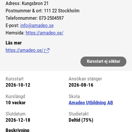
Adress: Kungsbron 21
Postnummer & ort: 111 22 Stockholm
Telefonnummer: 073-2504597
E-post:
info@amadeo.se
Hemsida:
https://amadeo.se/
Läs mer
https://amadeo.se/
(Länk till extern sida.)
Kursstart ej sökbar
Kursstart
Ansökan stänger
2026-10-12
2026-08-16
Kursstart 6125983
Kurslängd
Skola
10 veckor
Amadeo Utbildning AB
Slutdatum
Studietakt
2026-12-18
Deltid (75%)
Beskrivning