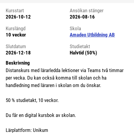
Kursstart
Ansökan stänger
2026-10-12
2026-08-16
Kursstart 6155336
Kurslängd
Skola
10 veckor
Amadeo Utbildning AB
Slutdatum
Studietakt
2026-12-18
Halvtid (50%)
Beskrivning
Distanskurs med lärarledda lektioner via Teams två timmar
per vecka. Du kan också komma till skolan och ha
handledning med läraren i skolan om du önskar.
50 % studietakt, 10 veckor.
Du får en digital kursbok av skolan.
Lärplattform: Unikum