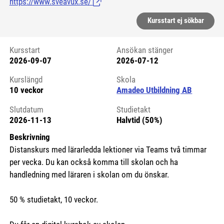
https://www.sveavux.se/
(Länk till extern sida.)
Kursstart ej sökbar
Kursstart
Ansökan stänger
2026-09-07
2026-07-12
Kursstart 6155329
Kurslängd
Skola
10 veckor
Amadeo Utbildning AB
Slutdatum
Studietakt
2026-11-13
Halvtid (50%)
Beskrivning
Distanskurs med lärarledda lektioner via Teams två timmar
per vecka. Du kan också komma till skolan och ha
handledning med läraren i skolan om du önskar.
50 % studietakt, 10 veckor.