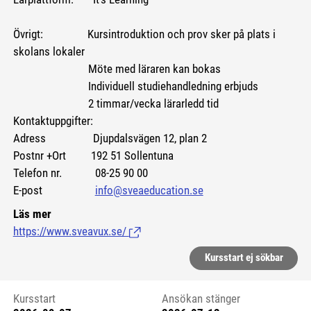
Övrigt: Kursintroduktion och prov sker på plats i
skolans lokaler
Möte med läraren kan bokas
Individuell studiehandledning erbjuds
2 timmar/vecka lärarledd tid
Kontaktuppgifter:
Adress Djupdalsvägen 12, plan 2
Postnr +Ort 192 51 Sollentuna
Telefon nr. 08-25 90 00
E-post
info@sveaeducation.se
Läs mer
https://www.sveavux.se/
(Länk till extern sida.)
Kursstart ej sökbar
Kursstart
Ansökan stänger