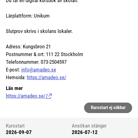
Du får en digital kursbok av skolan.
Lärplattform: Unikum
Slutprov skrivs i skolans lokaler.
Adress: Kungsbron 21
Postnummer & ort: 111 22 Stockholm
Telefonnummer: 073-2504597
E-post:
info@amadeo.se
Hemsida:
https://amadeo.se/
Läs mer
https://amadeo.se/
(Länk till extern sida.)
Kursstart ej sökbar
Kursstart
Ansökan stänger
2026-09-07
2026-07-12
Kursstart 6100657