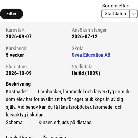
Sortera efter:
Filter
Kursstart
Ansökan stänger
2026-09-07
2026-07-12
Kursstart 6228710
Kurslängd
Skola
5 veckor
Svea Education AB
Slutdatum
Studietakt
2026-10-09
Heltid (100%)
Beskrivning
Kostnader: Läroböcker, läromedel och lärverktyg som du
som elev har för avsikt att ha för eget bruk köps in av dig
själv. Vid behov kan du få låna läroböcker, läromedel och
lärverktyg i skolan.
Schema: Kursen erbjuds på distans
Lärplattform: It's Learning