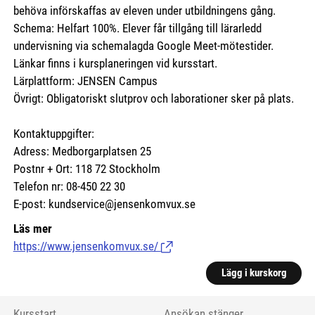
behöva införskaffas av eleven under utbildningens gång.
Schema: Helfart 100%. Elever får tillgång till lärarledd
undervisning via schemalagda Google Meet-mötestider.
Länkar finns i kursplaneringen vid kursstart.
Lärplattform: JENSEN Campus
Övrigt: Obligatoriskt slutprov och laborationer sker på plats.
Kontaktuppgifter:
Adress: Medborgarplatsen 25
Postnr + Ort: 118 72 Stockholm
Telefon nr: 08-450 22 30
E-post: kundservice@jensenkomvux.se
Läs mer
https://www.jensenkomvux.se/
(Länk till extern sida.)
Lägg i kurskorg
Kursstart
Ansökan stänger