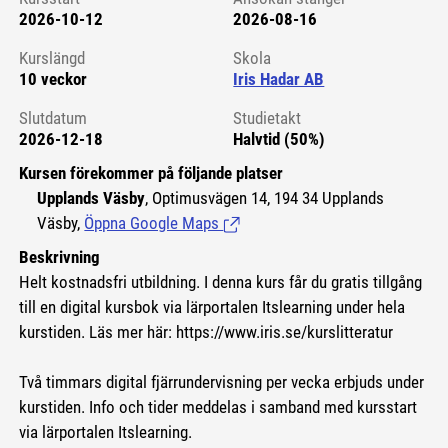
2026-10-12
2026-08-16
Kursstart 6189149
Kurslängd
Skola
10 veckor
Iris Hadar AB
Slutdatum
Studietakt
2026-12-18
Halvtid (50%)
Kursen förekommer på följande platser
Upplands Väsby
, Optimusvägen 14, 194 34 Upplands
Väsby,
Öppna Google Maps
(Länk till extern sida.)
Beskrivning
Helt kostnadsfri utbildning. I denna kurs får du gratis tillgång
till en digital kursbok via lärportalen Itslearning under hela
kurstiden. Läs mer här: https://www.iris.se/kurslitteratur
Två timmars digital fjärrundervisning per vecka erbjuds under
kurstiden. Info och tider meddelas i samband med kursstart
via lärportalen Itslearning.