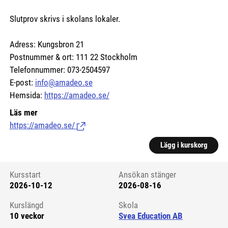
Slutprov skrivs i skolans lokaler.
Adress: Kungsbron 21
Postnummer & ort: 111 22 Stockholm
Telefonnummer: 073-2504597
E-post:
info@amadeo.se
Hemsida:
https://amadeo.se/
Läs mer
https://amadeo.se/
(Länk till extern sida.)
Lägg i kurskorg
Kursstart
Ansökan stänger
2026-10-12
2026-08-16
Kursstart 6228766
Kurslängd
Skola
10 veckor
Svea Education AB