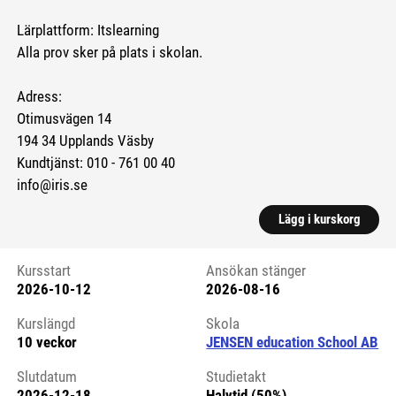
Lärplattform: Itslearning
Alla prov sker på plats i skolan.
Adress:
Otimusvägen 14
194 34 Upplands Väsby
Kundtjänst: 010 - 761 00 40
info@iris.se
Lägg i kurskorg
Kursstart
Ansökan stänger
2026-10-12
2026-08-16
Kursstart 6081304
Kurslängd
Skola
10 veckor
JENSEN education School AB
Slutdatum
Studietakt
2026-12-18
Halvtid (50%)