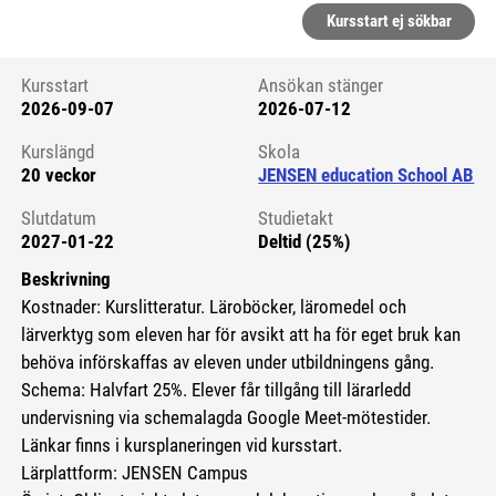
Kursstart ej sökbar
Kursstart
Ansökan stänger
2026-09-07
2026-07-12
Kursstart 6100727
Kurslängd
Skola
20 veckor
JENSEN education School AB
Slutdatum
Studietakt
2027-01-22
Deltid (25%)
Beskrivning
Kostnader: Kurslitteratur. Läroböcker, läromedel och
lärverktyg som eleven har för avsikt att ha för eget bruk kan
behöva införskaffas av eleven under utbildningens gång.
Schema: Halvfart 25%. Elever får tillgång till lärarledd
undervisning via schemalagda Google Meet-mötestider.
Länkar finns i kursplaneringen vid kursstart.
Lärplattform: JENSEN Campus