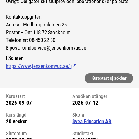
Övrigt: Obligatoriskt slutprov och laborationer sker på plats.
Kontaktuppgifter:
Adress: Medborgarplatsen 25
Postnr + Ort: 118 72 Stockholm
Telefon nr: 08-450 22 30
E-post: kundservice@jensenkomvux.se
Läs mer
https://www.jensenkomvux.se/
(Länk till extern sida.)
Kursstart ej sökbar
Kursstart
Ansökan stänger
2026-09-07
2026-07-12
Kursstart 6231139
Kurslängd
Skola
20 veckor
Svea Education AB
Slutdatum
Studietakt