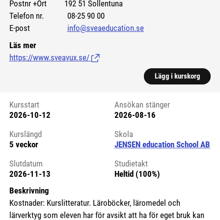
Postnr +Ort 192 51 Sollentuna
Telefon nr. 08-25 90 00
E-post
info@sveaeducation.se
Läs mer
https://www.sveavux.se/
(Länk till extern sida.)
Lägg i kurskorg
Kursstart
Ansökan stänger
2026-10-12
2026-08-16
Kursstart 6081234
Kurslängd
Skola
5 veckor
JENSEN education School AB
Slutdatum
Studietakt
2026-11-13
Heltid (100%)
Beskrivning
Kostnader: Kurslitteratur. Läroböcker, läromedel och
lärverktyg som eleven har för avsikt att ha för eget bruk kan