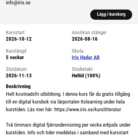
info@iris.se
Lägg i kurskorg
Kursstart
Ansökan stänger
2026-10-12
2026-08-16
Kursstart 6191830
Kurslängd
Skola
5 veckor
Iris Hadar AB
Slutdatum
Studietakt
2026-11-13
Heltid (100%)
Beskrivning
Helt kostnadsfri utbildning. I denna kurs får du gratis tillgång
till en digital kursbok via lärportalen Itslearning under hela
kurstiden. Läs mer här: https://www.iris.se/kurslitteratur
Två timmars digital fjärrundervisning per vecka erbjuds under
kurstiden. Info och tider meddelas i samband med kursstart