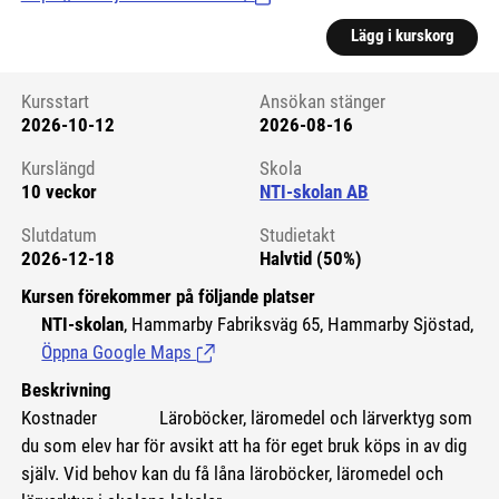
Lägg i kurskorg
Kursstart
Ansökan stänger
2026-10-12
2026-08-16
Kursstart 6109662
Kurslängd
Skola
10 veckor
NTI-skolan AB
Slutdatum
Studietakt
2026-12-18
Halvtid (50%)
Kursen förekommer på följande platser
NTI-skolan
, Hammarby Fabriksväg 65, Hammarby Sjöstad,
Öppna Google Maps
(Länk till extern sida.)
Beskrivning
Kostnader Läroböcker, läromedel och lärverktyg som
du som elev har för avsikt att ha för eget bruk köps in av dig
själv. Vid behov kan du få låna läroböcker, läromedel och