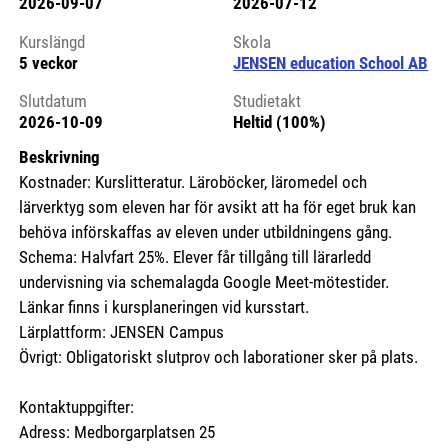
2026-09-07
2026-07-12
Kursstart 6100587
Kurslängd
Skola
5 veckor
JENSEN education School AB
Slutdatum
Studietakt
2026-10-09
Heltid (100%)
Beskrivning
Kostnader: Kurslitteratur. Läroböcker, läromedel och
lärverktyg som eleven har för avsikt att ha för eget bruk kan
behöva införskaffas av eleven under utbildningens gång.
Schema: Halvfart 25%. Elever får tillgång till lärarledd
undervisning via schemalagda Google Meet-mötestider.
Länkar finns i kursplaneringen vid kursstart.
Lärplattform: JENSEN Campus
Övrigt: Obligatoriskt slutprov och laborationer sker på plats.
Kontaktuppgifter:
Adress: Medborgarplatsen 25