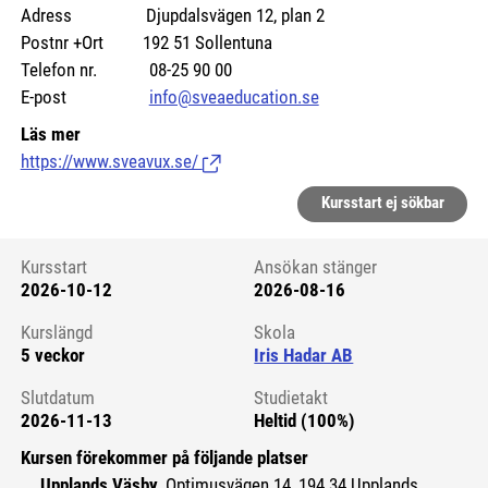
Adress Djupdalsvägen 12, plan 2
Postnr +Ort 192 51 Sollentuna
Telefon nr. 08-25 90 00
E-post
info@sveaeducation.se
Läs mer
https://www.sveavux.se/
(Länk till extern sida.)
Kursstart ej sökbar
Kursstart
Ansökan stänger
2026-10-12
2026-08-16
Kursstart 6191116
Kurslängd
Skola
5 veckor
Iris Hadar AB
Slutdatum
Studietakt
2026-11-13
Heltid (100%)
Kursen förekommer på följande platser
Upplands Väsby
, Optimusvägen 14, 194 34 Upplands