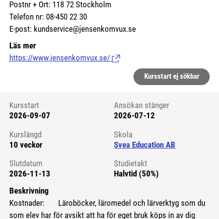
Postnr + Ort: 118 72 Stockholm
Telefon nr: 08-450 22 30
E-post: kundservice@jensenkomvux.se
Läs mer
https://www.jensenkomvux.se/
(Länk till extern sida.)
Kursstart ej sökbar
Kursstart
Ansökan stänger
2026-09-07
2026-07-12
Kursstart 6228752
Kurslängd
Skola
10 veckor
Svea Education AB
Slutdatum
Studietakt
2026-11-13
Halvtid (50%)
Beskrivning
Kostnader: Läroböcker, läromedel och lärverktyg som du
som elev har för avsikt att ha för eget bruk köps in av dig