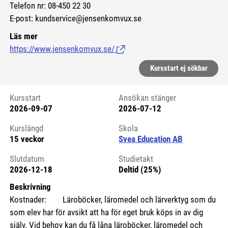
Telefon nr: 08-450 22 30
E-post: kundservice@jensenkomvux.se
Läs mer
https://www.jensenkomvux.se/
(Länk till extern sida.)
Kursstart ej sökbar
Kursstart
Ansökan stänger
2026-09-07
2026-07-12
Kursstart 6231125
Kurslängd
Skola
15 veckor
Svea Education AB
Slutdatum
Studietakt
2026-12-18
Deltid (25%)
Beskrivning
Kostnader: Läroböcker, läromedel och lärverktyg som du
som elev har för avsikt att ha för eget bruk köps in av dig
själv. Vid behov kan du få låna läroböcker, läromedel och