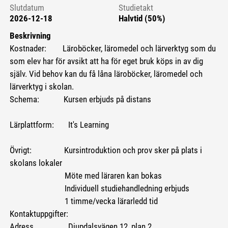
Slutdatum
Studietakt
2026-12-18
Halvtid (50%)
Beskrivning
Kostnader: Läroböcker, läromedel och lärverktyg som du
som elev har för avsikt att ha för eget bruk köps in av dig
själv. Vid behov kan du få låna läroböcker, läromedel och
lärverktyg i skolan.
Schema: Kursen erbjuds på distans
Lärplattform: It's Learning
Övrigt: Kursintroduktion och prov sker på plats i
skolans lokaler
Möte med läraren kan bokas
Individuell studiehandledning erbjuds
1 timme/vecka lärarledd tid
Kontaktuppgifter:
Adress Djupdalsvägen 12, plan 2