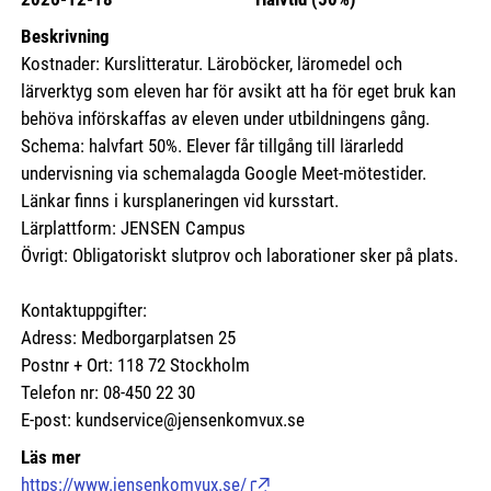
Beskrivning
Kostnader: Kurslitteratur. Läroböcker, läromedel och
lärverktyg som eleven har för avsikt att ha för eget bruk kan
behöva införskaffas av eleven under utbildningens gång.
Schema: halvfart 50%. Elever får tillgång till lärarledd
undervisning via schemalagda Google Meet-mötestider.
Länkar finns i kursplaneringen vid kursstart.
Lärplattform: JENSEN Campus
Övrigt: Obligatoriskt slutprov och laborationer sker på plats.
Kontaktuppgifter:
Adress: Medborgarplatsen 25
Postnr + Ort: 118 72 Stockholm
Telefon nr: 08-450 22 30
E-post: kundservice@jensenkomvux.se
Läs mer
https://www.jensenkomvux.se/
(Länk till extern sida.)