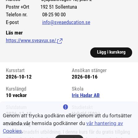
Postnr +Ort 192 51 Sollentuna
Telefon nr. 08-25 90 00
E-post
info@sveaeducation.se
Läs mer
https://www.sveavux.se/
(Länk till extern sida.)
Lägg i kurskorg
Kursstart
Ansökan stänger
2026-10-12
2026-08-16
Kursstart 6188197
Kurslängd
Skola
10 veckor
Iris Hadar AB
Slutdatum
Studietakt
2026-12-18
Halvtid (50%)
Genom att trycka godkänn eller genom att du fortsätter
använda vår hemsida godkänner du
vår hantering av
Beskrivning
Cookies
.
Helt kostnadsfri utbildning. I denna kurs får du gratis tillgång