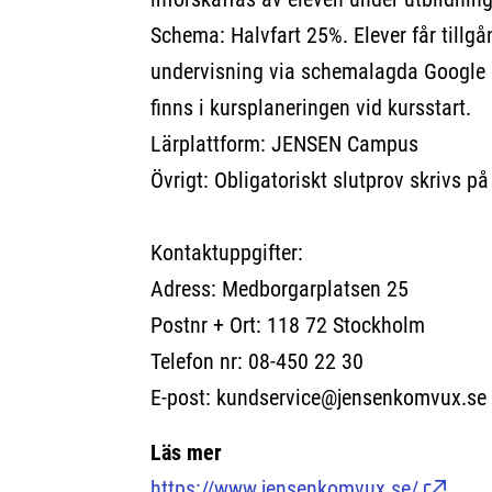
Schema: Halvfart 25%. Elever får tillgån
undervisning via schemalagda Google 
finns i kursplaneringen vid kursstart.
Lärplattform: JENSEN Campus
Övrigt: Obligatoriskt slutprov skrivs på
Kontaktuppgifter:
Adress: Medborgarplatsen 25
Postnr + Ort: 118 72 Stockholm
Telefon nr: 08-450 22 30
E-post: kundservice@jensenkomvux.se
Läs mer
https://www.jensenkomvux.se/
(Länk ti