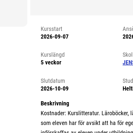
Kursstart
Ans
2026-09-07
202
Kursstart 6101217
Kurslängd
Sko
5 veckor
JEN
Slutdatum
Stud
2026-10-09
Helt
Beskrivning
Kostnader: Kurslitteratur. Läroböcker, 
som eleven har för avsikt att ha för e
införskaffas av eleven under utbildnin