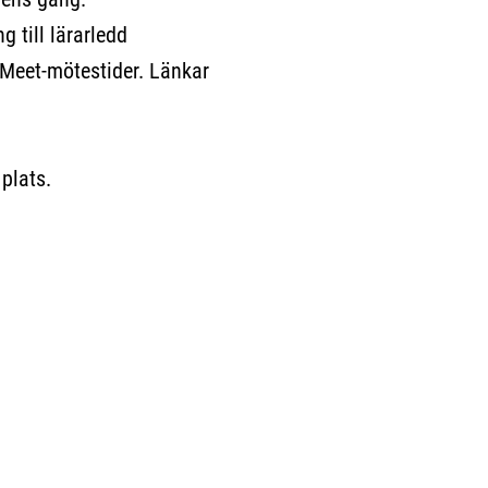
g till lärarledd
Meet-mötestider. Länkar
 plats.
ll extern sida.)