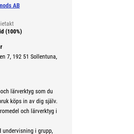
mods AB
ietakt
id (100%)
r
en 7, 192 51 Sollentuna,
rn sida.)
 och lärverktyg som du
bruk köps in av dig själv.
romedel och lärverktyg i
dervisning i grupp,