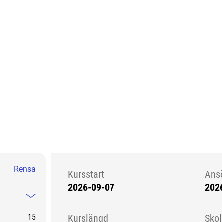
Rensa
Kursstart
Ans
2026-09-07
202
Kursstart 6173743
Mindre information
15
Kurslängd
Sko