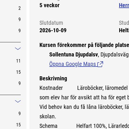
5 veckor
Her
2
9
Slutdatum
Stud
2026-10-09
Helt
9
Kursen förekommer på följande platse
Mindre information
Sollentuna Djupdalsv
, Djupdalsväg
11
Öppna Google Maps
(Länk till exte
15
Beskrivning
9
Kostnader
Läroböcker, läromedel
som elev har för avsikt att ha för eget 
Mindre information
Vid behov kan du få låna läroböcker, lä
9
skolan.
15
Schema Helfart 100%, Lärarledd un