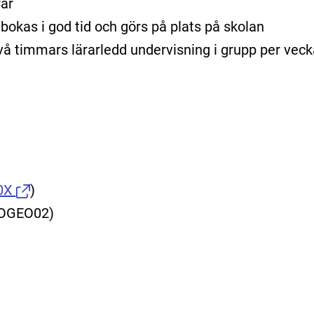
rar
bokas i god tid och görs på plats på skolan
l två timmars lärarledd undervisning i grupp per veck
1
0X
)
EOGEO02)