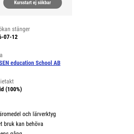
Kursstart ej sökbar
ökan stänger
6-07-12
la
SEN education School AB
ietakt
id (100%)
läromedel och lärverktyg
get bruk kan behöva
gens gång.