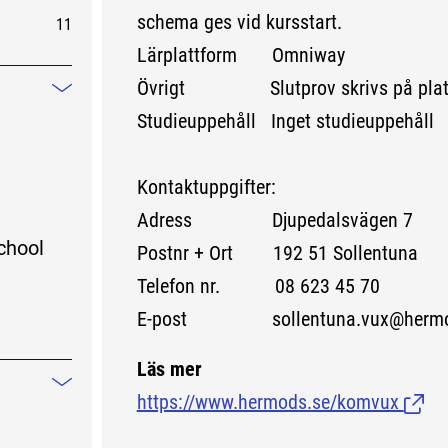
schema ges vid kursstart.
11
Lärplattform Omniway
Övrigt Slutprov skrivs på plats i
Mindre information
Studieuppehåll Inget studieuppehåll
Kontaktuppgifter:
Adress Djupedalsvägen 7
chool
Postnr + Ort 192 51 Sollentuna
Telefon nr. 08 623 45 70
E-post sollentuna.vux@hermo
Läs mer
Mindre information
https://www.hermods.se/komvux
(Länk 
v