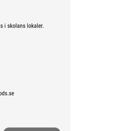
 skolans lokaler.
ds.se
till extern sida.)