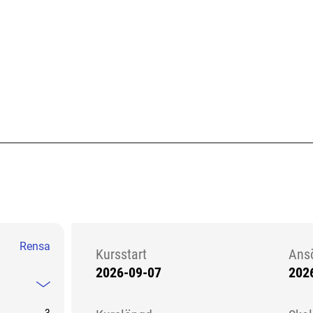
Rensa
Kursstart
Ans
2026-09-07
202
Kursstart 6143424
Mindre information