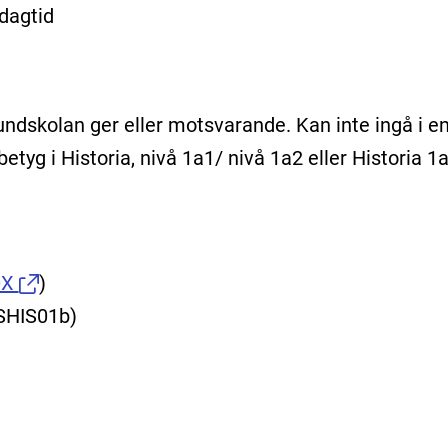
 dagtid
ndskolan ger eller motsvarande. Kan inte ingå i e
yg i Historia, nivå 1a1/ nivå 1a2 eller Historia 1
0X
)
ISHIS01b)