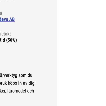
la
deva AB
ietakt
tid (50%)
lärverktyg som du
bruk köps in av dig
cker, läromedel och