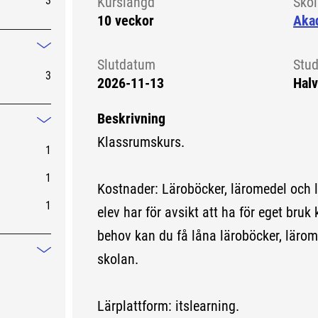
3
Kurslängd
Sko
10 veckor
Aka
Mindre information
Slutdatum
Stud
3
2026-11-13
Halv
Beskrivning
Mindre information
Klassrumskurs.
1
1
Kostnader: Läroböcker, läromedel och 
1
elev har för avsikt att ha för eget bruk 
behov kan du få låna läroböcker, lärom
skolan.
Mindre information
Lärplattform: itslearning.