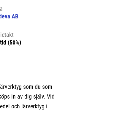
la
deva AB
ietakt
tid (50%)
lärverktyg som du som
köps in av dig själv. Vid
edel och lärverktyg i