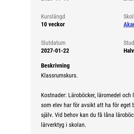
Kursstart 6143438
Kurslängd
Sko
10 veckor
Aka
Slutdatum
Stud
2027-01-22
Halv
Beskrivning
Klassrumskurs.
Kostnader: Läroböcker, läromedel och 
som elev har för avsikt att ha för eget 
själv. Vid behov kan du få låna lärobö
lärverktyg i skolan.