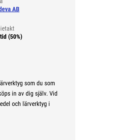
la
deva AB
ietakt
tid (50%)
lärverktyg som du som
köps in av dig själv. Vid
edel och lärverktyg i