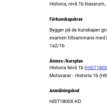
Historia, nivå 1b klassrum,
Förkunskapskrav
Bygger på de kunskaper gru
examen tillsammans med bet
1a2/1b
Ämnes-/kursplan
Historia Nivå 1b
(
HIST1B0
Motsvarar - Historia 1b (H
Anmälningskod
HIST1B00X-KD