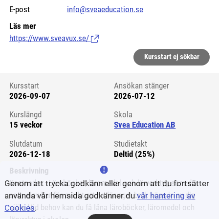
E-post
info@sveaeducation.se
Läs mer
https://www.sveavux.se/
(Länk till extern sida.)
Kursstart ej sökbar
Kursstart
Ansökan stänger
2026-09-07
2026-07-12
Kursstart 6216648
Kurslängd
Skola
15 veckor
Svea Education AB
Slutdatum
Studietakt
2026-12-18
Deltid (25%)
Beskrivning
Kostnader: Läroböcker, läromedel och lärverktyg som du
Genom att trycka godkänn eller genom att du fortsätter
som elev har för avsikt att ha för eget bruk köps in av dig
använda vår hemsida godkänner du
vår hantering av
själv. Vid behov kan du få låna läroböcker, läromedel och
Cookies
.