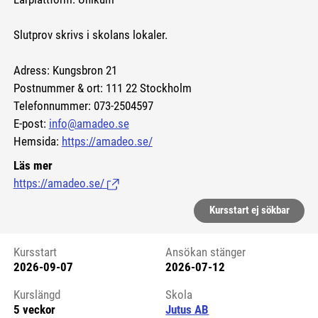
Slutprov skrivs i skolans lokaler.
Adress: Kungsbron 21
Postnummer & ort: 111 22 Stockholm
Telefonnummer: 073-2504597
E-post:
info@amadeo.se
Hemsida:
https://amadeo.se/
Läs mer
https://amadeo.se/
(Länk till extern sida.)
Kursstart ej sökbar
Kursstart
Ansökan stänger
2026-09-07
2026-07-12
Kursstart 6163676
Kurslängd
Skola
5 veckor
Jutus AB