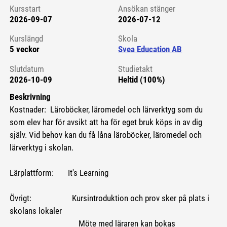
Kursstart
Ansökan stänger
2026-09-07
2026-07-12
Kursstart 6215682
Kurslängd
Skola
5 veckor
Svea Education AB
Slutdatum
Studietakt
2026-10-09
Heltid (100%)
Beskrivning
Kostnader: Läroböcker, läromedel och lärverktyg som du
som elev har för avsikt att ha för eget bruk köps in av dig
själv. Vid behov kan du få låna läroböcker, läromedel och
lärverktyg i skolan.
Lärplattform: It's Learning
Övrigt: Kursintroduktion och prov sker på plats i
skolans lokaler
Möte med läraren kan bokas