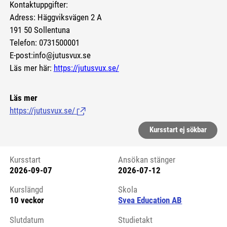
Kontaktuppgifter:
Adress: Häggviksvägen 2 A
191 50 Sollentuna
Telefon: 0731500001
E-post:info@jutusvux.se
Läs mer här:
https://jutusvux.se/
Läs mer
https://jutusvux.se/
(Länk till extern sida.)
Kursstart ej sökbar
Kursstart
Ansökan stänger
2026-09-07
2026-07-12
Kursstart 6215997
Kurslängd
Skola
10 veckor
Svea Education AB
Slutdatum
Studietakt