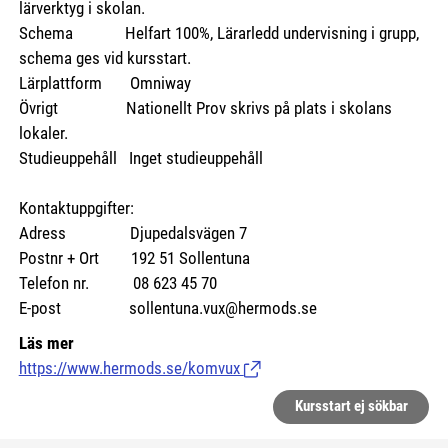
lärverktyg i skolan.
Schema Helfart 100%, Lärarledd undervisning i grupp,
schema ges vid kursstart.
Lärplattform Omniway
Övrigt Nationellt Prov skrivs på plats i skolans
lokaler.
Studieuppehåll Inget studieuppehåll
Kontaktuppgifter:
Adress Djupedalsvägen 7
Postnr + Ort 192 51 Sollentuna
Telefon nr. 08 623 45 70
E-post sollentuna.vux@hermods.se
Läs mer
https://www.hermods.se/komvux
(Länk till extern sida.)
Kursstart ej sökbar