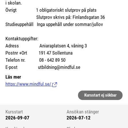
i skolan.
Övrigt 1 obligatoriskt slutprov på plats
Slutprov skrivs på: Finlandsgatan 36
Studieuppehåll Inga uppehåll under sommar/jullov
Kontaktuppgifter:
Adress Aniaraplatsen 4, våning 3
Postnr +Ort 191 47 Sollentuna
Telefon nr. 08 - 642 89 50
E-post utbildning@mindful.se
Läs mer
https://www.mindful.se/
(Länk till extern sida.)
Kursstart ej sökbar
Kursstart
Ansökan stänger
2026-09-07
2026-07-12
Kursstart 6179329