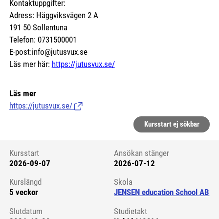
Kontaktuppgifter:
Adress: Häggviksvägen 2 A
191 50 Sollentuna
Telefon: 0731500001
E-post:info@jutusvux.se
Läs mer här:
https://jutusvux.se/
Läs mer
https://jutusvux.se/
(Länk till extern sida.)
Kursstart ej sökbar
Kursstart
Ansökan stänger
2026-09-07
2026-07-12
Kursstart 6101133
Kurslängd
Skola
5 veckor
JENSEN education School AB
Slutdatum
Studietakt