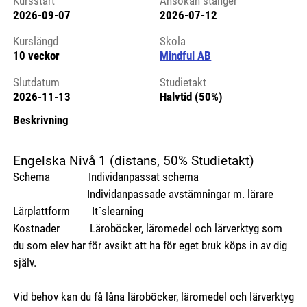
Kursstart
Ansökan stänger
2026-09-07
2026-07-12
Kursstart 6212947
Kurslängd
Skola
10 veckor
Mindful AB
Slutdatum
Studietakt
2026-11-13
Halvtid (50%)
Beskrivning
Engelska Nivå 1 (distans, 50% Studietakt)
Schema Individanpassat schema
Individanpassade avstämningar m. lärare
Lärplattform It´slearning
Kostnader Läroböcker, läromedel och lärverktyg som
du som elev har för avsikt att ha för eget bruk köps in av dig
själv.
Vid behov kan du få låna läroböcker, läromedel och lärverktyg