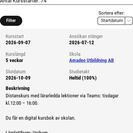
Antal Kursstarter:
74
Sortera efter:
Filter
Kursstart
Ansökan stänger
2026-09-07
2026-07-12
Kursstart 6156556
Kurslängd
Skola
5 veckor
Amadeo Utbildning AB
Slutdatum
Studietakt
2026-10-09
Heltid (100%)
Beskrivning
Distanskurs med lärarledda lektioner via Teams: tisdagar
kl.12:00 – 16:00.
Du får en digital kursbok av skolan.
Lärplattform: Unikum