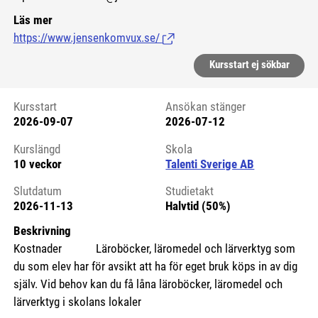
Läs mer
https://www.jensenkomvux.se/
(Länk till extern sida.)
Kursstart ej sökbar
Kursstart
Ansökan stänger
2026-09-07
2026-07-12
Kursstart 6274969
Kurslängd
Skola
10 veckor
Talenti Sverige AB
Slutdatum
Studietakt
2026-11-13
Halvtid (50%)
Beskrivning
Kostnader Läroböcker, läromedel och lärverktyg som
du som elev har för avsikt att ha för eget bruk köps in av dig
själv. Vid behov kan du få låna läroböcker, läromedel och
lärverktyg i skolans lokaler