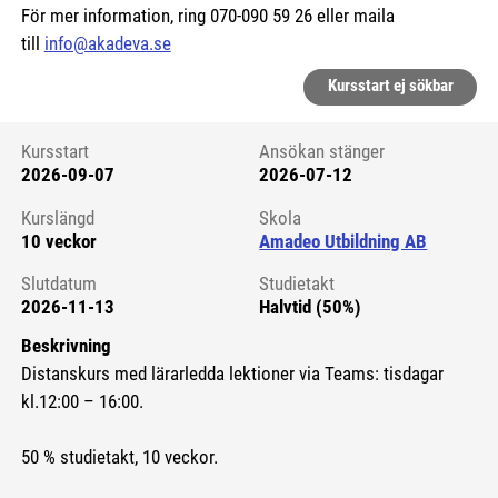
För mer information, ring 070-090 59 26 eller maila
till
info@akadeva.se
Kursstart ej sökbar
Kursstart
Ansökan stänger
2026-09-07
2026-07-12
Kursstart 6156594
Kurslängd
Skola
10 veckor
Amadeo Utbildning AB
Slutdatum
Studietakt
2026-11-13
Halvtid (50%)
Beskrivning
Distanskurs med lärarledda lektioner via Teams: tisdagar
kl.12:00 – 16:00.
50 % studietakt, 10 veckor.