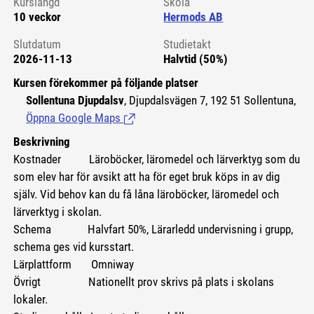
Kurslängd
Skola
10 veckor
Hermods AB
Slutdatum
Studietakt
2026-11-13
Halvtid (50%)
Kursen förekommer på följande platser
Sollentuna Djupdalsv
, Djupdalsvägen 7, 192 51 Sollentuna,
Öppna Google Maps
(Länk till extern sida.)
Beskrivning
Kostnader
Läroböcker, läromedel och lärverktyg som du
som elev har för avsikt att ha för eget bruk köps in av dig
själv. Vid behov kan du få låna läroböcker, läromedel och
lärverktyg i skolan.
Schema Halvfart 50%, Lärarledd undervisning i grupp,
schema ges vid kursstart.
Lärplattform Omniway
Övrigt Nationellt prov skrivs på plats i skolans
lokaler.