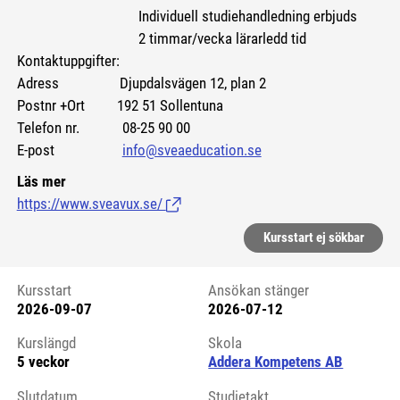
Individuell studiehandledning erbjuds
2 timmar/vecka lärarledd tid
Kontaktuppgifter:
Adress Djupdalsvägen 12, plan 2
Postnr +Ort 192 51 Sollentuna
Telefon nr. 08-25 90 00
E-post
info@sveaeducation.se
Läs mer
https://www.sveavux.se/
(Länk till extern sida.)
Kursstart ej sökbar
Kursstart
Ansökan stänger
2026-09-07
2026-07-12
Kursstart 6145389
Kurslängd
Skola
5 veckor
Addera Kompetens AB
Slutdatum
Studietakt