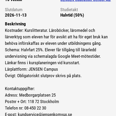
Slutdatum
Studietakt
2026-11-13
Halvtid (50%)
Beskrivning
Kostnader: Kurslitteratur. Läroböcker, läromedel och
lärverktyg som eleven har för avsikt att ha för eget bruk kan
behöva införskaffas av eleven under utbildningens gång.
Schema: Halvfart 25%. Elever får tillgång till lärarledd
undervisning via schemalagda Google Meet-mötestider.
Länkar finns i kursplaneringen vid kursstart.
Lärplattform: JENSEN Campus
Övrigt: Obligatoriskt slutprov skrivs på plats.
Kontaktuppgifter:
Adress: Medborgarplatsen 25
Postnr + Ort: 118 72 Stockholm
Telefon nr: 08-450 22 30
E-post: kundservice@jensenkomvux.se