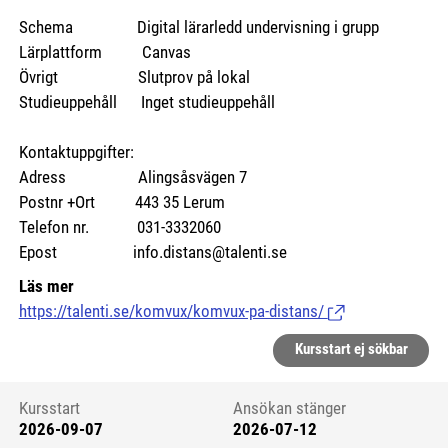
Schema Digital lärarledd undervisning i grupp
Lärplattform Canvas
Övrigt Slutprov på lokal
Studieuppehåll Inget studieuppehåll
Kontaktuppgifter:
Adress Alingsåsvägen 7
Postnr +Ort 443 35 Lerum
Telefon nr. 031-3332060
Epost info.distans@talenti.se
Läs mer
https://talenti.se/komvux/komvux-pa-distans/
(Länk till extern si
Kursstart ej sökbar
Kursstart
Ansökan stänger
2026-09-07
2026-07-12
Kursstart 6145543