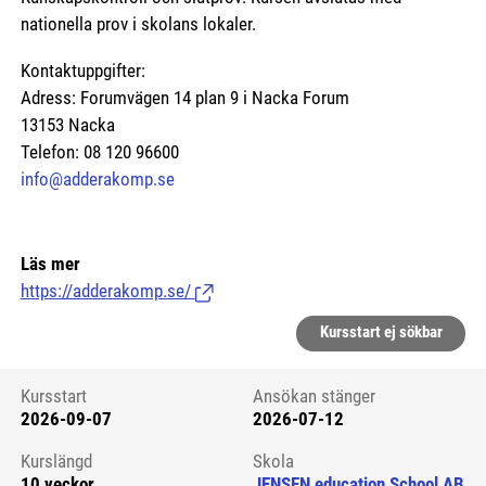
nationella prov i skolans lokaler.
Kontaktuppgifter:
Adress: Forumvägen 14 plan 9 i Nacka Forum
13153 Nacka
Telefon: 08 120 96600
info@adderakomp.se
Läs mer
https://adderakomp.se/
(Länk till extern sida.)
Kursstart ej sökbar
Kursstart
Ansökan stänger
2026-09-07
2026-07-12
Kursstart 6101679
Kurslängd
Skola
10 veckor
JENSEN education School AB