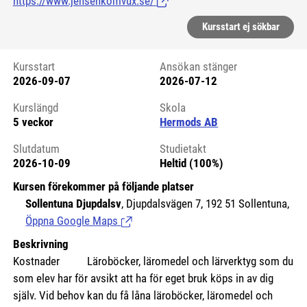
https://www.jensenkomvux.se/
(Länk till extern sida.)
Kursstart ej sökbar
Kursstart
Ansökan stänger
2026-09-07
2026-07-12
Kursstart 6179287
Kurslängd
Skola
5 veckor
Hermods AB
Slutdatum
Studietakt
2026-10-09
Heltid (100%)
Kursen förekommer på följande platser
Sollentuna Djupdalsv
, Djupdalsvägen 7, 192 51 Sollentuna,
Öppna Google Maps
(Länk till extern sida.)
Beskrivning
Kostnader
Läroböcker, läromedel och lärverktyg som du
som elev har för avsikt att ha för eget bruk köps in av dig
själv. Vid behov kan du få låna läroböcker, läromedel och