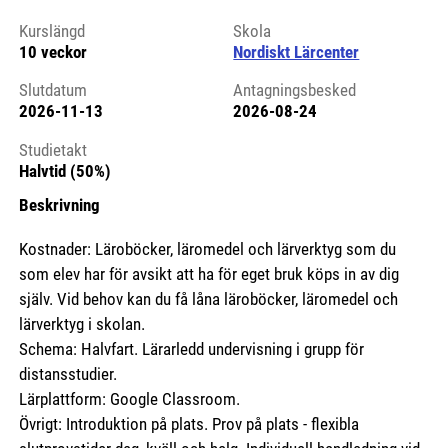
Kursstart 6248134
Kurslängd
Skola
10 veckor
Nordiskt Lärcenter
Slutdatum
Antagningsbesked
2026-11-13
2026-08-24
Studietakt
Halvtid (50%)
Beskrivning
Kostnader: Läroböcker, läromedel och lärverktyg som du
som elev har för avsikt att ha för eget bruk köps in av dig
själv. Vid behov kan du få låna läroböcker, läromedel och
lärverktyg i skolan.
Schema: Halvfart. Lärarledd undervisning i grupp för
distansstudier.
Lärplattform: Google Classroom.
Övrigt: Introduktion på plats. Prov på plats - flexibla