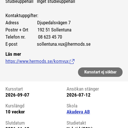
Studieuppehåll Inget studieuppehåll
Kontaktuppgifter:
Adress Djupedalsvägen 7
Postnr + Ort 192 51 Sollentuna
Telefon nr. 08 623 45 70
E-post sollentuna.vux@hermods.se
Läs mer
https://www.hermods.se/komvux
(Länk till extern sida.)
Kursstart ej sökbar
Kursstart
Ansökan stänger
2026-09-07
2026-07-12
Kursstart 6142472
Kurslängd
Skola
10 veckor
Akadeva AB
Slutdatum
Studietakt