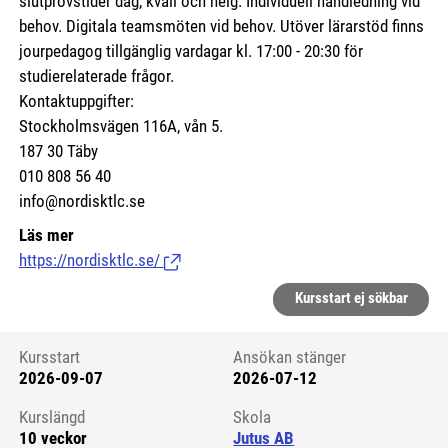
slutprovstider dag, kväll och helg. Individuell handledning vid
behov. Digitala teamsmöten vid behov. Utöver lärarstöd finns
jourpedagog tillgänglig vardagar kl. 17:00 - 20:30 för
studierelaterade frågor.
Kontaktuppgifter:
Stockholmsvägen 116A, vån 5.
187 30 Täby
010 808 56 40
info@nordisktlc.se
Läs mer
https://nordisktlc.se/
(Länk till extern sida.)
Kursstart ej sökbar
Kursstart
Ansökan stänger
2026-09-07
2026-07-12
Kursstart 6163683
Kurslängd
Skola
10 veckor
Jutus AB