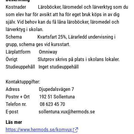
Kostnader
Läroböcker, läromedel och lärverktyg som du
som elev har för avsikt att ha för eget bruk köps in av dig
själv. Vid behov kan du få låna läroböcker, läromedel och
lärverktyg i skolan.
Schema Kvartsfart 25%, Lärarledd undervisning i
grupp, schema ges vid kursstart.
Lärplattform Omniway
Övrigt Slutprov skrivs på plats i skolans lokaler.
Studieuppehåll Inget studieuppehåll
Kontaktuppgifter:
Adress Djupedalsvägen 7
Postnr + Ort 192 51 Sollentuna
Telefon nr. 08 623 45 70
E-post sollentuna.vux@hermods.se
Läs mer
https://www.hermods.se/komvux
(Länk till extern sida.)