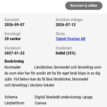
Kursstart ej sökbar
Kursstart
Ansökan stänger
2026-09-07
2026-07-12
Kursstart 6275171
Kurslängd
Skola
20 veckor
Talenti Sverige AB
Slutdatum
Studietakt
2027-01-22
Deltid (25%)
Beskrivning
Kostnader Läroböcker, läromedel och lärverktyg som
du som elev har för avsikt att ha för eget bruk köps in av dig
själv. Vid behov kan du få låna läroböcker, läromedel
och lärverktyg i skolans lokaler
Schema Digital lärarledd undervisning i grupp
Lärplattform Canvas