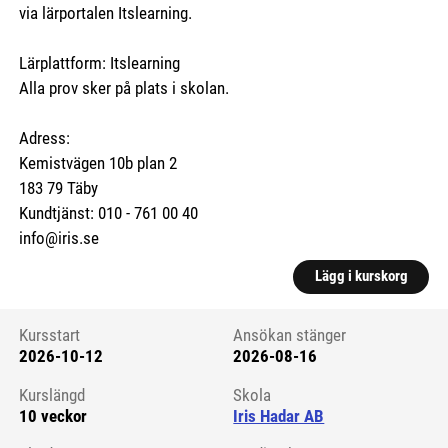
via lärportalen Itslearning.
Lärplattform: Itslearning
Alla prov sker på plats i skolan.
Adress:
Kemistvägen 10b plan 2
183 79 Täby
Kundtjänst: 010 - 761 00 40
info@iris.se
Lägg i kurskorg
Kursstart
Ansökan stänger
2026-10-12
2026-08-16
Kursstart 6258764
Kurslängd
Skola
10 veckor
Iris Hadar AB