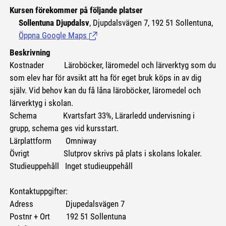
Kursen förekommer på följande platser
Sollentuna Djupdalsv
, Djupdalsvägen 7, 192 51 Sollentuna,
Öppna Google Maps
(Länk till extern sida.)
Beskrivning
Kostnader
Läroböcker, läromedel och lärverktyg som du
som elev har för avsikt att ha för eget bruk köps in av dig
själv. Vid behov kan du få låna läroböcker, läromedel och
lärverktyg i skolan.
Schema Kvartsfart 33%, Lärarledd undervisning i
grupp, schema ges vid kursstart.
Lärplattform Omniway
Övrigt Slutprov skrivs på plats i skolans lokaler.
Studieuppehåll Inget studieuppehåll
Kontaktuppgifter:
Adress Djupedalsvägen 7
Postnr + Ort 192 51 Sollentuna