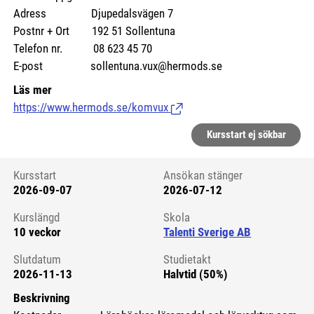
Adress Djupedalsvägen 7
Postnr + Ort 192 51 Sollentuna
Telefon nr. 08 623 45 70
E-post sollentuna.vux@hermods.se
Läs mer
https://www.hermods.se/komvux
(Länk till extern sida.)
Kursstart ej sökbar
Kursstart
Ansökan stänger
2026-09-07
2026-07-12
Kursstart 6275179
Kurslängd
Skola
10 veckor
Talenti Sverige AB
Slutdatum
Studietakt
2026-11-13
Halvtid (50%)
Beskrivning