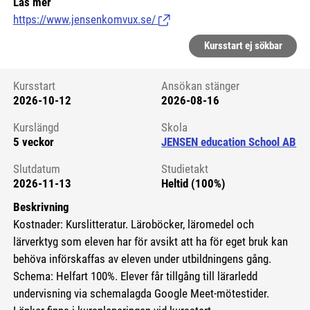
Läs mer
https://www.jensenkomvux.se/
(Länk till extern sida.)
Kursstart ej sökbar
Kursstart
Ansökan stänger
2026-10-12
2026-08-16
Kursstart 6083012
Kurslängd
Skola
5 veckor
JENSEN education School AB
Slutdatum
Studietakt
2026-11-13
Heltid (100%)
Beskrivning
Kostnader: Kurslitteratur. Läroböcker, läromedel och
lärverktyg som eleven har för avsikt att ha för eget bruk kan
behöva införskaffas av eleven under utbildningens gång.
Schema: Helfart 100%. Elever får tillgång till lärarledd
undervisning via schemalagda Google Meet-mötestider.