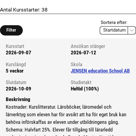
Antal Kursstarter:
38
Sortera efter:
Filter
Kursstart
Ansökan stänger
2026-09-07
2026-07-12
Kursstart 6101182
Kurslängd
Skola
5 veckor
JENSEN education School AB
Slutdatum
Studietakt
2026-10-09
Heltid (100%)
Beskrivning
Kostnader: Kurslitteratur. Läroböcker, läromedel och
lärverktyg som eleven har för avsikt att ha för eget bruk kan
behöva införskaffas av eleven under utbildningens gång.
Schema: Halvfart 25%. Elever får tillgång till lärarledd