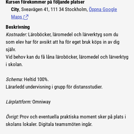
Kursen förekommer på följande platser
City
, Sveavägen 41, 111 34 Stockholm,
Öppna Google
Maps
(Länk till extern sida.)
Beskrivning
Kostnader:
Läroböcker, läromedel och lärverktyg som du
som elev har för avsikt att ha för eget bruk köps in av dig
själv.
Vid behov kan du få låna läroböcker, läromedel och lärverktyg
i skolan.
Schema:
Heltid 100%.
Lärarledd undervisning i grupp för distansstudier.
Lärplattform:
Omniway
Övrigt:
Prov och eventuella praktiska moment sker på plats i
skolans lokaler. Digitala teamsmöten ingår.