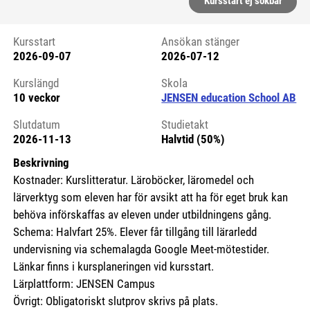
Kursstart ej sökbar
Kursstart
Ansökan stänger
2026-09-07
2026-07-12
Kursstart 6101728
Kurslängd
Skola
10 veckor
JENSEN education School AB
Slutdatum
Studietakt
2026-11-13
Halvtid (50%)
Beskrivning
Kostnader: Kurslitteratur. Läroböcker, läromedel och
lärverktyg som eleven har för avsikt att ha för eget bruk kan
behöva införskaffas av eleven under utbildningens gång.
Schema: Halvfart 25%. Elever får tillgång till lärarledd
undervisning via schemalagda Google Meet-mötestider.
Länkar finns i kursplaneringen vid kursstart.
Lärplattform: JENSEN Campus
Övrigt: Obligatoriskt slutprov skrivs på plats.