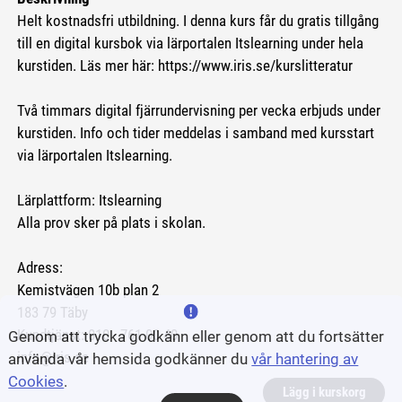
Helt kostnadsfri utbildning. I denna kurs får du gratis tillgång
till en digital kursbok via lärportalen Itslearning under hela
kurstiden. Läs mer här: https://www.iris.se/kurslitteratur
Två timmars digital fjärrundervisning per vecka erbjuds under
kurstiden. Info och tider meddelas i samband med kursstart
via lärportalen Itslearning.
Lärplattform: Itslearning
Alla prov sker på plats i skolan.
Adress:
Kemistvägen 10b plan 2
183 79 Täby
Kundtjänst: 010 - 761 00 40
Genom att trycka godkänn eller genom att du fortsätter
info@iris.se
använda vår hemsida godkänner du
vår hantering av
Cookies
.
Lägg i kurskorg