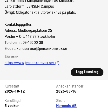
Länkar finns i kursplaneringen vid kursstart.
Lärplattform: JENSEN Campus
Övrigt: Obligatoriskt slutprov skrivs på plats.
Kontaktuppgifter:
Adress: Medborgarplatsen 25
Postnr + Ort: 118 72 Stockholm
Telefon nr: 08-450 22 30
E-post: kundservice@jensenkomvux.se
Läs mer
https://www.jensenkomvux.se/
(Länk till extern sida.)
Lägg i kurskorg
Kursstart
Ansökan stänger
2026-10-12
2026-08-16
Kursstart 6176200
Kurslängd
Skola
5 veckor
Hermods AB