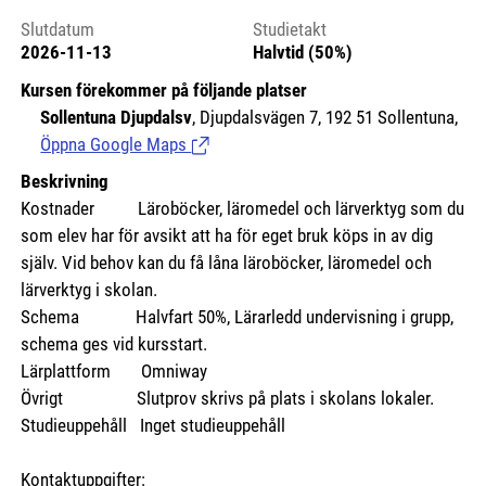
Slutdatum
Studietakt
2026-11-13
Halvtid (50%)
Kursen förekommer på följande platser
Sollentuna Djupdalsv
, Djupdalsvägen 7, 192 51 Sollentuna,
Öppna Google Maps
(Länk till extern sida.)
Beskrivning
Kostnader
Läroböcker, läromedel och lärverktyg som du
som elev har för avsikt att ha för eget bruk köps in av dig
själv. Vid behov kan du få låna läroböcker, läromedel och
lärverktyg i skolan.
Schema Halvfart 50%, Lärarledd undervisning i grupp,
schema ges vid kursstart.
Lärplattform Omniway
Övrigt Slutprov skrivs på plats i skolans lokaler.
Studieuppehåll Inget studieuppehåll
Kontaktuppgifter: