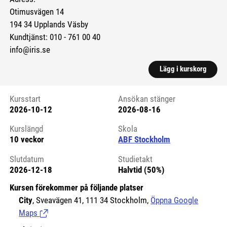
Otimusvägen 14
194 34 Upplands Väsby
Kundtjänst: 010 - 761 00 40
info@iris.se
Lägg i kurskorg
Kursstart
Ansökan stänger
2026-10-12
2026-08-16
Kursstart 6170845
Kurslängd
Skola
10 veckor
ABF Stockholm
Slutdatum
Studietakt
2026-12-18
Halvtid (50%)
Kursen förekommer på följande platser
City
, Sveavägen 41, 111 34 Stockholm,
Öppna Google
Maps
(Länk till extern sida.)