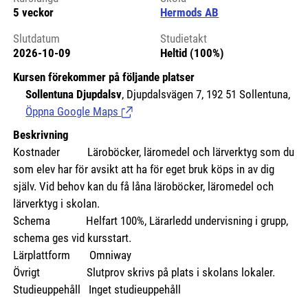
5 veckor
Hermods AB
Slutdatum
Studietakt
2026-10-09
Heltid (100%)
Kursen förekommer på följande platser
Sollentuna Djupdalsv
, Djupdalsvägen 7, 192 51 Sollentuna,
Öppna Google Maps
(Länk till extern sida.)
Beskrivning
Kostnader
Läroböcker, läromedel och lärverktyg som du
som elev har för avsikt att ha för eget bruk köps in av dig
själv. Vid behov kan du få låna läroböcker, läromedel och
lärverktyg i skolan.
Schema Helfart 100%, Lärarledd undervisning i grupp,
schema ges vid kursstart.
Lärplattform Omniway
Övrigt Slutprov skrivs på plats i skolans lokaler.
Studieuppehåll Inget studieuppehåll