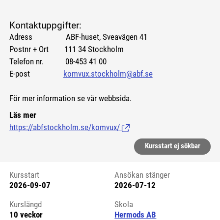
Kontaktuppgifter:
Adress ABF-huset, Sveavägen 41
Postnr + Ort 111 34 Stockholm
Telefon nr. 08-453 41 00
E-post
komvux.stockholm@abf.se
För mer information se vår webbsida.
Läs mer
https://abfstockholm.se/komvux/
(Länk till extern sida.)
Kursstart ej sökbar
Kursstart
Ansökan stänger
2026-09-07
2026-07-12
Kursstart 6174366
Kurslängd
Skola
10 veckor
Hermods AB