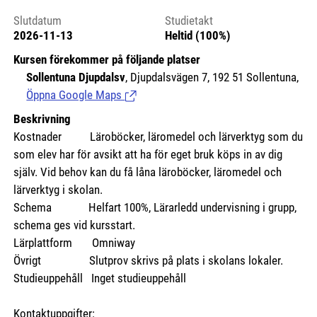
Slutdatum
Studietakt
2026-11-13
Heltid (100%)
Kursen förekommer på följande platser
Sollentuna Djupdalsv
, Djupdalsvägen 7, 192 51 Sollentuna,
Öppna Google Maps
(Länk till extern sida.)
Beskrivning
Kostnader
Läroböcker, läromedel och lärverktyg som du
som elev har för avsikt att ha för eget bruk köps in av dig
själv. Vid behov kan du få låna läroböcker, läromedel och
lärverktyg i skolan.
Schema Helfart 100%, Lärarledd undervisning i grupp,
schema ges vid kursstart.
Lärplattform Omniway
Övrigt Slutprov skrivs på plats i skolans lokaler.
Studieuppehåll Inget studieuppehåll
Kontaktuppgifter: