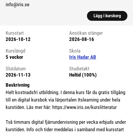
info@iris.se
Lägg i kurskorg
Kursstart
Ansökan stänger
2026-10-12
2026-08-16
Kursstart 6258904
Kurslängd
Skola
5 veckor
Iris Hadar AB
Slutdatum
Studietakt
2026-11-13
Heltid (100%)
Beskrivning
Helt kostnadsfri utbildning. I denna kurs får du gratis tillgång
till en digital kursbok via lärportalen Itslearning under hela
kurstiden. Läs mer här: https://www.iris.se/kurslitteratur
Två timmars digital fjärrundervisning per vecka erbjuds under
kurstiden. Info och tider meddelas i samband med kursstart