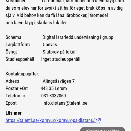
Kostnader Läroböcker, läromedel och lärverktyg som
du som elev har för avsikt att ha för eget bruk köps in av dig
själv. Vid behov kan du få låna läroböcker, läromedel
och lärverktyg i skolans lokaler
Schema Digital lärarledd undervisning i grupp
Lärplattform Canvas
Övrigt Slutprov på lokal
Studieuppehåll Inget studieuppehåll
Kontaktuppgifter:
Adress Alingsåsvägen 7
Postnr +Ort 443 35 Lerum
Telefon nr. 031-3332060
Epost info.distans@talenti.se
Läs mer
https://talenti.se/komvux/komvux-pa-distans/
(Länk till extern si