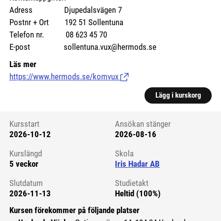
Adress Djupedalsvägen 7
Postnr + Ort 192 51 Sollentuna
Telefon nr. 08 623 45 70
E-post sollentuna.vux@hermods.se
Läs mer
https://www.hermods.se/komvux
(Länk till extern sida.)
Lägg i kurskorg
Kursstart
Ansökan stänger
2026-10-12
2026-08-16
Kursstart 6258694
Kurslängd
Skola
5 veckor
Iris Hadar AB
Slutdatum
Studietakt
2026-11-13
Heltid (100%)
Kursen förekommer på följande platser