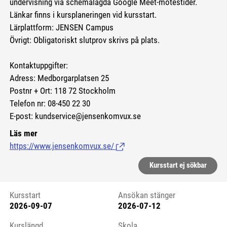
undervisning via schemalagda Google Meet-mötestider.
Länkar finns i kursplaneringen vid kursstart.
Lärplattform: JENSEN Campus
Övrigt: Obligatoriskt slutprov skrivs på plats.
Kontaktuppgifter:
Adress: Medborgarplatsen 25
Postnr + Ort: 118 72 Stockholm
Telefon nr: 08-450 22 30
E-post: kundservice@jensenkomvux.se
Läs mer
https://www.jensenkomvux.se/
(Länk till extern sida.)
Kursstart ej sökbar
Kursstart
Ansökan stänger
2026-09-07
2026-07-12
Kursstart 6173708
Kurslängd
Skola