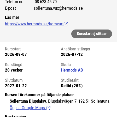
Telefon nr. 08 623 45 70
E-post sollentuna.vux@hermods.se
Läs mer
https://www.hermods.se/komvux
(Länk till extern sida.)
Kursstart ej sökbar
Kursstart
Ansökan stänger
2026-09-07
2026-07-12
Kursstart 6175598
Kurslängd
Skola
20 veckor
Hermods AB
Slutdatum
Studietakt
2027-01-22
Deltid (25%)
Kursen förekommer på följande platser
Sollentuna Djupdalsv
, Djupdalsvägen 7, 192 51 Sollentuna,
Öppna Google Maps
(Länk till extern sida.)
Beskrivning