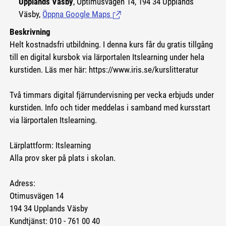
Upplands Väsby
, Optimusvägen 14, 194 34 Upplands
Väsby,
Öppna Google Maps
(Länk till extern sida.)
Beskrivning
Helt kostnadsfri utbildning. I denna kurs får du gratis tillgång
till en digital kursbok via lärportalen Itslearning under hela
kurstiden. Läs mer här: https://www.iris.se/kurslitteratur
Två timmars digital fjärrundervisning per vecka erbjuds under
kurstiden. Info och tider meddelas i samband med kursstart
via lärportalen Itslearning.
Lärplattform: Itslearning
Alla prov sker på plats i skolan.
Adress:
Otimusvägen 14
194 34 Upplands Väsby
Kundtjänst: 010 - 761 00 40