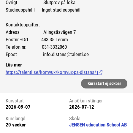
Övrigt Slutprov på lokal
Studieuppehåll Inget studieuppehåll
Kontaktuppgifter:
Adress Alingsåsvägen 7
Postnr +Ort 443 35 Lerum
Telefon nr. 031-3332060
Epost info.distans@talenti.se
Läs mer
https://talenti.se/komvux/komvux-pa-distans/
(Länk till extern si
Kursstart ej sökbar
Kursstart
Ansökan stänger
2026-09-07
2026-07-12
Kursstart 6102379
Kurslängd
Skola
20 veckor
JENSEN education School AB