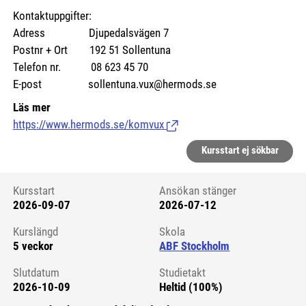
Kontaktuppgifter:
Adress Djupedalsvägen 7
Postnr + Ort 192 51 Sollentuna
Telefon nr. 08 623 45 70
E-post sollentuna.vux@hermods.se
Läs mer
https://www.hermods.se/komvux
(Länk till extern sida.)
Kursstart ej sökbar
Kursstart
Ansökan stänger
2026-09-07
2026-07-12
Kursstart 6218328
Kurslängd
Skola
5 veckor
ABF Stockholm
Slutdatum
Studietakt
2026-10-09
Heltid (100%)