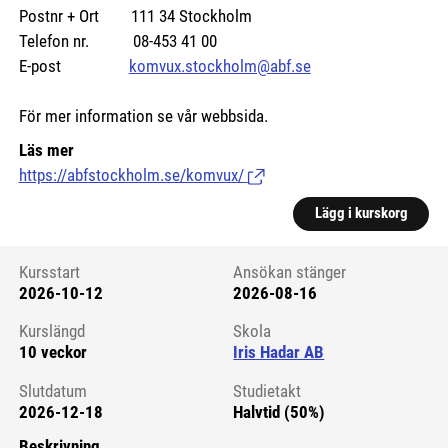
Postnr + Ort 111 34 Stockholm
Telefon nr. 08-453 41 00
E-post
komvux.stockholm@abf.se
För mer information se vår webbsida.
Läs mer
https://abfstockholm.se/komvux/
(Länk till extern sida.)
Lägg i kurskorg
Kursstart
Ansökan stänger
2026-10-12
2026-08-16
Kursstart 6258974
Kurslängd
Skola
10 veckor
Iris Hadar AB
Slutdatum
Studietakt
2026-12-18
Halvtid (50%)
Beskrivning