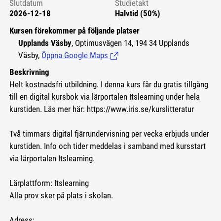
Slutdatum
Studietakt
2026-12-18
Halvtid (50%)
Kursen förekommer på följande platser
Upplands Väsby
, Optimusvägen 14, 194 34 Upplands
Väsby,
Öppna Google Maps
(Länk till extern sida.)
Beskrivning
Helt kostnadsfri utbildning. I denna kurs får du gratis tillgång
till en digital kursbok via lärportalen Itslearning under hela
kurstiden. Läs mer här: https://www.iris.se/kurslitteratur
Två timmars digital fjärrundervisning per vecka erbjuds under
kurstiden. Info och tider meddelas i samband med kursstart
via lärportalen Itslearning.
Lärplattform: Itslearning
Alla prov sker på plats i skolan.
Adress: