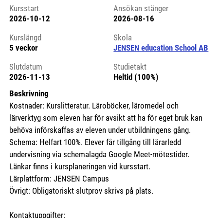
Kursstart
Ansökan stänger
2026-10-12
2026-08-16
Kursstart 6083411
Kurslängd
Skola
5 veckor
JENSEN education School AB
Slutdatum
Studietakt
2026-11-13
Heltid (100%)
Beskrivning
Kostnader: Kurslitteratur. Läroböcker, läromedel och
lärverktyg som eleven har för avsikt att ha för eget bruk kan
behöva införskaffas av eleven under utbildningens gång.
Schema: Helfart 100%. Elever får tillgång till lärarledd
undervisning via schemalagda Google Meet-mötestider.
Länkar finns i kursplaneringen vid kursstart.
Lärplattform: JENSEN Campus
Övrigt: Obligatoriskt slutprov skrivs på plats.
Kontaktuppgifter: