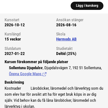
Lägg i kurskorg
Kursstart
Ansökan stänger
2026-10-12
2026-08-16
Kursstart 6177901
Kurslängd
Skola
15 veckor
Hermods AB
Slutdatum
Studietakt
2027-01-22
Deltid (25%)
Kursen förekommer på följande platser
Sollentuna Djupdalsv
, Djupdalsvägen 7, 192 51 Sollentuna,
Öppna Google Maps
(Länk till extern sida.)
Beskrivning
Kostnader
Läroböcker, läromedel och lärverktyg som du
som elev har för avsikt att ha för eget bruk köps in av dig
själv. Vid behov kan du få låna läroböcker, läromedel och
lärverktyg i skolan.