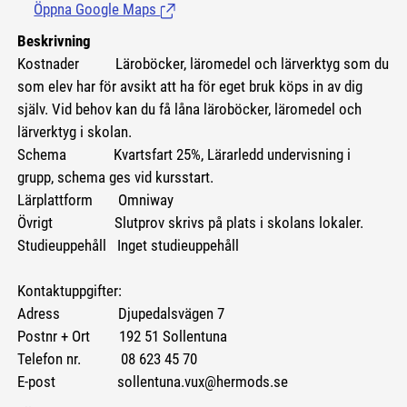
Öppna Google Maps
(Länk till extern sida.)
Beskrivning
Kostnader
Läroböcker, läromedel och lärverktyg som du
som elev har för avsikt att ha för eget bruk köps in av dig
själv. Vid behov kan du få låna läroböcker, läromedel och
lärverktyg i skolan.
Schema Kvartsfart 25%, Lärarledd undervisning i
grupp, schema ges vid kursstart.
Lärplattform Omniway
Övrigt Slutprov skrivs på plats i skolans lokaler.
Studieuppehåll Inget studieuppehåll
Kontaktuppgifter:
Adress Djupedalsvägen 7
Postnr + Ort 192 51 Sollentuna
Telefon nr. 08 623 45 70
E-post sollentuna.vux@hermods.se