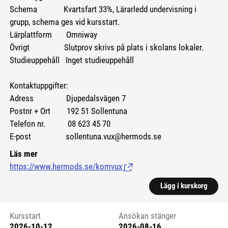
Schema Kvartsfart 33%, Lärarledd undervisning i
grupp, schema ges vid kursstart.
Lärplattform Omniway
Övrigt Slutprov skrivs på plats i skolans lokaler.
Studieuppehåll Inget studieuppehåll
Kontaktuppgifter:
Adress Djupedalsvägen 7
Postnr + Ort 192 51 Sollentuna
Telefon nr. 08 623 45 70
E-post sollentuna.vux@hermods.se
Läs mer
https://www.hermods.se/komvux
(Länk till extern sida.)
Lägg i kurskorg
Kursstart
Ansökan stänger
2026-10-12
2026-08-16