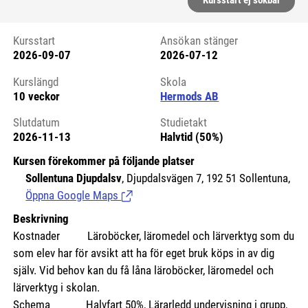
Kursstart ej sökbar
Kursstart
Ansökan stänger
2026-09-07
2026-07-12
Kursstart 6174821
Kurslängd
Skola
10 veckor
Hermods AB
Slutdatum
Studietakt
2026-11-13
Halvtid (50%)
Kursen förekommer på följande platser
Sollentuna Djupdalsv
, Djupdalsvägen 7, 192 51 Sollentuna,
Öppna Google Maps
(Länk till extern sida.)
Beskrivning
Kostnader
Läroböcker, läromedel och lärverktyg som du
som elev har för avsikt att ha för eget bruk köps in av dig
själv. Vid behov kan du få låna läroböcker, läromedel och
lärverktyg i skolan.
Schema Halvfart 50%, Lärarledd undervisning i grupp,