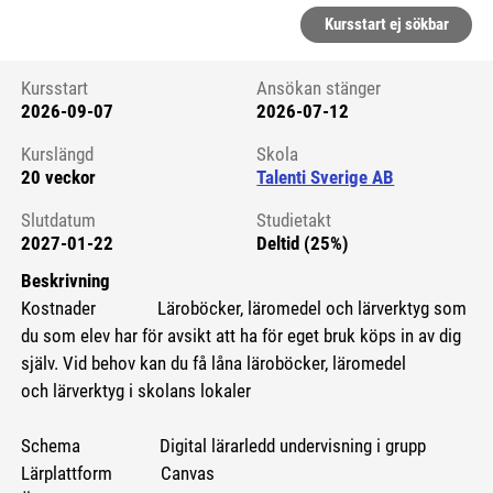
Kursstart ej sökbar
Kursstart
Ansökan stänger
2026-09-07
2026-07-12
Kursstart 6275451
Kurslängd
Skola
20 veckor
Talenti Sverige AB
Slutdatum
Studietakt
2027-01-22
Deltid (25%)
Beskrivning
Kostnader Läroböcker, läromedel och lärverktyg som
du som elev har för avsikt att ha för eget bruk köps in av dig
själv. Vid behov kan du få låna läroböcker, läromedel
och lärverktyg i skolans lokaler
Schema Digital lärarledd undervisning i grupp
Lärplattform Canvas