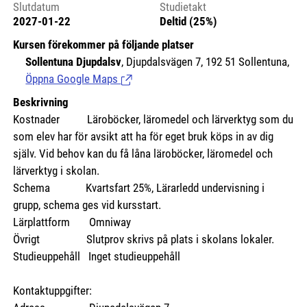
Slutdatum
Studietakt
2027-01-22
Deltid (25%)
Kursen förekommer på följande platser
Sollentuna Djupdalsv
, Djupdalsvägen 7, 192 51 Sollentuna,
Öppna Google Maps
(Länk till extern sida.)
Beskrivning
Kostnader
Läroböcker, läromedel och lärverktyg som du
som elev har för avsikt att ha för eget bruk köps in av dig
själv. Vid behov kan du få låna läroböcker, läromedel och
lärverktyg i skolan.
Schema Kvartsfart 25%, Lärarledd undervisning i
grupp, schema ges vid kursstart.
Lärplattform Omniway
Övrigt Slutprov skrivs på plats i skolans lokaler.
Studieuppehåll Inget studieuppehåll
Kontaktuppgifter: