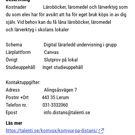
Kostnader Läroböcker, läromedel och lärverktyg som
du som elev har för avsikt att ha för eget bruk köps in av dig
själv. Vid behov kan du få låna läroböcker, läromedel
och lärverktyg i skolans lokaler
Schema Digital lärarledd undervisning i grupp
Lärplattform Canvas
Övrigt Slutprov på lokal
Studieuppehåll Inget studieuppehåll
Kontaktuppgifter:
Adress Alingsåsvägen 7
Postnr +Ort 443 35 Lerum
Telefon nr. 031-3332060
Epost info.distans@talenti.se
Läs mer
https://talenti.se/komvux/komvux-pa-distans/
(Länk till extern si