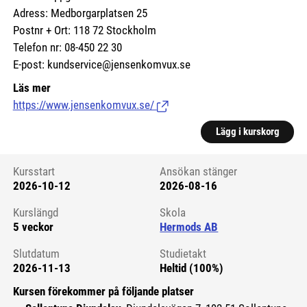
Adress: Medborgarplatsen 25
Postnr + Ort: 118 72 Stockholm
Telefon nr: 08-450 22 30
E-post: kundservice@jensenkomvux.se
Läs mer
https://www.jensenkomvux.se/
(Länk till extern sida.)
Lägg i kurskorg
Kursstart
Ansökan stänger
2026-10-12
2026-08-16
Kursstart 6176655
Kurslängd
Skola
5 veckor
Hermods AB
Slutdatum
Studietakt
2026-11-13
Heltid (100%)
Kursen förekommer på följande platser