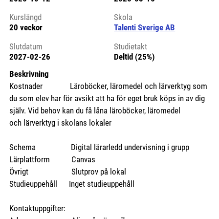
Kursstart 6275452
Kurslängd
Skola
20 veckor
Talenti Sverige AB
Slutdatum
Studietakt
2027-02-26
Deltid (25%)
Beskrivning
Kostnader Läroböcker, läromedel och lärverktyg som
du som elev har för avsikt att ha för eget bruk köps in av dig
själv. Vid behov kan du få låna läroböcker, läromedel
och lärverktyg i skolans lokaler
Schema Digital lärarledd undervisning i grupp
Lärplattform Canvas
Övrigt Slutprov på lokal
Studieuppehåll Inget studieuppehåll
Kontaktuppgifter: