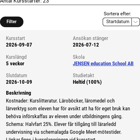
Antal Kursstarter:
23
Sortera efter:
Filter
Kursstart
Ansökan stänger
2026-09-07
2026-07-12
Kursstart 6101581
Kurslängd
Skola
5 veckor
JENSEN education School AB
Slutdatum
Studietakt
2026-10-09
Heltid (100%)
Beskrivning
Kostnader: Kurslitteratur. Läroböcker, läromedel och
lärverktyg som eleven har för avsikt att ha för eget bruk kan
behöva införskaffas av eleven under utbildningens gång.
Schema: Halvfart 25%. Elever får tillgång till lärarledd
undervisning via schemalagda Google Meet-mötestider.
Länkar finns i kursplaneringen vid kursstart.