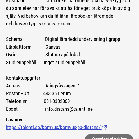
Kostnader Läroböcker, läromedel och lärverktyg som
du som elev har för avsikt att ha för eget bruk köps in av dig
själv. Vid behov kan du få låna läroböcker, läromedel
och lärverktyg i skolans lokaler
Schema Digital lärarledd undervisning i grupp
Lärplattform Canvas
Övrigt Slutprov på lokal
Studieuppehåll Inget studieuppehåll
Kontaktuppgifter:
Adress Alingsåsvägen 7
Postnr +Ort 443 35 Lerum
Telefon nr. 031-3332060
Epost info.distans@talenti.se
Läs mer
https://talenti.se/komvux/komvux-pa-distans/
(Länk till extern si