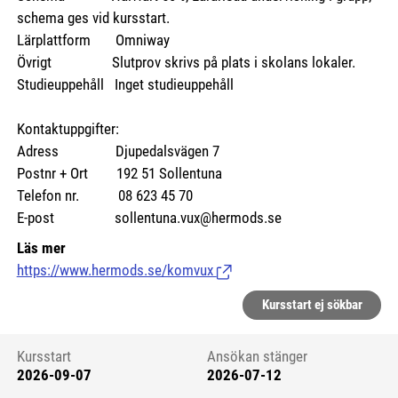
schema ges vid kursstart.
Lärplattform Omniway
Övrigt Slutprov skrivs på plats i skolans lokaler.
Studieuppehåll Inget studieuppehåll
Kontaktuppgifter:
Adress Djupedalsvägen 7
Postnr + Ort 192 51 Sollentuna
Telefon nr. 08 623 45 70
E-post sollentuna.vux@hermods.se
Läs mer
https://www.hermods.se/komvux
(Länk till extern sida.)
Kursstart ej sökbar
Kursstart
Ansökan stänger
2026-09-07
2026-07-12
Kursstart 6102232