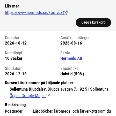
Läs mer
https://www.hermods.se/komvux
(Länk till extern sida.)
Lägg i kurskorg
Kursstart
Ansökan stänger
2026-10-12
2026-08-16
Kursstart 6177313
Kurslängd
Skola
10 veckor
Hermods AB
Slutdatum
Studietakt
2026-12-18
Halvtid (50%)
Kursen förekommer på följande platser
Sollentuna Djupdalsv
, Djupdalsvägen 7, 192 51 Sollentuna,
Öppna Google Maps
(Länk till extern sida.)
Beskrivning
Kostnader
Läroböcker, läromedel och lärverktyg som du