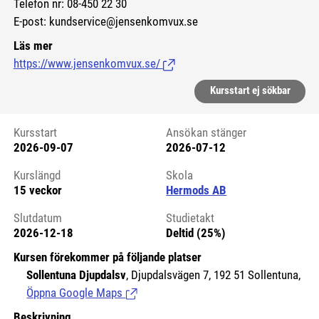
Telefon nr: 08-450 22 30
E-post: kundservice@jensenkomvux.se
Läs mer
https://www.jensenkomvux.se/
(Länk till extern sida.)
Kursstart ej sökbar
Kursstart
Ansökan stänger
2026-09-07
2026-07-12
Kursstart 6175409
Kurslängd
Skola
15 veckor
Hermods AB
Slutdatum
Studietakt
2026-12-18
Deltid (25%)
Kursen förekommer på följande platser
Sollentuna Djupdalsv
, Djupdalsvägen 7, 192 51 Sollentuna,
Öppna Google Maps
(Länk till extern sida.)
Beskrivning