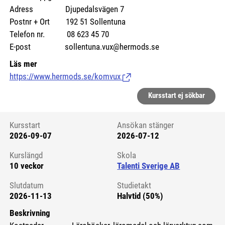
Adress Djupedalsvägen 7
Postnr + Ort 192 51 Sollentuna
Telefon nr. 08 623 45 70
E-post sollentuna.vux@hermods.se
Läs mer
https://www.hermods.se/komvux
(Länk till extern sida.)
Kursstart ej sökbar
Kursstart
Ansökan stänger
2026-09-07
2026-07-12
Kursstart 6275459
Kurslängd
Skola
10 veckor
Talenti Sverige AB
Slutdatum
Studietakt
2026-11-13
Halvtid (50%)
Beskrivning