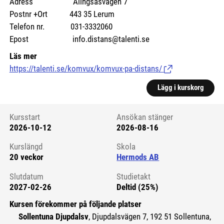
Adress Alingsåsvägen 7
Postnr +Ort 443 35 Lerum
Telefon nr. 031-3332060
Epost info.distans@talenti.se
Läs mer
https://talenti.se/komvux/komvux-pa-distans/
(Länk till extern si
Lägg i kurskorg
Kursstart
Ansökan stänger
2026-10-12
2026-08-16
Kursstart 6178489
Kurslängd
Skola
20 veckor
Hermods AB
Slutdatum
Studietakt
2027-02-26
Deltid (25%)
Kursen förekommer på följande platser
Sollentuna Djupdalsv
, Djupdalsvägen 7, 192 51 Sollentuna,