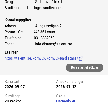
Övrigt Slutprov på lokal
Studieuppehåll Inget studieuppehåll
Kontaktuppgifter:
Adress Alingsåsvägen 7
Postnr +Ort 443 35 Lerum
Telefon nr. 031-3332060
Epost info.distans@talenti.se
Läs mer
https://talenti.se/komvux/komvux-pa-distans/
(Länk till extern si
Kursstart ej sökbar
Kursstart
Ansökan stänger
2026-09-07
2026-07-12
Kursstart 6175997
Kurslängd
Skola
20 veckor
Hermods AB