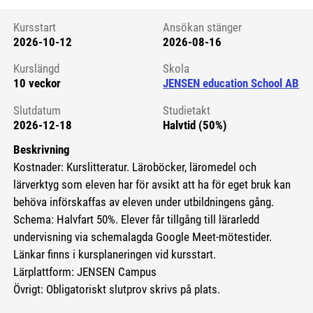
Kursstart
Ansökan stänger
2026-10-12
2026-08-16
Kursstart 6084118
Kurslängd
Skola
10 veckor
JENSEN education School AB
Slutdatum
Studietakt
2026-12-18
Halvtid (50%)
Beskrivning
Kostnader: Kurslitteratur. Läroböcker, läromedel och
lärverktyg som eleven har för avsikt att ha för eget bruk kan
behöva införskaffas av eleven under utbildningens gång.
Schema: Halvfart 50%. Elever får tillgång till lärarledd
undervisning via schemalagda Google Meet-mötestider.
Länkar finns i kursplaneringen vid kursstart.
Lärplattform: JENSEN Campus
Övrigt: Obligatoriskt slutprov skrivs på plats.