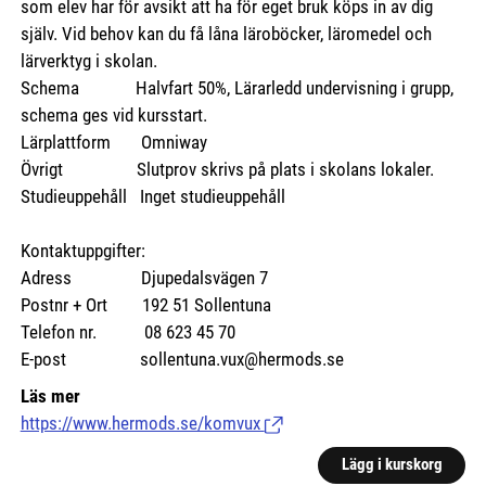
som elev har för avsikt att ha för eget bruk köps in av dig
själv. Vid behov kan du få låna läroböcker, läromedel och
lärverktyg i skolan.
Schema Halvfart 50%, Lärarledd undervisning i grupp,
schema ges vid kursstart.
Lärplattform Omniway
Övrigt Slutprov skrivs på plats i skolans lokaler.
Studieuppehåll Inget studieuppehåll
Kontaktuppgifter:
Adress Djupedalsvägen 7
Postnr + Ort 192 51 Sollentuna
Telefon nr. 08 623 45 70
E-post sollentuna.vux@hermods.se
Läs mer
https://www.hermods.se/komvux
(Länk till extern sida.)
Lägg i kurskorg