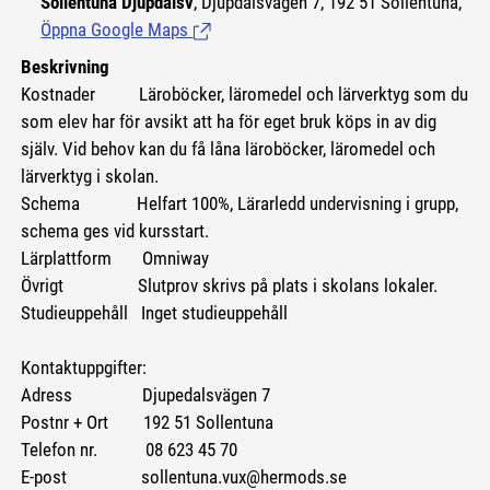
Sollentuna Djupdalsv
, Djupdalsvägen 7, 192 51 Sollentuna,
Öppna Google Maps
(Länk till extern sida.)
Beskrivning
Kostnader
Läroböcker, läromedel och lärverktyg som du
som elev har för avsikt att ha för eget bruk köps in av dig
själv. Vid behov kan du få låna läroböcker, läromedel och
lärverktyg i skolan.
Schema Helfart 100%, Lärarledd undervisning i grupp,
schema ges vid kursstart.
Lärplattform Omniway
Övrigt Slutprov skrivs på plats i skolans lokaler.
Studieuppehåll Inget studieuppehåll
Kontaktuppgifter:
Adress Djupedalsvägen 7
Postnr + Ort 192 51 Sollentuna
Telefon nr. 08 623 45 70
E-post sollentuna.vux@hermods.se