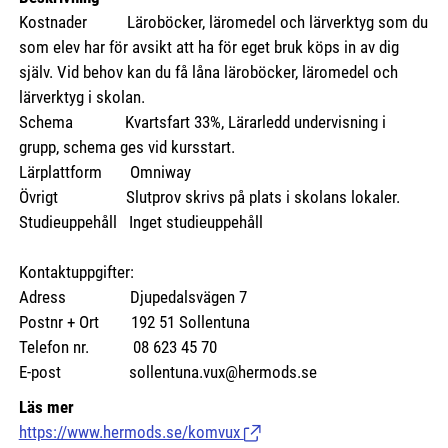
Kostnader
Läroböcker, läromedel och lärverktyg som du
som elev har för avsikt att ha för eget bruk köps in av dig
själv. Vid behov kan du få låna läroböcker, läromedel och
lärverktyg i skolan.
Schema Kvartsfart 33%, Lärarledd undervisning i
grupp, schema ges vid kursstart.
Lärplattform Omniway
Övrigt Slutprov skrivs på plats i skolans lokaler.
Studieuppehåll Inget studieuppehåll
Kontaktuppgifter:
Adress Djupedalsvägen 7
Postnr + Ort 192 51 Sollentuna
Telefon nr. 08 623 45 70
E-post sollentuna.vux@hermods.se
Läs mer
https://www.hermods.se/komvux
(Länk till extern sida.)