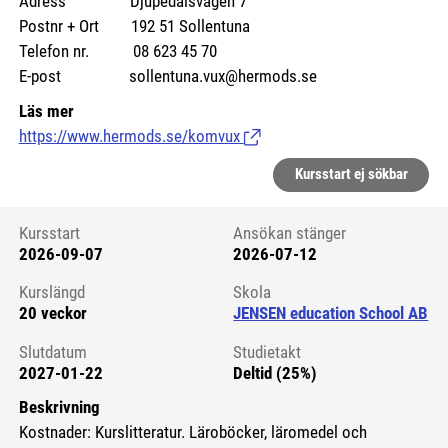
Adress Djupedalsvägen 7
Postnr + Ort 192 51 Sollentuna
Telefon nr. 08 623 45 70
E-post sollentuna.vux@hermods.se
Läs mer
https://www.hermods.se/komvux
(Länk till extern sida.)
Kursstart ej sökbar
Kursstart
Ansökan stänger
2026-09-07
2026-07-12
Kursstart 6102883
Kurslängd
Skola
20 veckor
JENSEN education School AB
Slutdatum
Studietakt
2027-01-22
Deltid (25%)
Beskrivning
Kostnader: Kurslitteratur. Läroböcker, läromedel och