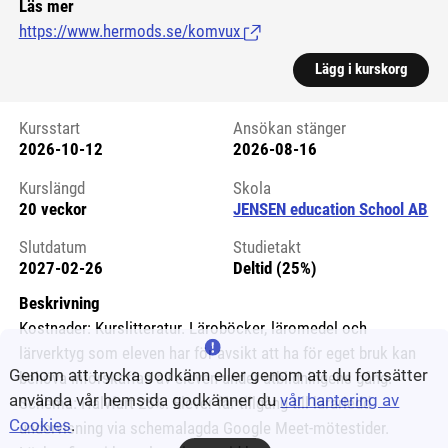
Läs mer
https://www.hermods.se/komvux
(Länk till extern sida.)
Lägg i kurskorg
Kursstart
Ansökan stänger
2026-10-12
2026-08-16
Kursstart 6084769
Kurslängd
Skola
20 veckor
JENSEN education School AB
Slutdatum
Studietakt
2027-02-26
Deltid (25%)
Beskrivning
Kostnader: Kurslitteratur. Läroböcker, läromedel och
lärverktyg som eleven har för avsikt att ha för eget bruk kan
Genom att trycka godkänn eller genom att du fortsätter
behöva införskaffas av eleven under utbildningens gång.
använda vår hemsida godkänner du
vår hantering av
Schema: Halvfart 25%. Elever får tillgång till lärarledd
Cookies
.
undervisning via schemalagda Google Meet-mötestider.