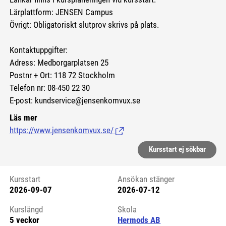
Lärplattform: JENSEN Campus
Övrigt: Obligatoriskt slutprov skrivs på plats.
Kontaktuppgifter:
Adress: Medborgarplatsen 25
Postnr + Ort: 118 72 Stockholm
Telefon nr: 08-450 22 30
E-post: kundservice@jensenkomvux.se
Läs mer
https://www.jensenkomvux.se/
(Länk till extern sida.)
Kursstart ej sökbar
Kursstart
Ansökan stänger
2026-09-07
2026-07-12
Kursstart 6174163
Kurslängd
Skola
5 veckor
Hermods AB