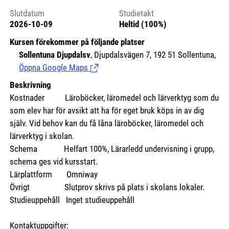
Slutdatum
Studietakt
2026-10-09
Heltid (100%)
Kursen förekommer på följande platser
Sollentuna Djupdalsv
, Djupdalsvägen 7, 192 51 Sollentuna,
Öppna Google Maps
(Länk till extern sida.)
Beskrivning
Kostnader
Läroböcker, läromedel och lärverktyg som du
som elev har för avsikt att ha för eget bruk köps in av dig
själv. Vid behov kan du få låna läroböcker, läromedel och
lärverktyg i skolan.
Schema Helfart 100%, Lärarledd undervisning i grupp,
schema ges vid kursstart.
Lärplattform Omniway
Övrigt Slutprov skrivs på plats i skolans lokaler.
Studieuppehåll Inget studieuppehåll
Kontaktuppgifter: