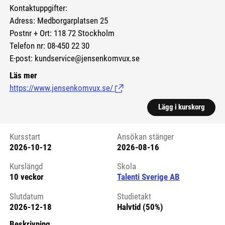
Kontaktuppgifter:
Adress: Medborgarplatsen 25
Postnr + Ort: 118 72 Stockholm
Telefon nr: 08-450 22 30
E-post: kundservice@jensenkomvux.se
Läs mer
https://www.jensenkomvux.se/
(Länk till extern sida.)
Lägg i kurskorg
Kursstart
Ansökan stänger
2026-10-12
2026-08-16
Kursstart 6275460
Kurslängd
Skola
10 veckor
Talenti Sverige AB
Slutdatum
Studietakt
2026-12-18
Halvtid (50%)
Beskrivning