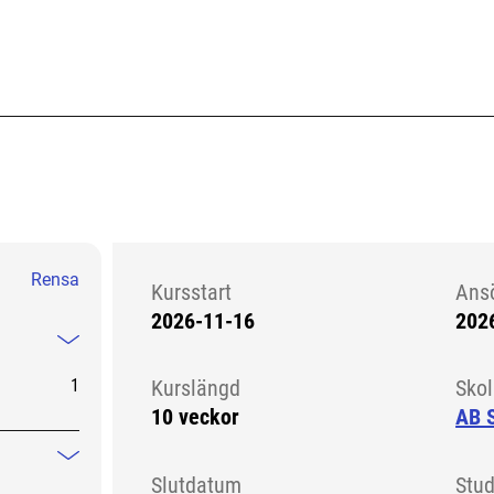
Rensa
Kursstart
Ans
2026-11-16
202
Kursstart 6256103
Mindre information
1
Kurslängd
Sko
10 veckor
AB S
Mindre information
Slutdatum
Stud