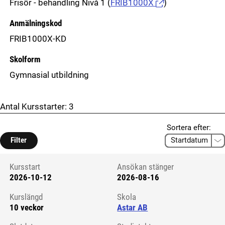
Frisör - behandling Nivå 1
(
FRIB1000X
)
Anmälningskod
FRIB1000X-KD
Skolform
Gymnasial utbildning
Antal Kursstarter:
3
Sortera efter:
Filter
Kursstart
Ansökan stänger
2026-10-12
2026-08-16
Kursstart 6224530
Kurslängd
Skola
10 veckor
Astar AB