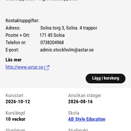
Kontaktuppgifter:
Adress: Solna torg 3, Solna. 4 trappor
Postnr + Ort: 171 45 Solna
Telefon nr: 0738204968
E-post: admin.stockholm@astar.se
Läs mer
http://www.astar.se
(Länk till extern sida.)
Lägg i kurskorg
Kursstart
Ansökan stänger
2026-10-12
2026-08-16
Kursstart 6256007
Kurslängd
Skola
10 veckor
AB Style Education
Slutdatum
Studietakt