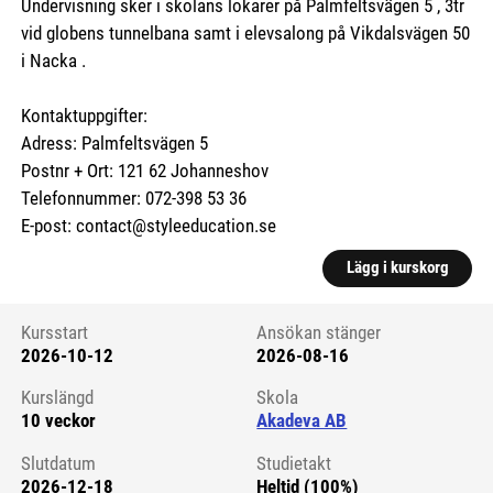
Undervisning sker i skolans lokarer på Palmfeltsvägen 5 , 3tr
vid globens tunnelbana samt i elevsalong på Vikdalsvägen 50
i Nacka .
Kontaktuppgifter:
Adress: Palmfeltsvägen 5
Postnr + Ort: 121 62 Johanneshov
Telefonnummer: 072-398 53 36
E-post: contact@styleeducation.se
Lägg i kurskorg
Kursstart
Ansökan stänger
2026-10-12
2026-08-16
Kursstart 6255790
Kurslängd
Skola
10 veckor
Akadeva AB
Slutdatum
Studietakt
2026-12-18
Heltid (100%)