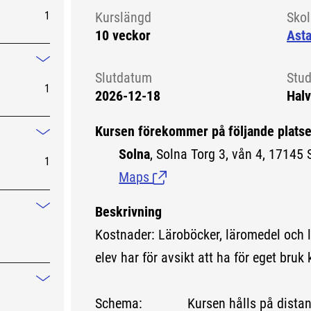
1
Kurslängd
Sko
10 veckor
Ast
Mindre information
Slutdatum
Stud
1
2026-12-18
Halv
Kursen förekommer på följande platse
Mindre information
Solna
, Solna Torg 3, vån 4, 17145 
1
Maps
(Länk till extern sida.)
Beskrivning
Mindre information
Kostnader: Läroböcker, läromedel och 
elev har för avsikt att ha för eget bruk 
Mindre information
Schema: Kursen hålls på distans 