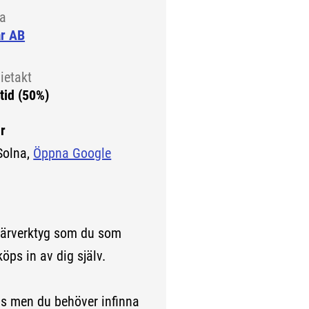
la
ar AB
ietakt
tid (50%)
r
Solna,
Öppna Google
lärverktyg som du som
köps in av dig själv.
men du behöver infinna