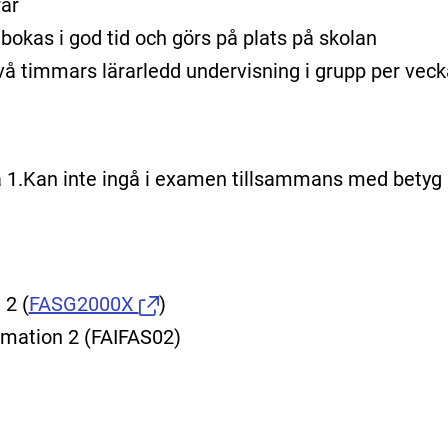
rar
bokas i god tid och görs på plats på skolan
l två timmars lärarledd undervisning i grupp per veck
 1.Kan inte ingå i examen tillsammans med betyg 
å 2
(
FASG2000X
)
omation 2 (FAIFAS02)