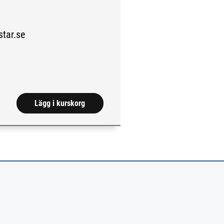
ar.se
da.)
Lägg i kurskorg