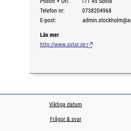
Postnr + Ort: 171 45 Solna
Telefon nr: 0738204968
E-post: admin.stockholm@ast
Läs mer
http://www.astar.se
(Länk till extern si
Viktiga datum
Frågor & svar