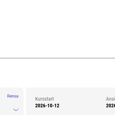
Rensa
Kursstart
Ans
2026-10-12
202
Kursstart 6223718
Mindre information