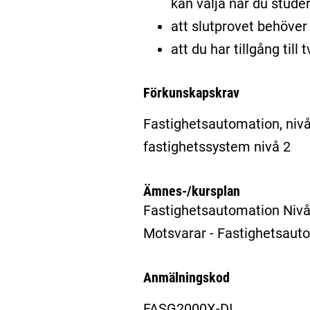
kan välja när du stude
att slutprovet behöver 
att du har tillgång til
Förkunskapskrav
Fastighetsautomation, nivå
fastighetssystem nivå 2
Ämnes-/kursplan
Fastighetsautomation Niv
Motsvarar - Fastighetsaut
Anmälningskod
FASG2000X-DI