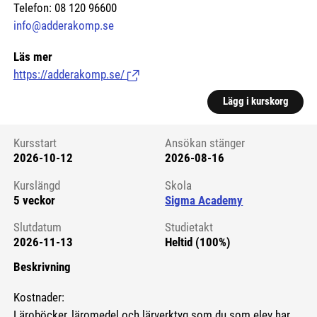
Telefon: 08 120 96600
info@adderakomp.se
Läs mer
https://adderakomp.se/
(Länk till extern sida.)
Lägg i kurskorg
Kursstart
Ansökan stänger
2026-10-12
2026-08-16
Kursstart 6134599
Kurslängd
Skola
5 veckor
Sigma Academy
Slutdatum
Studietakt
2026-11-13
Heltid (100%)
Beskrivning
Kostnader:
Läroböcker, läromedel och lärverktyg som du som elev har