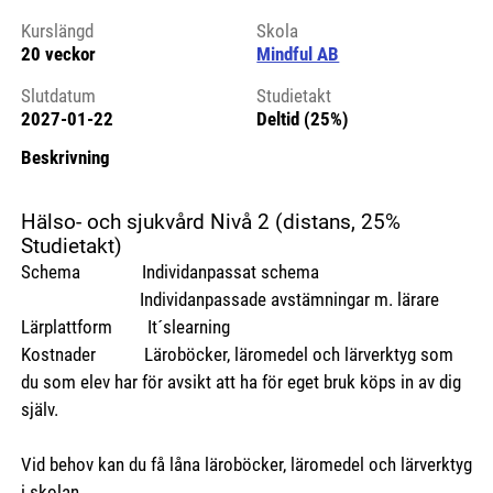
Kurslängd
Skola
20 veckor
Mindful AB
Slutdatum
Studietakt
2027-01-22
Deltid (25%)
Beskrivning
Hälso- och sjukvård Nivå 2 (distans, 25%
Studietakt)
Schema Individanpassat schema
Individanpassade avstämningar m. lärare
Lärplattform It´slearning
Kostnader Läroböcker, läromedel och lärverktyg som
du som elev har för avsikt att ha för eget bruk köps in av dig
själv.
Vid behov kan du få låna läroböcker, läromedel och lärverktyg
i skolan.