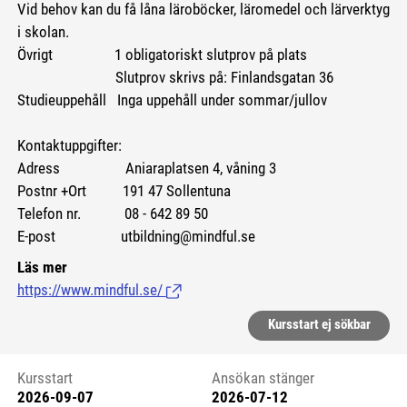
Vid behov kan du få låna läroböcker, läromedel och lärverktyg
i skolan.
Övrigt 1 obligatoriskt slutprov på plats
Slutprov skrivs på: Finlandsgatan 36
Studieuppehåll Inga uppehåll under sommar/jullov
Kontaktuppgifter:
Adress Aniaraplatsen 4, våning 3
Postnr +Ort 191 47 Sollentuna
Telefon nr. 08 - 642 89 50
E-post utbildning@mindful.se
Läs mer
https://www.mindful.se/
(Länk till extern sida.)
Kursstart ej sökbar
Kursstart
Ansökan stänger
2026-09-07
2026-07-12
Kursstart 6220111