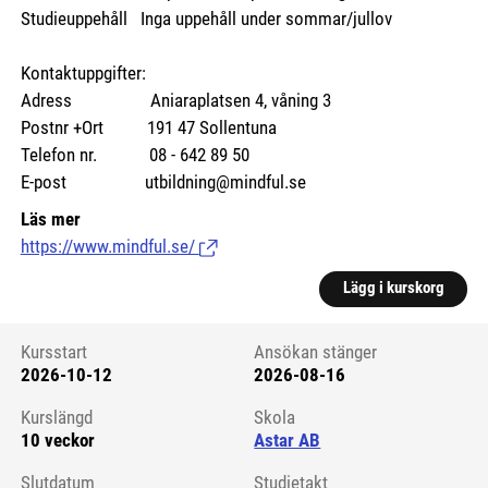
Studieuppehåll Inga uppehåll under sommar/jullov
Kontaktuppgifter:
Adress Aniaraplatsen 4, våning 3
Postnr +Ort 191 47 Sollentuna
Telefon nr. 08 - 642 89 50
E-post utbildning@mindful.se
Läs mer
https://www.mindful.se/
(Länk till extern sida.)
Lägg i kurskorg
Kursstart
Ansökan stänger
2026-10-12
2026-08-16
Kursstart 6224103
Kurslängd
Skola
10 veckor
Astar AB
Slutdatum
Studietakt