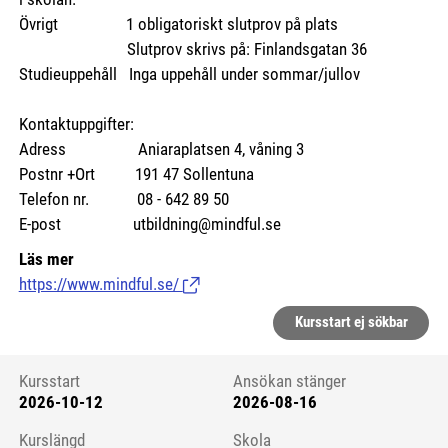
Övrigt 1 obligatoriskt slutprov på plats
Slutprov skrivs på: Finlandsgatan 36
Studieuppehåll Inga uppehåll under sommar/jullov
Kontaktuppgifter:
Adress Aniaraplatsen 4, våning 3
Postnr +Ort 191 47 Sollentuna
Telefon nr. 08 - 642 89 50
E-post utbildning@mindful.se
Läs mer
https://www.mindful.se/
(Länk till extern sida.)
Kursstart ej sökbar
Kursstart
Ansökan stänger
2026-10-12
2026-08-16
Kursstart 6254343
Kurslängd
Skola