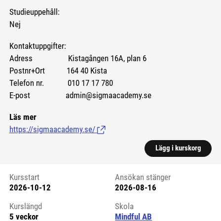
Studieuppehåll:
Nej
Kontaktuppgifter:
Adress Kistagången 16A, plan 6
Postnr+Ort 164 40 Kista
Telefon nr. 010 17 17 780
E-post admin@sigmaacademy.se
Läs mer
https://sigmaacademy.se/
(Länk till extern sida.)
Lägg i kurskorg
Kursstart
Ansökan stänger
2026-10-12
2026-08-16
Kursstart 6220041
Kurslängd
Skola
5 veckor
Mindful AB