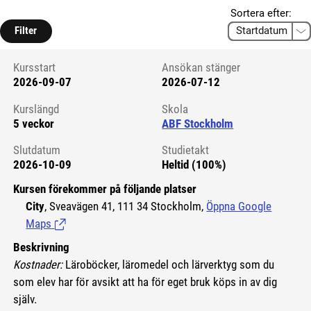
Sortera efter:
Filter
Kursstart
Ansökan stänger
2026-09-07
2026-07-12
Kursstart 6218293
Kurslängd
Skola
5 veckor
ABF Stockholm
Slutdatum
Studietakt
2026-10-09
Heltid (100%)
Kursen förekommer på följande platser
City
, Sveavägen 41, 111 34 Stockholm,
Öppna Google
Maps
(Länk till extern sida.)
Beskrivning
Kostnader:
Läroböcker, läromedel och lärverktyg som du
som elev har för avsikt att ha för eget bruk köps in av dig
själv.