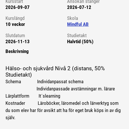
Kursstart
Ansökan stänger
2026-09-07
2026-07-12
Kursstart 6220069
Kurslängd
Skola
10 veckor
Mindful AB
Slutdatum
Studietakt
2026-11-13
Halvtid (50%)
Beskrivning
Hälso- och sjukvård Nivå 2 (distans, 50%
Studietakt)
Schema Individanpassat schema
Individanpassade avstämningar m. lärare
Lärplattform It´slearning
Kostnader Läroböcker, läromedel och lärverktyg som
du som elev har för avsikt att ha för eget bruk köps in av dig
själv.