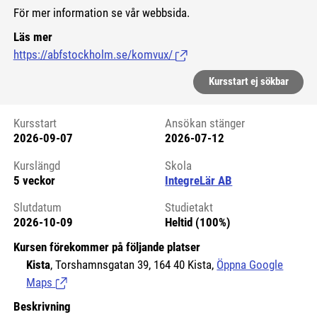
För mer information se vår webbsida.
Läs mer
https://abfstockholm.se/komvux/
(Länk till extern sida.)
Kursstart ej sökbar
Kursstart
Ansökan stänger
2026-09-07
2026-07-12
Kursstart 6254336
Kurslängd
Skola
5 veckor
IntegreLär AB
Slutdatum
Studietakt
2026-10-09
Heltid (100%)
Kursen förekommer på följande platser
Kista
, Torshamnsgatan 39, 164 40 Kista,
Öppna Google
Maps
(Länk till extern sida.)
Beskrivning