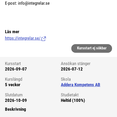
E-post: info@integrelar.se
Läs mer
https://integrelar.se/
(Länk till extern sida.)
Kursstart ej sökbar
Kursstart
Ansökan stänger
2026-09-07
2026-07-12
Kursstart 6143046
Kurslängd
Skola
5 veckor
Addera Kompetens AB
Slutdatum
Studietakt
2026-10-09
Heltid (100%)
Beskrivning