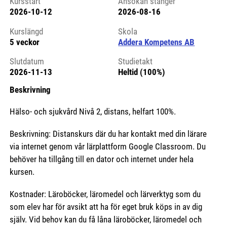
Kursstart
Ansökan stänger
2026-10-12
2026-08-16
Kursstart 6143053
Kurslängd
Skola
5 veckor
Addera Kompetens AB
Slutdatum
Studietakt
2026-11-13
Heltid (100%)
Beskrivning
Hälso- och sjukvård Nivå 2, distans, helfart 100%.
Beskrivning: Distanskurs där du har kontakt med din lärare
via internet genom vår lärplattform Google Classroom. Du
behöver ha tillgång till en dator och internet under hela
kursen.
Kostnader: Läroböcker, läromedel och lärverktyg som du
som elev har för avsikt att ha för eget bruk köps in av dig
själv. Vid behov kan du få låna läroböcker, läromedel och