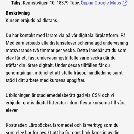
Täby
, Kemistvägen 10, 18379 Täby,
Öppna Google Maps
(Länk 
Beskrivning
Kursen erbjuds på distans.
Du har kontakt med lärare via på vår digitala lärplattform. På
Medlearn erbjuds alla distanselever schemalagd undervisning
motsvarande två timmar per vecka. Detta innebär att du som
elev får ett fast undervisningstillfälle varje vecka där du
träffar din lärare digitalt. Under dessa tillfällen får du
genomgångar, möjlighet att ställa frågor, handledning samt
stöd i ditt arbete med kursens uppgifter.
Utbildningen är studiemedelsberättigad via CSN och vi
erbjuder gratis digital litteratur i dom flesta kurserna till våra
elever.
Kostnader: Läroböcker, läromedel och lärverktyg som du
som elev har för avsikt att ha för eget bruk köps in av dig