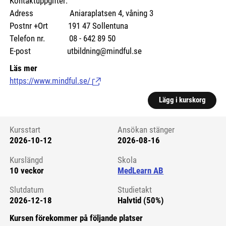
Kontaktuppgifter:
Adress Aniaraplatsen 4, våning 3
Postnr +Ort 191 47 Sollentuna
Telefon nr. 08 - 642 89 50
E-post utbildning@mindful.se
Läs mer
https://www.mindful.se/
(Länk till extern sida.)
Lägg i kurskorg
Kursstart
Ansökan stänger
2026-10-12
2026-08-16
Kursstart 6117533
Kurslängd
Skola
10 veckor
MedLearn AB
Slutdatum
Studietakt
2026-12-18
Halvtid (50%)
Kursen förekommer på följande platser