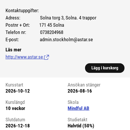
Kontaktuppgifter:
Adress: Solna torg 3, Solna. 4 trappor
Postnr + Ort: 171 45 Solna
Telefon nr: 0738204968
E-post: admin.stockholm@astar.se
Läs mer
http://www.astar.se
(Länk till extern sida.)
Lägg i kurskorg
Kursstart
Ansökan stänger
2026-10-12
2026-08-16
Kursstart 6220076
Kurslängd
Skola
10 veckor
Mindful AB
Slutdatum
Studietakt
2026-12-18
Halvtid (50%)