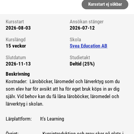
Kursstart ej sökbar
Kursstart
Ansökan stänger
2026-08-03
2026-07-12
Kursstart 6230383
Kurslängd
Skola
15 veckor
Svea Education AB
Slutdatum
Studietakt
2026-11-13
Deltid (25%)
Beskrivning
Kostnader: Läroböcker, läromedel och lärverktyg som du
som elev har för avsikt att ha för eget bruk köps in av dig
själv. Vid behov kan du få låna läroböcker, läromedel och
lärverktyg i skolan.
Lärplattform: It's Learning
Övrigt: Kursintroduktion och prov sker på plats i