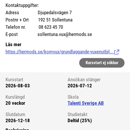
Kontaktuppgifter:
Adress Djupedalsvägen 7
Postnr + Ort 192 51 Sollentuna
Telefon nr. 08 623 45 70
E-post sollentuna.vux@hermods.se
Läs mer
https://hermods.se/komvux/grundlaggande-vuxenutbil...
(Länk til
Kursstart ej sökbar
Kursstart
Ansökan stänger
2026-08-03
2026-07-12
Kursstart 6275508
Kurslängd
Skola
20 veckor
Talenti Sverige AB
Slutdatum
Studietakt
2026-12-18
Deltid (25%)