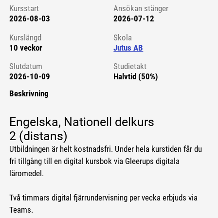
Kursstart
Ansökan stänger
2026-08-03
2026-07-12
Kursstart 6130615
Kurslängd
Skola
10 veckor
Jutus AB
Slutdatum
Studietakt
2026-10-09
Halvtid (50%)
Beskrivning
Engelska, Nationell delkurs
2 (distans)
Utbildningen är helt kostnadsfri. Under hela kurstiden får du
fri tillgång till en digital kursbok via Gleerups digitala
läromedel.
Två timmars digital fjärrundervisning per vecka erbjuds via
Teams.