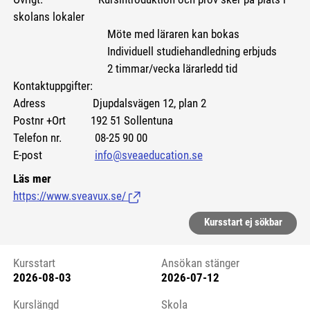
skolans lokaler
Möte med läraren kan bokas
Individuell studiehandledning erbjuds
2 timmar/vecka lärarledd tid
Kontaktuppgifter:
Adress Djupdalsvägen 12, plan 2
Postnr +Ort 192 51 Sollentuna
Telefon nr. 08-25 90 00
E-post
info@sveaeducation.se
Läs mer
https://www.sveavux.se/
(Länk till extern sida.)
Kursstart ej sökbar
Kursstart
Ansökan stänger
2026-08-03
2026-07-12
Kursstart 6180961
Kurslängd
Skola