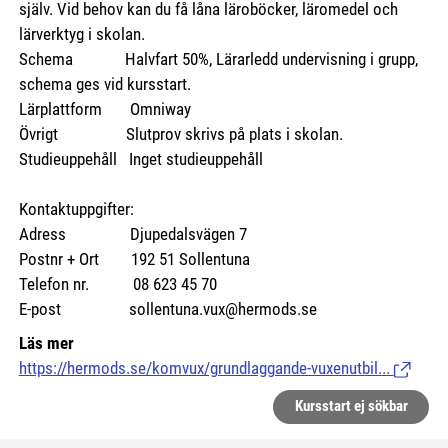
själv. Vid behov kan du få låna läroböcker, läromedel och
lärverktyg i skolan.
Schema Halvfart 50%, Lärarledd undervisning i grupp,
schema ges vid kursstart.
Lärplattform Omniway
Övrigt Slutprov skrivs på plats i skolan.
Studieuppehåll Inget studieuppehåll
Kontaktuppgifter:
Adress Djupedalsvägen 7
Postnr + Ort 192 51 Sollentuna
Telefon nr. 08 623 45 70
E-post sollentuna.vux@hermods.se
Läs mer
https://hermods.se/komvux/grundlaggande-vuxenutbil...
(Länk til
Kursstart ej sökbar