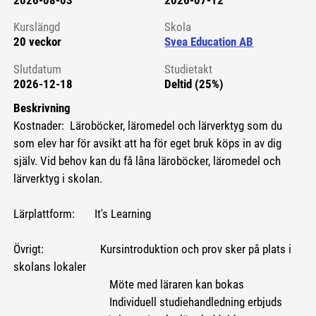
2026-08-03
2026-07-12
Kursstart 6230579
Kurslängd
Skola
20 veckor
Svea Education AB
Slutdatum
Studietakt
2026-12-18
Deltid (25%)
Beskrivning
Kostnader: Läroböcker, läromedel och lärverktyg som du
som elev har för avsikt att ha för eget bruk köps in av dig
själv. Vid behov kan du få låna läroböcker, läromedel och
lärverktyg i skolan.
Lärplattform: It's Learning
Övrigt: Kursintroduktion och prov sker på plats i
skolans lokaler
Möte med läraren kan bokas
Individuell studiehandledning erbjuds