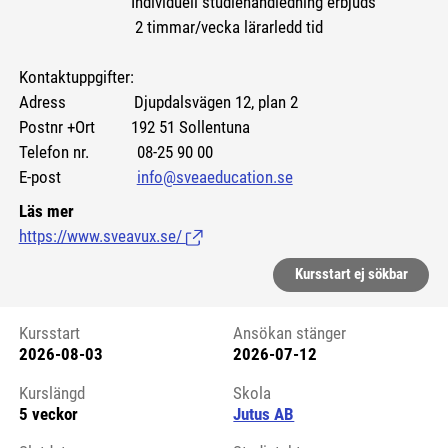
Individuell studiehandledning erbjuds
2 timmar/vecka lärarledd tid
Kontaktuppgifter:
Adress Djupdalsvägen 12, plan 2
Postnr +Ort 192 51 Sollentuna
Telefon nr. 08-25 90 00
E-post
info@sveaeducation.se
Läs mer
https://www.sveavux.se/
(Länk till extern sida.)
Kursstart ej sökbar
Kursstart
Ansökan stänger
2026-08-03
2026-07-12
Kursstart 6130608
Kurslängd
Skola
5 veckor
Jutus AB