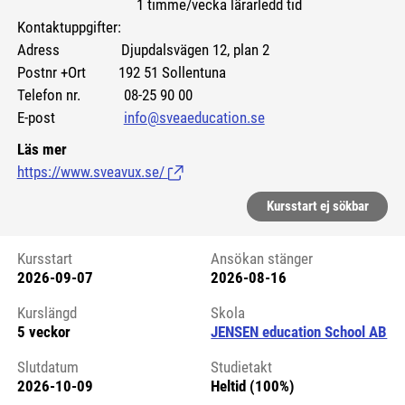
1 timme/vecka lärarledd tid
Kontaktuppgifter:
Adress Djupdalsvägen 12, plan 2
Postnr +Ort 192 51 Sollentuna
Telefon nr. 08-25 90 00
E-post
info@sveaeducation.se
Läs mer
https://www.sveavux.se/
(Länk till extern sida.)
Kursstart ej sökbar
Kursstart
Ansökan stänger
2026-09-07
2026-08-16
Kursstart 6102911
Kurslängd
Skola
5 veckor
JENSEN education School AB
Slutdatum
Studietakt
2026-10-09
Heltid (100%)