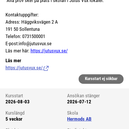
Alla prov sker på plats i skolan i Jutus Vux lokaler.
Kontaktuppgifter:
Adress: Häggviksvägen 2 A
191 50 Sollentuna
Telefon: 0731500001
E-post:info@jutusvux.se
Läs mer här:
https://jutusvux.se/
Läs mer
https://jutusvux.se/
(Länk till extern sida.)
Kursstart ej sökbar
Kursstart
Ansökan stänger
2026-08-03
2026-07-12
Kursstart 6180821
Kurslängd
Skola
5 veckor
Hermods AB