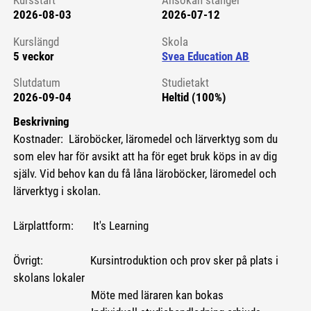
Kursstart
Ansökan stänger
2026-08-03
2026-07-12
Kursstart 6227534
Kurslängd
Skola
5 veckor
Svea Education AB
Slutdatum
Studietakt
2026-09-04
Heltid (100%)
Beskrivning
Kostnader: Läroböcker, läromedel och lärverktyg som du
som elev har för avsikt att ha för eget bruk köps in av dig
själv. Vid behov kan du få låna läroböcker, läromedel och
lärverktyg i skolan.
Lärplattform: It's Learning
Övrigt: Kursintroduktion och prov sker på plats i
skolans lokaler
Möte med läraren kan bokas