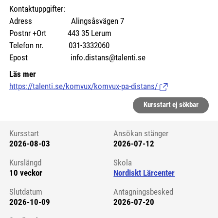
Kontaktuppgifter:
Adress Alingsåsvägen 7
Postnr +Ort 443 35 Lerum
Telefon nr. 031-3332060
Epost info.distans@talenti.se
Läs mer
https://talenti.se/komvux/komvux-pa-distans/
(Länk till extern si
Kursstart ej sökbar
Kursstart
Ansökan stänger
2026-08-03
2026-07-12
Kursstart 6247665
Kurslängd
Skola
10 veckor
Nordiskt Lärcenter
Slutdatum
Antagningsbesked
2026-10-09
2026-07-20