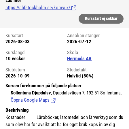
Läs mer
https://abfstockholm.se/komvux/
(Länk till extern sida.)
Kursstart ej sökbar
Kursstart
Ansökan stänger
2026-08-03
2026-07-12
Kursstart 6180856
Kurslängd
Skola
10 veckor
Hermods AB
Slutdatum
Studietakt
2026-10-09
Halvtid (50%)
Kursen förekommer på följande platser
Sollentuna Djupdalsv
, Djupdalsvägen 7, 192 51 Sollentuna,
Öppna Google Maps
(Länk till extern sida.)
Beskrivning
Kostnader Läroböcker, läromedel och lärverktyg som du
som elev har för avsikt att ha för eget bruk köps in av dig