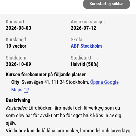
Kursstart ej sökbar
Kursstart
Ansökan stänger
2026-08-03
2026-07-12
Kursstart 6214683
Kurslängd
Skola
10 veckor
ABF Stockholm
Slutdatum
Studietakt
2026-10-09
Halvtid (50%)
Kursen förekommer på följande platser
City
, Sveavägen 41, 111 34 Stockholm,
Öppna Google
Maps
(Länk till extern sida.)
Beskrivning
Kostnader:
Läroböcker, läromedel och lärverktyg som du
som elev har för avsikt att ha för eget bruk köps in av dig
själv.
Vid behov kan du få låna läroböcker, läromedel och lärverktyg