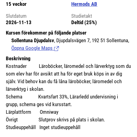
15 veckor
Hermods AB
Slutdatum
Studietakt
2026-11-13
Deltid (25%)
Kursen förekommer på följande platser
Sollentuna Djupdalsv
, Djupdalsvägen 7, 192 51 Sollentuna,
Öppna Google Maps
(Länk till extern sida.)
Beskrivning
Kostnader Läroböcker, läromedel och lärverktyg som du
som elev har för avsikt att ha för eget bruk köps in av dig
själv. Vid behov kan du få låna läroböcker, läromedel och
lärverktyg i skolan.
Schema Kvartsfart 33%, Lärarledd undervisning i
grupp, schema ges vid kursstart.
Lärplattform Omniway
Övrigt Slutprov skrivs på plats i skolan.
Studieuppehåll Inget studieuppehåll