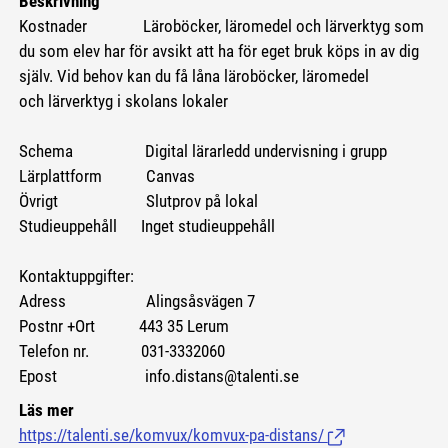
Beskrivning
Kostnader Läroböcker, läromedel och lärverktyg som
du som elev har för avsikt att ha för eget bruk köps in av dig
själv. Vid behov kan du få låna läroböcker, läromedel
och lärverktyg i skolans lokaler
Schema Digital lärarledd undervisning i grupp
Lärplattform Canvas
Övrigt Slutprov på lokal
Studieuppehåll Inget studieuppehåll
Kontaktuppgifter:
Adress Alingsåsvägen 7
Postnr +Ort 443 35 Lerum
Telefon nr. 031-3332060
Epost info.distans@talenti.se
Läs mer
https://talenti.se/komvux/komvux-pa-distans/
(Länk till extern si