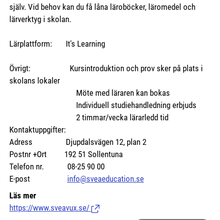
själv. Vid behov kan du få låna läroböcker, läromedel och
lärverktyg i skolan.
Lärplattform: It's Learning
Övrigt: Kursintroduktion och prov sker på plats i
skolans lokaler
Möte med läraren kan bokas
Individuell studiehandledning erbjuds
2 timmar/vecka lärarledd tid
Kontaktuppgifter:
Adress Djupdalsvägen 12, plan 2
Postnr +Ort 192 51 Sollentuna
Telefon nr. 08-25 90 00
E-post
info@sveaeducation.se
Läs mer
https://www.sveavux.se/
(Länk till extern sida.)