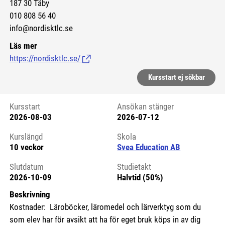
187 30 Täby
010 808 56 40
info@nordisktlc.se
Läs mer
https://nordisktlc.se/
(Länk till extern sida.)
Kursstart ej sökbar
Kursstart
Ansökan stänger
2026-08-03
2026-07-12
Kursstart 6227184
Kurslängd
Skola
10 veckor
Svea Education AB
Slutdatum
Studietakt
2026-10-09
Halvtid (50%)
Beskrivning
Kostnader: Läroböcker, läromedel och lärverktyg som du
som elev har för avsikt att ha för eget bruk köps in av dig