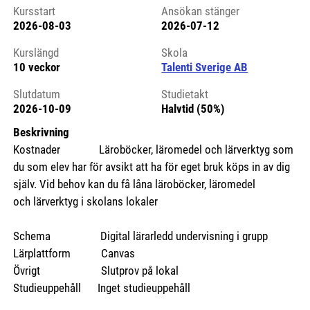
Kursstart
Ansökan stänger
2026-08-03
2026-07-12
Kursstart 6275507
Kurslängd
Skola
10 veckor
Talenti Sverige AB
Slutdatum
Studietakt
2026-10-09
Halvtid (50%)
Beskrivning
Kostnader Läroböcker, läromedel och lärverktyg som
du som elev har för avsikt att ha för eget bruk köps in av dig
själv. Vid behov kan du få låna läroböcker, läromedel
och lärverktyg i skolans lokaler
Schema Digital lärarledd undervisning i grupp
Lärplattform Canvas
Övrigt Slutprov på lokal
Studieuppehåll Inget studieuppehåll