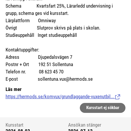
Schema Kvartsfart 25%, Lärarledd undervisning i
grupp, schema ges vid kursstart.
Lärplattform Omniway
Övrigt Slutprov skrivs på plats i skolan.
Studieuppehåll Inget studieuppehåll
Kontaktuppgifter:
Adress Djupedalsvägen 7
Postnr + Ort 192 51 Sollentuna
Telefon nr. 08 623 45 70
E-post sollentuna.vux@hermods.se
Läs mer
https://hermods.se/komvux/grundlaggande-vuxenutbil...
(Länk til
Kursstart ej sökbar
Kursstart
Ansökan stänger