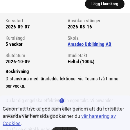
Lägg i kurskorg
Kursstart
Ansökan stänger
2026-09-07
2026-08-16
Kursstart 6154434
Kurslängd
Skola
5 veckor
Amadeo Utbildning AB
Slutdatum
Studietakt
2026-10-09
Heltid (100%)
Beskrivning
Distanskurs med lärarledda lektioner via Teams två timmar
per vecka.
Du lär dig engelska effektivt i din egen takt. Vi använder
moderna undervisningsmetoder som hjälper dig att bygga
Genom att trycka godkänn eller genom att du fortsätter
upp din engelska successivt.
använda vår hemsida godkänner du
vår hantering av
Cookies
.
Du får en digital kursbok av skolan.