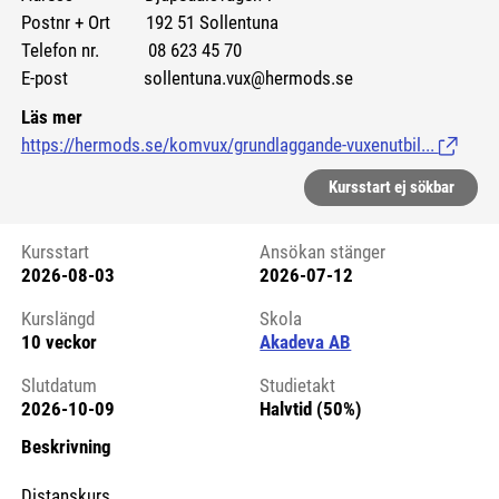
Postnr + Ort 192 51 Sollentuna
Telefon nr. 08 623 45 70
E-post sollentuna.vux@hermods.se
Läs mer
https://hermods.se/komvux/grundlaggande-vuxenutbil...
(Länk til
Kursstart ej sökbar
Kursstart
Ansökan stänger
2026-08-03
2026-07-12
Kursstart 6130742
Kurslängd
Skola
10 veckor
Akadeva AB
Slutdatum
Studietakt
2026-10-09
Halvtid (50%)
Beskrivning
Distanskurs