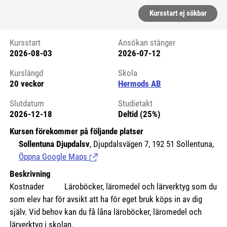
Kursstart ej sökbar
Kursstart
Ansökan stänger
2026-08-03
2026-07-12
Kursstart 6180996
Kurslängd
Skola
20 veckor
Hermods AB
Slutdatum
Studietakt
2026-12-18
Deltid (25%)
Kursen förekommer på följande platser
Sollentuna Djupdalsv
, Djupdalsvägen 7, 192 51 Sollentuna,
Öppna Google Maps
(Länk till extern sida.)
Beskrivning
Kostnader Läroböcker, läromedel och lärverktyg som du
som elev har för avsikt att ha för eget bruk köps in av dig
själv. Vid behov kan du få låna läroböcker, läromedel och
lärverktyg i skolan.