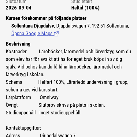
Slutdatum
Studietakt
2026-09-04
Heltid (100%)
Kursen förekommer på följande platser
Sollentuna Djupdalsv
, Djupdalsvägen 7, 192 51 Sollentuna,
Öppna Google Maps
(Länk till extern sida.)
Beskrivning
Kostnader Läroböcker, läromedel och lärverktyg som du
som elev har för avsikt att ha för eget bruk köps in av dig
själv. Vid behov kan du få låna läroböcker, läromedel och
lärverktyg i skolan.
Schema Helfart 100%, Lärarledd undervisning i grupp,
schema ges vid kursstart.
Lärplattform Omniway
Övrigt Slutprov skrivs på plats i skolan.
Studieuppehåll Inget studieuppehåll
Kontaktuppgifter:
Adress Djupedalsvägen 7