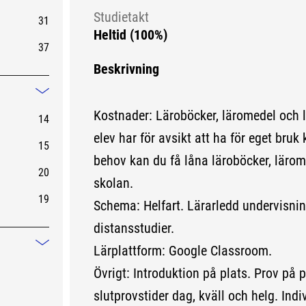
Mindre information
Studietakt
31
Heltid (100%)
37
Beskrivning
Mindre information
Kostnader: Läroböcker, läromedel och 
14
elev har för avsikt att ha för eget bruk 
15
behov kan du få låna läroböcker, lärom
20
skolan.
19
Schema: Helfart. Lärarledd undervisnin
distansstudier.
Lärplattform: Google Classroom.
Mindre information
Övrigt: Introduktion på plats. Prov på pl
slutprovstider dag, kväll och helg. Ind