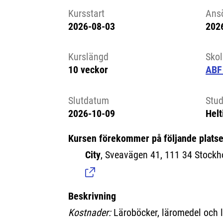
Kursstart
Ans
2026-08-03
202
Kursstart 6214690
Kurslängd
Sko
10 veckor
ABF
Slutdatum
Stud
2026-10-09
Helt
Kursen förekommer på följande platse
City
, Sveavägen 41, 111 34 Stockh
Beskrivning
Kostnader:
Läroböcker, läromedel och 