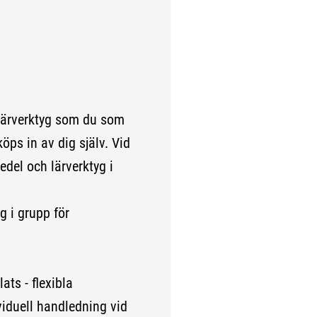
lärverktyg som du som
köps in av dig själv. Vid
edel och lärverktyg i
g i grupp för
ats - flexibla
ividuell handledning vid