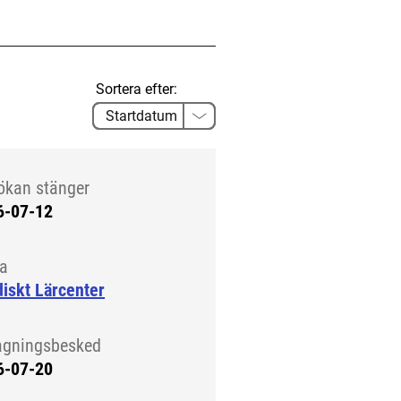
Sortera efter:
ökan stänger
6-07-12
la
iskt Lärcenter
agningsbesked
6-07-20