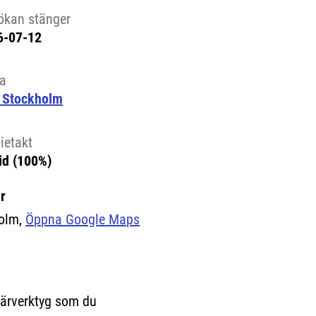
ökan stänger
6-07-12
la
 Stockholm
ietakt
id (100%)
r
olm,
Öppna Google Maps
(Länk till extern sida.)
lärverktyg som du