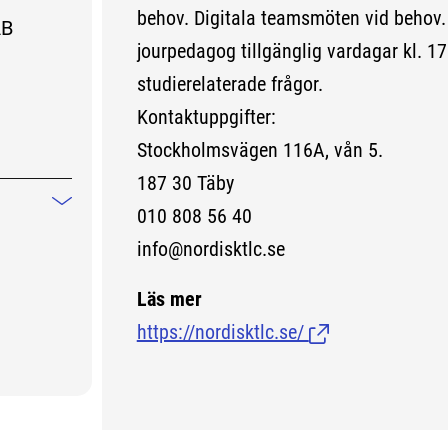
behov. Digitala teamsmöten vid behov. 
AB
jourpedagog tillgänglig vardagar kl. 17
studierelaterade frågor.
Kontaktuppgifter:
Stockholmsvägen 116A, vån 5.
187 30 Täby
010 808 56 40
Mindre information
info@nordisktlc.se
v
Läs mer
https://nordisktlc.se/
(Länk till extern s