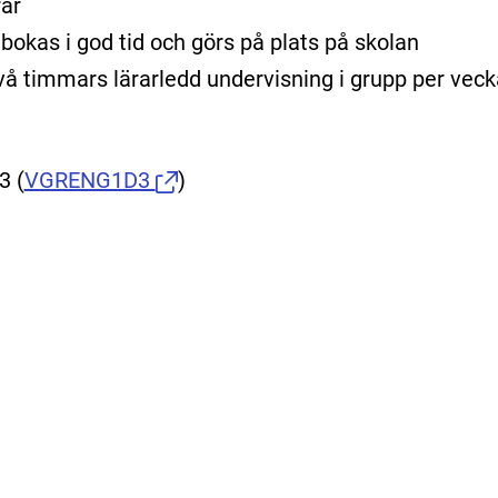
rar
bokas i god tid och görs på plats på skolan
l två timmars lärarledd undervisning i grupp per veck
 3
(
VGRENG1D3
)