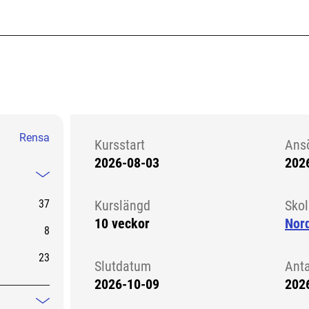
Rensa
Kursstart
Ans
2026-08-03
202
Kursstart 6247693
Mindre information
37
Kurslängd
Sko
10 veckor
Nord
8
23
Slutdatum
Ant
2026-10-09
202