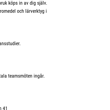
bruk köps in av dig själv.
romedel och lärverktyg i
ansstudier.
itala teamsmöten ingår.
 41