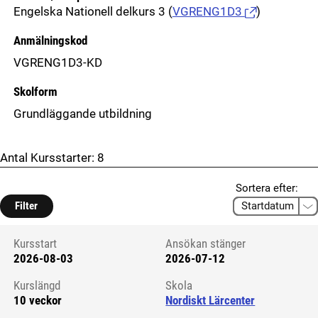
Engelska Nationell delkurs 3
(
VGRENG1D3
)
Anmälningskod
VGRENG1D3-KD
Skolform
Grundläggande utbildning
Antal Kursstarter:
8
Sortera efter:
Filter
Kursstart
Ansökan stänger
2026-08-03
2026-07-12
Kursstart 6246713
Kurslängd
Skola
10 veckor
Nordiskt Lärcenter