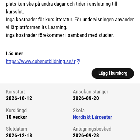
plats kan ske på andra dagar och tider i anslutning till
kursslut.
Inga kostnader för kurslitteratur. För undervisningen använder
vi lärplattformen Its Learning.
inga kostnader förekommer i samband med studier.
Läs mer
https://www.cubenutbildning.se/
(Länk till extern sida.)
Lägg i kurskorg
Kursstart
Ansökan stänger
2026-10-12
2026-09-20
Kursstart 6249177
Kurslängd
Skola
10 veckor
Nordiskt Lärcenter
Slutdatum
Antagningsbesked
2026-12-18
2026-09-28