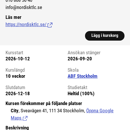
010 808 56 40
info@nordisktlc.se
Läs mer
https://nordisktlc.se/
(Länk till extern sida.)
Lägg i kurskorg
Kursstart
Ansökan stänger
2026-10-12
2026-09-20
Kursstart 6217138
Kurslängd
Skola
10 veckor
ABF Stockholm
Slutdatum
Studietakt
2026-12-18
Heltid (100%)
Kursen förekommer på följande platser
City
, Sveavägen 41, 111 34 Stockholm,
Öppna Google
Maps
(Länk till extern sida.)
Beskrivning