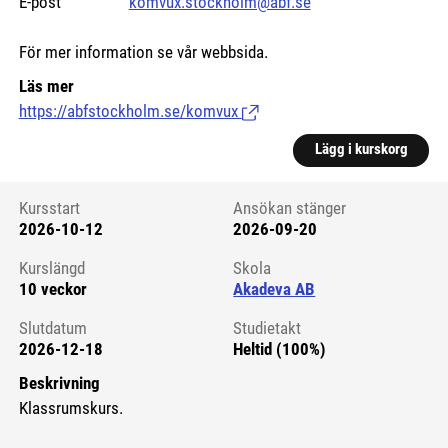
E-post
komvux.stockholm@abf.se
För mer information se vår webbsida.
Läs mer
https://abfstockholm.se/komvux
(Länk till extern sida.)
Lägg i kurskorg
Kursstart
Ansökan stänger
2026-10-12
2026-09-20
Kursstart 6131157
Kurslängd
Skola
10 veckor
Akadeva AB
Slutdatum
Studietakt
2026-12-18
Heltid (100%)
Beskrivning
Klassrumskurs.