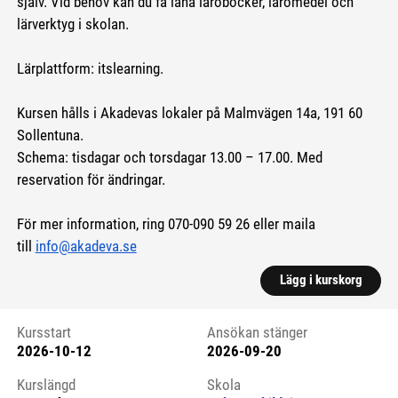
själv. Vid behov kan du få låna läroböcker, läromedel och
lärverktyg i skolan.
Lärplattform: itslearning.
Kursen hålls i Akadevas lokaler på Malmvägen 14a, 191 60
Sollentuna.
Schema: tisdagar och torsdagar 13.00 – 17.00. Med
reservation för ändringar.
För mer information, ring 070-090 59 26 eller maila
till
info@akadeva.se
Lägg i kurskorg
Kursstart
Ansökan stänger
2026-10-12
2026-09-20
Kursstart 6092579
Kurslängd
Skola