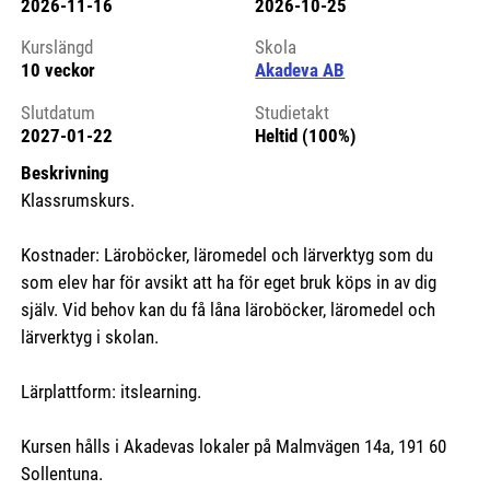
2026-11-16
2026-10-25
Kursstart 6131165
Kurslängd
Skola
10 veckor
Akadeva AB
Slutdatum
Studietakt
2027-01-22
Heltid (100%)
Beskrivning
Klassrumskurs.
Kostnader: Läroböcker, läromedel och lärverktyg som du
som elev har för avsikt att ha för eget bruk köps in av dig
själv. Vid behov kan du få låna läroböcker, läromedel och
lärverktyg i skolan.
Lärplattform: itslearning.
Kursen hålls i Akadevas lokaler på Malmvägen 14a, 191 60
Sollentuna.