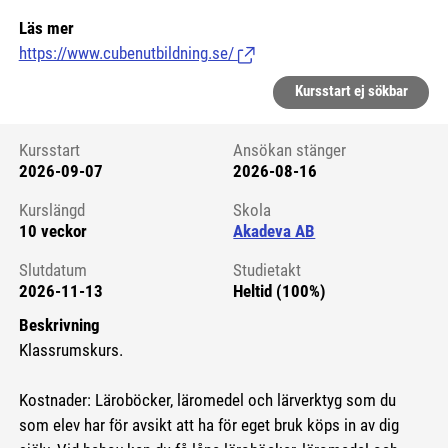
Läs mer
https://www.cubenutbildning.se/
(Länk till extern sida.)
Kursstart ej sökbar
Kursstart
Ansökan stänger
2026-09-07
2026-08-16
Kursstart 6131150
Kurslängd
Skola
10 veckor
Akadeva AB
Slutdatum
Studietakt
2026-11-13
Heltid (100%)
Beskrivning
Klassrumskurs.
Kostnader: Läroböcker, läromedel och lärverktyg som du
som elev har för avsikt att ha för eget bruk köps in av dig