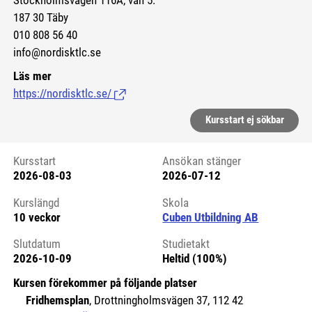
Stockholmsvägen 116A, vån 5.
187 30 Täby
010 808 56 40
info@nordisktlc.se
Läs mer
https://nordisktlc.se/
(Länk till extern sida.)
Kursstart ej sökbar
Kursstart
Ansökan stänger
2026-08-03
2026-07-12
Kursstart 6085611
Kurslängd
Skola
10 veckor
Cuben Utbildning AB
Slutdatum
Studietakt
2026-10-09
Heltid (100%)
Kursen förekommer på följande platser
Fridhemsplan
, Drottningholmsvägen 37, 112 42