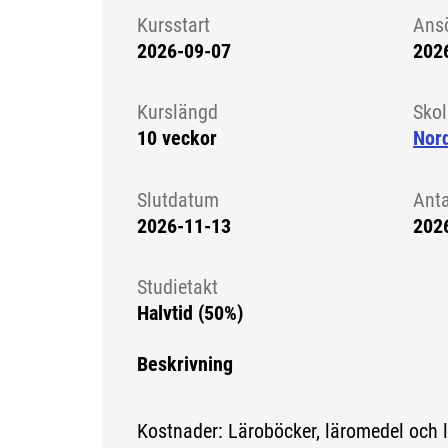
Kursstart
Ans
2026-09-07
202
Kursstart 6247903
Kurslängd
Sko
10 veckor
Nord
Slutdatum
Ant
2026-11-13
202
Studietakt
Halvtid (50%)
Beskrivning
Kostnader: Läroböcker, läromedel och 