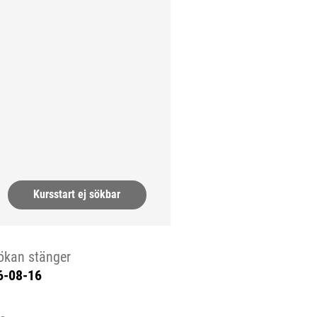
a.)
Kursstart ej sökbar
ökan stänger
6-08-16