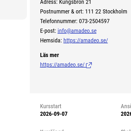
Adress: Kungsbron 21
Postnummer & ort: 111 22 Stockholm
Telefonnummer: 073-2504597
E-post:
info@amadeo.se
Hemsida:
https://amadeo.se/
Läs mer
https://amadeo.se/
(Länk till extern sid
Kursstart
Ans
2026-09-07
202
Kursstart 6145480