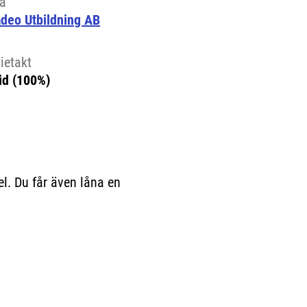
la
deo Utbildning AB
ietakt
id (100%)
el. Du får även låna en