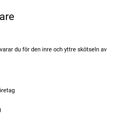
are
arar du för den inre och yttre skötseln av
öretag
g