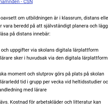
snämnden - CSN
 oavsett om utbildningen är i klassrum, distans elle
r vara beredd på att självständigt planera och läg
 läsa på distans innebär:
r och uppgifter via skolans digitala lärplattform
ärare sker i huvudsak via den digitala lärplattform
tiska moment och slutprov görs på plats på skolan
lärarledd tid i grupp per vecka vid heltidsstudier o
 handledning med lärare
vs. Kostnad för arbetskläder och litteratur kan