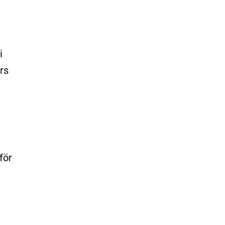
i
rs
för