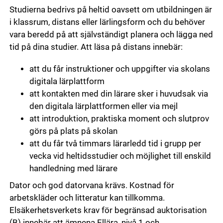
Studierna bedrivs på heltid oavsett om utbildningen är
i klassrum, distans eller lärlingsform och du behöver
vara beredd på att självständigt planera och lägga ned
tid på dina studier. Att läsa på distans innebär:
att du får instruktioner och uppgifter via skolans
digitala lärplattform
att kontakten med din lärare sker i huvudsak via
den digitala lärplattformen eller via mejl
att introduktion, praktiska moment och slutprov
görs på plats på skolan
att du får två timmars lärarledd tid i grupp per
vecka vid heltidsstudier och möjlighet till enskild
handledning med lärare
Dator och god datorvana krävs. Kostnad för
arbetskläder och litteratur kan tillkomma.
Elsäkerhetsverkets krav för begränsad auktorisation
(B) innebär att ämnena Ellära, nivå 1 och