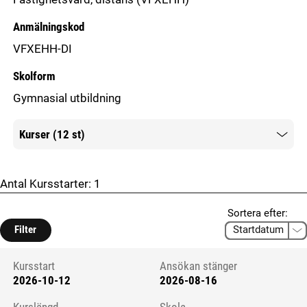
Anmälningskod
VFXEHH-DI
Skolform
Gymnasial utbildning
Kurser (12 st)
Mer information
Antal Kursstarter:
1
Sortera efter:
Filter
Kursstart
Ansökan stänger
2026-10-12
2026-08-16
Kursstart 6215594