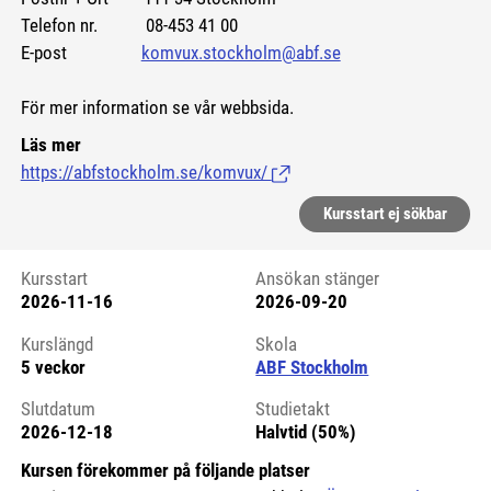
Telefon nr. 08-453 41 00
E-post
komvux.stockholm@abf.se
För mer information se vår webbsida.
Läs mer
https://abfstockholm.se/komvux/
(Länk till extern sida.)
Kursstart ej sökbar
Kursstart
Ansökan stänger
2026-11-16
2026-09-20
Kursstart 6219235
Kurslängd
Skola
5 veckor
ABF Stockholm
Slutdatum
Studietakt
2026-12-18
Halvtid (50%)
Kursen förekommer på följande platser