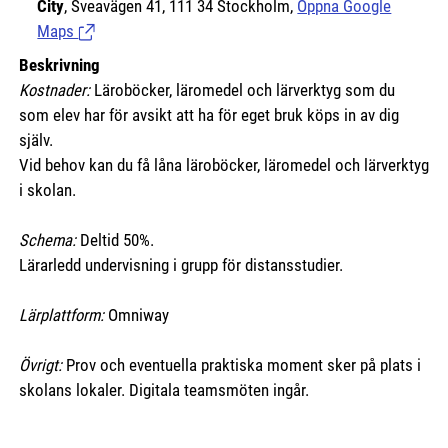
City
, Sveavägen 41, 111 34 Stockholm,
Öppna Google
Maps
(Länk till extern sida.)
Beskrivning
Kostnader:
Läroböcker, läromedel och lärverktyg som du
som elev har för avsikt att ha för eget bruk köps in av dig
själv.
Vid behov kan du få låna läroböcker, läromedel och lärverktyg
i skolan.
Schema:
Deltid 50%.
Lärarledd undervisning i grupp för distansstudier.
Lärplattform:
Omniway
Övrigt:
Prov och eventuella praktiska moment sker på plats i
skolans lokaler. Digitala teamsmöten ingår.