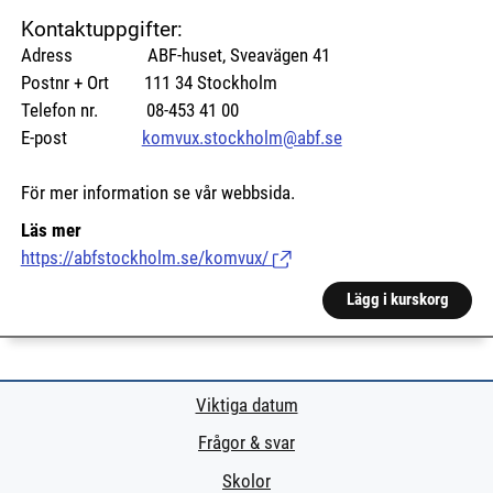
Kontaktuppgifter:
Adress ABF-huset, Sveavägen 41
Postnr + Ort 111 34 Stockholm
Telefon nr. 08-453 41 00
E-post
komvux.stockholm@abf.se
För mer information se vår webbsida.
Läs mer
https://abfstockholm.se/komvux/
(Länk till extern sida.)
Lägg i kurskorg
Viktiga datum
Frågor & svar
Skolor