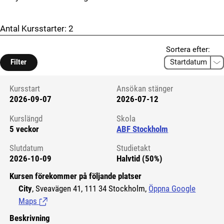
Antal Kursstarter:
2
Sortera efter:
Filter
Kursstart
Ansökan stänger
2026-09-07
2026-07-12
Kursstart 6218160
Kurslängd
Skola
5 veckor
ABF Stockholm
Slutdatum
Studietakt
2026-10-09
Halvtid (50%)
Kursen förekommer på följande platser
City
, Sveavägen 41, 111 34 Stockholm,
Öppna Google
Maps
(Länk till extern sida.)
Beskrivning