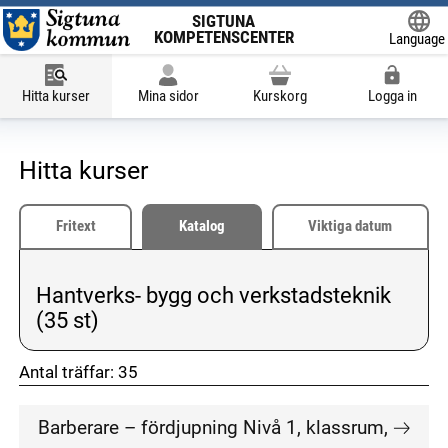
SIGTUNA
KOMPETENSCENTER
Language
Powered
Hitta kurser
Mina sidor
Kurskorg
Logga in
Hitta kurser
Fritext
Katalog
Viktiga datum
Hantverks- bygg och verkstadsteknik
Vald kategori:
(35 st)
Antal träffar:
35
don't click me
don't click me
Barberare – fördjupning Nivå 1, klassrum,