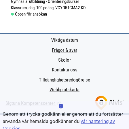
Gymnasial utbildning
Orienteringskurser
Klassrum, dag
100 poäng
VGYOR1CMA2-KD
Öppen för ansökan
Viktiga datum
Frågor & svar
Skolor
Kontakta oss
Tillgänglighetsredogörelse
Webbplatskarta
Sigtuna Kompetenscenter
(Länk till extern sida.)
Genom att trycka godkänn eller genom att du fortsätter
använda vår hemsida godkänner du
vår hantering av
Cookies
.