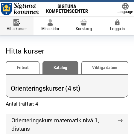
SIGTUNA
KOMPETENSCENTER
Language
Powered
Hitta kurser
Mina sidor
Kurskorg
Logga in
Hitta kurser
Fritext
Katalog
Viktiga datum
Orienteringskurser (4 st)
Vald kategori:
Antal träffar:
4
don't click me
don't click me
Orienteringskurs matematik nivå 1,
distans