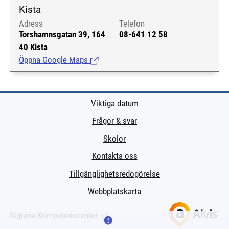
Kista
Adress
Telefon
Torshamnsgatan 39, 164
08-641 12 58
40 Kista
Öppna Google Maps
(Länk till extern sida.)
Viktiga datum
Frågor & svar
Skolor
Kontakta oss
Tillgänglighetsredogörelse
Webbplatskarta
Sigtuna Kompetenscenter
(Länk till extern sida.)