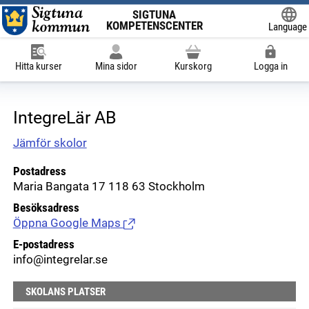
SIGTUNA
KOMPETENSCENTER
Language
Powered
Hitta kurser
Mina sidor
Kurskorg
Logga in
IntegreLär AB
Jämför skolor
Postadress
Maria Bangata 17 118 63 Stockholm
Besöksadress
Öppna Google Maps
(Länk till extern sida.)
E-postadress
info@integrelar.se
SKOLANS PLATSER